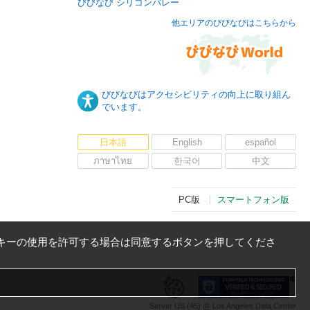
びびなび シリコンバレー
他エリアのびびなびはこちらから
びびなびはアクセシビリティの向上に取り組ん
でいます。
日本語
English
español
ภาษาไทย
한국어
中文
PC版
スマートフォン版
キーの使用を許可する場合は同意するボタンを押してくださ
Server US (45) @ Los Angeles Data Center