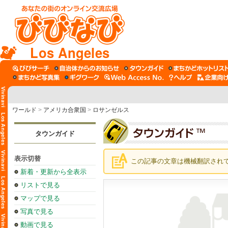
Los Angeles
ワールド
>
アメリカ合衆国
>
ロサンゼルス
タウンガイド
表示切替
この記事の文章は機械翻訳され
新着・更新から全表示
リストで見る
マップで見る
写真で見る
動画で見る