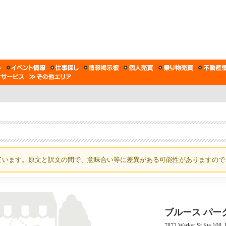
ています。原文と訳文の間で、意味合い等に差異がある可能性がありますので
ブルース パー
7872 Warker St Ste 108,