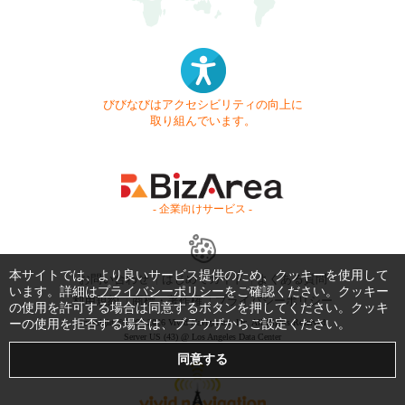
びびなびはアクセシビリティの向上に
取り組んでいます。
- 企業向けサービス -
本サイトでは、より良いサービス提供のため、クッキーを使用して
お問い合わせ
はじめてガイド
よくある質問
います。詳細は
プライバシーポリシー
をご確認ください。クッキー
利用規約
商標・著作権
プライバシーポリシー
の使用を許可する場合は同意するボタンを押してください。クッキ
ーの使用を拒否する場合は、ブラウザからご設定ください。
Copyright © 1999-2026 Vivid Navigation, Inc. All Rights Reserved.
Server US (43) @ Los Angeles Data Center