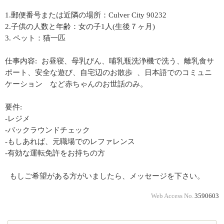
1.郵便番号または近隣の場所：Culver City 90232
2.子供の人数と年齢：女の子1人(生後７ヶ月)
3. ペット：猫一匹
仕事内容: お昼寝、母乳びん、哺乳瓶洗浄機で洗う、離乳食サ
ポート、安全な遊び、自宅辺のお散歩 、日本語でのコミュニ
ケーション など赤ちゃんのお世話のみ。
要件:
-レジメ
-バックラウンドチェック
-もしあれば、元職場でのレファレンス
-有効な運転免許をお持ちの方
もしご希望がある方がいましたら、メッセージを下さい。
Web Access No.
3590603