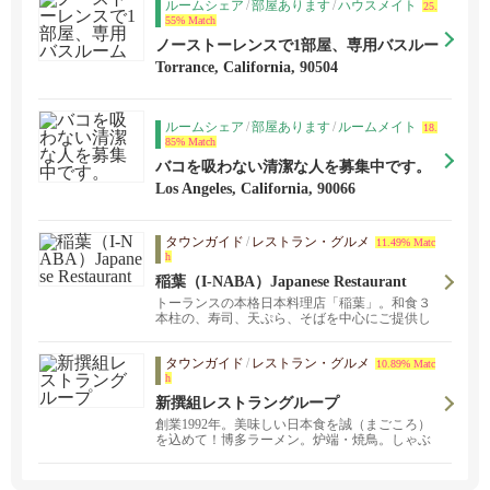
ルームシェア
/
部屋あります
/
ハウスメイト
25.
55% Match
ノーストーレンスで1部屋、専用バスルー
ム
Torrance, California, 90504
ルームシェア
/
部屋あります
/
ルームメイト
18.
85% Match
バコを吸わない清潔な人を募集中です。
Los Angeles, California, 90066
タウンガイド
/
レストラン・グルメ
11.49% Matc
h
稲葉（I-NABA）Japanese Restaurant
トーランスの本格日本料理店「稲葉」。和食３
本柱の、寿司、天ぷら、そばを中心にご提供し
ております。天ぷら油はコレステロールの少な
い純正植物油と胡麻油を使用。車海老などは日
タウンガイド
/
レストラン・グルメ
本から直送！食材にもこだわっています。トー
10.89% Matc
h
ランスダウンタウンにあるそば処いちみ庵本店
もおすすめです。
新撰組レストラングループ
創業1992年。美味しい日本食を誠（まごころ）
を込めて！博多ラーメン。炉端・焼鳥。しゃぶ
しゃぶ。お持ち帰り、配達。ライスサンドイッ
チ。