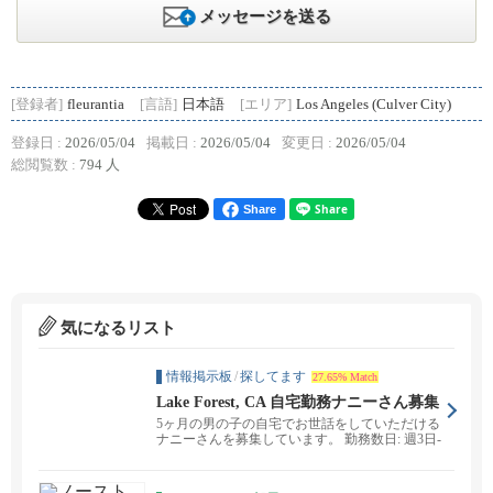
メッセージを送る
[登録者]
fleurantia
[言語]
日本語
[エリア]
Los Angeles (Culver City)
登録日 :
2026/05/04
掲載日 :
2026/05/04
変更日 :
2026/05/04
総閲覧数 :
794 人
Share
気になるリスト
情報掲示板
/
探してます
27.65% Match
Lake Forest, CA 自宅勤務ナニーさん募集
中、5ヶ月男の子
5ヶ月の男の子の自宅でお世話をしていただける
ナニーさんを募集しています。 勤務数日: 週3日-
4日...