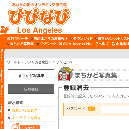
Los Angeles
ワールド
>
アメリカ合衆国
>
ロサンゼルス
まちかど写真集
新規登録
登録時に記入したパスワードを入力し
表示形式
パスワード
必須
最新から全表示
オンラインを表示