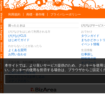
利用規約
商標・著作権
プライバシーポリシー
困ったときは
びびなびサービス
びびなびをはじめて利用される方
おでかけ
びびなびCLS
タウンガイド
はじめてガイド
まちかどホット
イベント情報
わからないことがあったら
よくある質問
生活情報
お問い合わせ
仕事探し
情報掲示板
広告出稿・有料掲載をお考えの方
ギグワーク
本サイトでは、より良いサービス提供のため、クッキーを使用
お気軽にご相談・お問い合わせ下さい
い。クッキーの使用を拒否する場合は、ブラウザからご設定く
広告のお問い合わせ
プレスリリースお申し込み
メディアの方へ