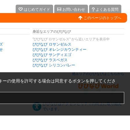
はじめてガイド
お問い合わせ
よくある質問
このページのトップへ
身近なエリアのびびなび
"びびなび ロサンゼルス" から近いエリアを表示中
ズ
びびなび ロサンゼルス
せ
びびなび オレンジカウンティー
びびなび サンディエゴ
びびなび ラスベガス
びびなび シリコンバレー
他エリアのびびなびはこちらから
キーの使用を許可する場合は同意するボタンを押してくださ
びびなびはアクセシビリティの向上に取り組ん
でいます。
日本語
English
español