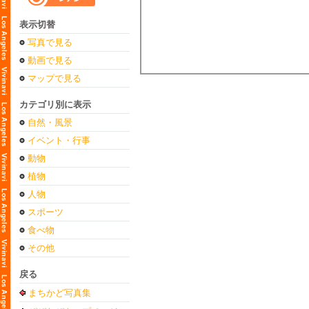
表示切替
写真で見る
動画で見る
マップで見る
カテゴリ別に表示
自然・風景
イベント・行事
動物
植物
人物
スポーツ
食べ物
その他
戻る
まちかど写真集