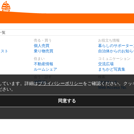
一覧
売る・買う
お役立ち情報
個人売買
暮らしのサポーター
リスト
乗り物売買
自治体からのお知ら
住まい
コミュニケーション
不動産情報
交流広場
ルームシェア
まちかど写真集
会う・話す
検索
仲間探し
びびサーチ
しています。詳細は
プライバシーポリシー
をご確認ください。クッ
Web Access No.
ださい。