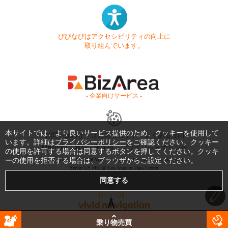
びびなびはアクセシビリティの向上に
取り組んでいます。
- 企業向けサービス -
本サイトでは、より良いサービス提供のため、クッキーを使用して
お問い合わせ
はじめてガイド
よくある質問
います。詳細は
プライバシーポリシー
をご確認ください。クッキー
利用規約
商標・著作権
プライバシーポリシー
の使用を許可する場合は同意するボタンを押してください。クッキ
Copyright © 1999-2026 Vivid Navigation, Inc. All Rights Reserved.
ーの使用を拒否する場合は、ブラウザからご設定ください。
Server US (45) @ Los Angeles Data Center
乗り物売買