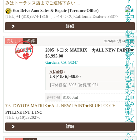
みはトーランス店までご連絡下さい ...
Eco Drive Auto Sales & Repair (Torrance Office)
[TEL]
+1 (310) 974-1816
[ライセンス]
California Dealer # 83377
詳細
売ります
自動車
2026年07月24日(金)
2005 トヨタ MATRIX ★ALL NEW PAINT★
BLUETOOTH、ドライブレコーダー★
$5,995.00
Gardena
, CA, 90247-
支払総額 :
USドル 6,966.00
[車体価格]
5995
[諸費用]
971
81000ml
走行距離
'05 TOYOTA MATRIX★ALL NEW PAINT★BLUETOOTH...
PITLINE INT'L INC
[TEL]
(310)5320270
詳細