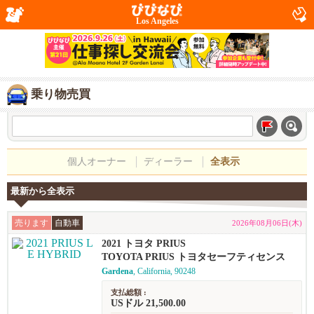
Los Angeles
乗り物売買
個人オーナー
ディーラー
全表示
最新から全表示
売ります
自動車
2026年08月06日(木)
2021 トヨタ PRIUS
TOYOTA PRIUS トヨタセーフティセンス
Gardena
, California, 90248
支払総額 :
USドル 21,500.00