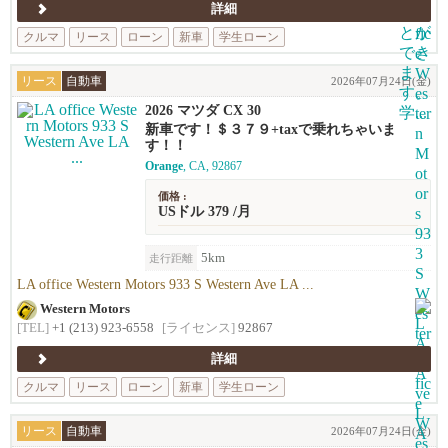
詳細
クルマ
リース
ローン
新車
学生ローン
リース
自動車
2026年07月24日(金)
2026 マツダ CX 30
新車です！＄３７９+taxで乗れちゃいま
す！！
Orange
, CA, 92867
価格 :
USドル 379 /月
5km
走行距離
LA office Western Motors 933 S Western Ave LA ...
Western Motors
[TEL]
+1 (213) 923-6558
[ライセンス]
92867
詳細
クルマ
リース
ローン
新車
学生ローン
リース
自動車
2026年07月24日(金)