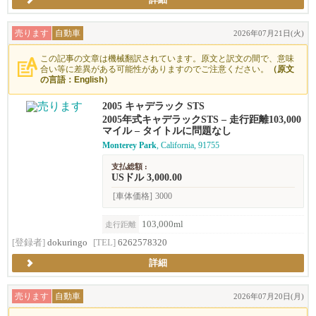
詳細
売ります
自動車
2026年07月21日(火)
この記事の文章は機械翻訳されています。原文と訳文の間で、意味
合い等に差異がある可能性がありますのでご注意ください。
（原文
の言語：English）
2005 キャデラック STS
2005年式キャデラックSTS – 走行距離103,000
マイル – タイトルに問題なし
Monterey Park
, California, 91755
支払総額 :
USドル 3,000.00
[車体価格]
3000
103,000ml
走行距離
[登録者]
dokuringo
[TEL]
6262578320
詳細
売ります
自動車
2026年07月20日(月)