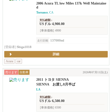
2006 Acura TL low Miles 137k Well Maintaine
d
Torrance
, CA
支払総額 :
USドル 4,900.00
[車体価格]
4900
137000ml
走行距離
[登録者]
Shiga1018
詳細
Acura
car
売ります
自動車
2026年07月11日(土)
2011 トヨタ SIENNA
SIENNA お渡し8月半ば
LA
支払総額 :
USドル 6,500.00
[車体価格]
6500