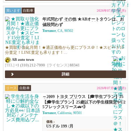
買います
自動車
2026年07月27日(月)
年式問わず その他 ★ABオートタウンは、お
車の買取り専門店です！★販売力があるから
値段問わず
高く買える！シンプルで高い！独自の相場で
Torrance
, CA, 90502
高価買い取りします！★優しい査定で’納得の
価格！高価買い取りします！★年末ご売却予
定の無料査定を実施中！年末の売却予定の方
も早期査定は更にお得！★日本車、アメ車、
★買取り強化月間！★適正価格から更にプラス＠！★スピード15
欧州車なんでも買います！
分査定！LINE査定も承ります！...
AB auto town
[TEL]
+1 (310) 212-7990
[ライセンス]
88341
詳細
リース
自動車
2026年07月27日(月)
～2009 トヨタ プリウス【🎓学生プラン】25
歳以下の学生様限定✨U25フレックスリース
【🎓学生プラン】25歳以下の学生様限定✨U2
🚗💨
5フレックスリース🚗💨
Torrance
, California, 90501
価格 :
USドル 199 /月