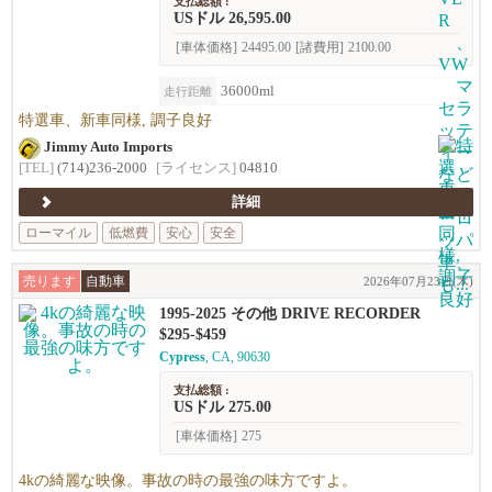
支払総額 :
USドル 26,595.00
[車体価格]
24495.00
[諸費用]
2100.00
36000ml
走行距離
特選車、新車同様, 調子良好
Jimmy Auto Imports
[TEL]
(714)236-2000
[ライセンス]
04810
詳細
ローマイル
低燃費
安心
安全
売ります
自動車
2026年07月23日(木)
1995-2025 その他 DRIVE RECORDER
$295-$459
Cypress
, CA, 90630
支払総額 :
USドル 275.00
[車体価格]
275
4kの綺麗な映像。事故の時の最強の味方ですよ。