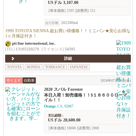
USドル 3,107.00
[車体価格]
2595
[諸費用]
512
202200ml
走行距離
1999 TOYOTA SIENNA 超お買い得価格！！ミニバン★安心お得な
1ヶ月保証付き！
pit line international, inc.
[TEL]
13105320270
[ライセンス]
54595
詳細
TOYOTA
HONDA
TORRANCE
JAPANESE
売ります
自動車
2026年07月24日(金)
2020 スバル Forester
本日入荷！卸売価格！！$１８６００ローマ
イル！！
Orange
, CA, 92867
支払総額 :
USドル 20,600.00
[車体価格]
18600
[諸費用]
2000