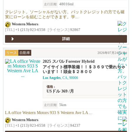
48016ml
走行距離
クレジット、ソーシャルがない方、バットクレジットの方でも確
実にローンを組むことができます。学...
Western Motors
[TEL]
+1 (213) 923-6558
[ライセンス]
92867
詳細
リース
自動車
2026年07月24日(金)
2025 スバル Forester Hybrid
アイサイト標準装備！！＄３６９で乗れちゃ
います！！頭金＄２８００
Los Angeles
, CA, 90006
価格 :
USドル 369 /月
5km
走行距離
LA office Western Motors 933 S Western Ave LA ...
Western Motors
[TEL]
+1 (213) 923-6558
[ライセンス]
94237