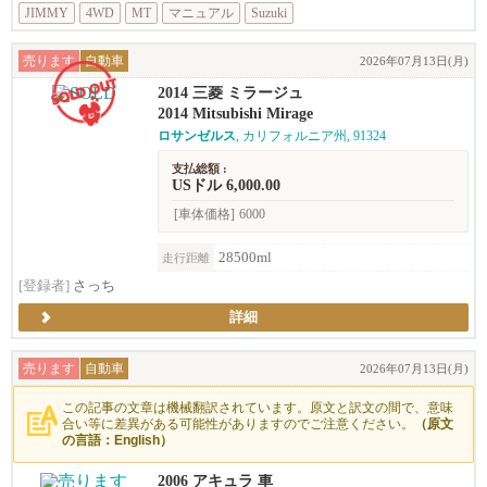
JIMMY
4WD
MT
マニュアル
Suzuki
売ります
自動車
2026年07月13日(月)
2014 三菱 ミラージュ
2014 Mitsubishi Mirage
ロサンゼルス
, カリフォルニア州, 91324
支払総額 :
USドル 6,000.00
[車体価格]
6000
28500ml
走行距離
[登録者]
さっち
詳細
売ります
自動車
2026年07月13日(月)
この記事の文章は機械翻訳されています。原文と訳文の間で、意味
合い等に差異がある可能性がありますのでご注意ください。
（原文
の言語：English）
2006 アキュラ 車