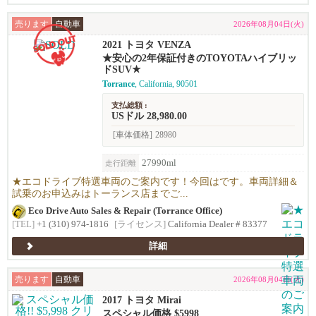
売ります
自動車
2026年08月04日(火)
2021 トヨタ VENZA
★安心の2年保証付きのTOYOTAハイブリッ
ドSUV★
Torrance
, California, 90501
支払総額 :
USドル 28,980.00
[車体価格]
28980
27990ml
走行距離
★エコドライブ特選車両のご案内です！今回はです。車両詳細＆
試乗のお申込みはトーランス店までご...
Eco Drive Auto Sales & Repair (Torrance Office)
[TEL]
+1 (310) 974-1816
[ライセンス]
California Dealer # 83377
詳細
売ります
自動車
2026年08月04日(火)
2017 トヨタ Mirai
スペシャル価格 $5998