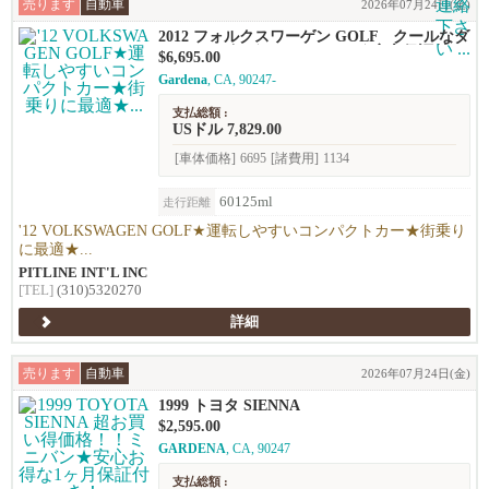
売ります
自動車
2026年07月24日(金)
2012 フォルクスワーゲン GOLF クールなダ
ークネイビー☆ハッチバック★安心保証付き
$6,695.00
★
Gardena
, CA, 90247-
支払総額 :
USドル 7,829.00
[車体価格]
6695
[諸費用]
1134
60125ml
走行距離
'12 VOLKSWAGEN GOLF★運転しやすいコンパクトカー★街乗り
に最適★...
PITLINE INT'L INC
[TEL]
(310)5320270
詳細
売ります
自動車
2026年07月24日(金)
1999 トヨタ SIENNA
$2,595.00
GARDENA
, CA, 90247
支払総額 :