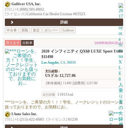
Gulliver USA, Inc.
[TEL]
+1 (888) 585-8802
[ライセンス]
California Car Dealer License #63523
詳細
中古車
買取
査定
ガリバー
Gulliver
売ります
自動車
2026年08月01日(土)
2020 インフィニティ QX60 LUXE Sport Utilit
y 4D *********** 在庫処分セール、$13490 ---
$11490
--> $11490 ***********
Los Angeles
, CA, 90019
支払総額 :
USドル 12,727.06
[車体価格]
11490
[諸費用]
1237.06
119151ml
走行距離
***ローンを、ご希望の方！！！学生、ノークレジットのローンも
扱っておりますので、お気軽にお...
I Auto Sales Inc.
[TEL]
+1 (213) 422-6085
[ライセンス]
81236