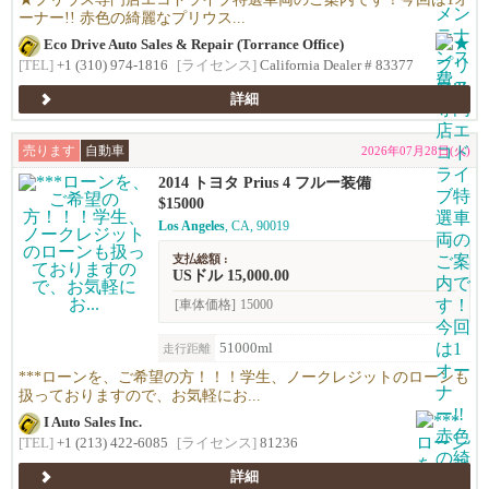
ーナー!! 赤色の綺麗なプリウス...
Eco Drive Auto Sales & Repair (Torrance Office)
[TEL]
+1 (310) 974-1816
[ライセンス]
California Dealer # 83377
詳細
売ります
自動車
2026年07月28日(火)
2014 トヨタ Prius 4 フルー装備
$15000
Los Angeles
, CA, 90019
支払総額 :
USドル 15,000.00
[車体価格]
15000
51000ml
走行距離
***ローンを、ご希望の方！！！学生、ノークレジットのローンも
扱っておりますので、お気軽にお...
I Auto Sales Inc.
[TEL]
+1 (213) 422-6085
[ライセンス]
81236
詳細