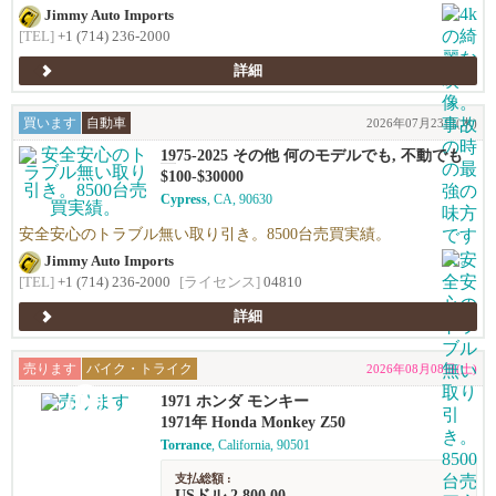
Jimmy Auto Imports
[TEL]
+1 (714) 236-2000
詳細
買います
自動車
2026年07月23日(木)
1975-2025 その他 何のモデルでも, 不動でも
可
$100-$30000
Cypress
, CA, 90630
安全安心のトラブル無い取り引き。8500台売買実績。
Jimmy Auto Imports
[TEL]
+1 (714) 236-2000
[ライセンス]
04810
詳細
売ります
バイク・トライク
2026年08月08日(土)
1971 ホンダ モンキー
1971年 Honda Monkey Z50
Torrance
, California, 90501
支払総額 :
USドル 2,800.00