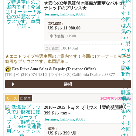
★安心の2年保証付き装備が豪華なバルセロ
ナレッドのプリウス★
Torrance
, California, 90501
支払総額 :
USドル 11,980.00
[車体価格]
11980
106143ml
走行距離
★エコドライブ特選車両のご案内です！今回は1オーナー!! 赤色の
綺麗なプリウスです。車両詳細...
Eco Drive Auto Sales & Repair (Torrance Office)
[TEL]
+1 (310) 974-1816
[ライセンス]
California Dealer # 83377
詳細
リース
自動車
2026年07月30日(木)
2010～2015 トヨタ プリウス【契約期間縛り
ナシのリースプラン】月額$399～利用可能！
399ドル+tax～
Torrance
, California, 90501
価格 :
USドル 399 /月