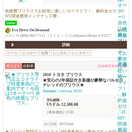
低燃費プリウスでお財布に優しいカーライフ！˗ˏˋ解約金ゼロˎˊ˗D
MV関連費用メンテナンス費...
Online
Eco Drive On Demand
[TEL]
+1 (800) 961-7112
[ライセンス]
California Dealer # 83377
詳細
リース
エコカー
短期
レンタル
レンタカー
売ります
自動車
2026年07月29日(水)
2010 トヨタ プリウス
★安心の2年保証付き装備が豪華なバルセロ
ナレッドのプリウス★
Torrance
, California, 90501
支払総額 :
USドル 12,580.00
[車体価格]
12580
99555ml
走行距離
★プリウス専門店エコドライブ特選車両のご案内です！今回は1オ