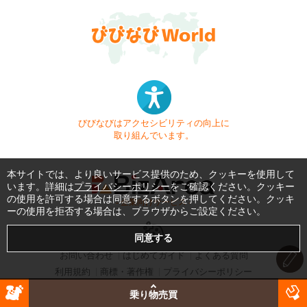
びびなびはアクセシビリティの向上に
取り組んでいます。
本サイトでは、より良いサービス提供のため、クッキーを使用して
います。詳細は
プライバシーポリシー
をご確認ください。クッキー
の使用を許可する場合は同意するボタンを押してください。クッキ
- 企業向けサービス -
ーの使用を拒否する場合は、ブラウザからご設定ください。
お問い合わせ
はじめてガイド
よくある質問
利用規約
商標・著作権
プライバシーポリシー
Copyright © 1999-2026 Vivid Navigation, Inc. All Rights Reserved.
乗り物売買
Server US (45) @ Los Angeles Data Center