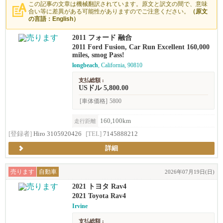
この記事の文章は機械翻訳されています。原文と訳文の間で、意味
合い等に差異がある可能性がありますのでご注意ください。
（原文
の言語：English）
2011 フォード 融合
2011 Ford Fusion, Car Run Excellent 160,000
miles, smog Pass!
longbeach
, California, 90810
支払総額 :
USドル 5,800.00
[車体価格]
5800
160,100km
走行距離
[登録者]
Hiro 3105920426
[TEL]
7145888212
詳細
売ります
自動車
2026年07月19日(日)
2021 トヨタ Rav4
2021 Toyota Rav4
Irvine
支払総額 :