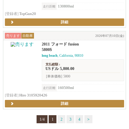
130800ml
走行距離
[登録者]
TopGun20
詳細
売ります
自動車
2026年07月10日(金)
2011 フォード fusion
5800$
long beach
, California, 90810
支払総額 :
USドル 5,800.00
[車体価格]
5800
160500ml
走行距離
[登録者]
Hiro 3105920426
詳細
1/4
1
2
3
4
>