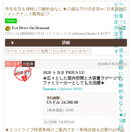
学生生活を身軽に◎解約金なし★25歳以下の方必見👀/ 日本語対応
/ メンテナンス費用込/プ...
Online
Eco Drive On Demand
[TEL]
+1 (800)961-7112
[ライセンス]
California Dealer # 83377
詳細
リース
エコカー
短期
レンタル
レンタカー
売ります
自動車
2026年07月25日(土)
2020 トヨタ PRIUS LE
★広々とした室内空間と大容量ラゲージで、
ファミリーカーとしても大活躍★
Torrance
, California, 90501
支払総額 :
USドル 24,580.00
[車体価格]
24580
64,602ml
走行距離
★エコドライブ特選車両のご案内です！車両詳細＆試乗のお申込