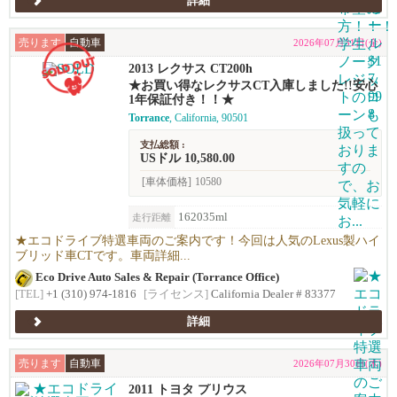
詳細
売ります
自動車
2026年07月31日(金)
2013 レクサス CT200h
★お買い得なレクサスCT入庫しました!!安心
1年保証付き！！★
Torrance
, California, 90501
支払総額 :
USドル 10,580.00
[車体価格]
10580
162035ml
走行距離
★エコドライブ特選車両のご案内です！今回は人気のLexus製ハイ
ブリッド車CTです。車両詳細...
Eco Drive Auto Sales & Repair (Torrance Office)
[TEL]
+1 (310) 974-1816
[ライセンス]
California Dealer # 83377
詳細
売ります
自動車
2026年07月30日(木)
2011 トヨタ プリウス