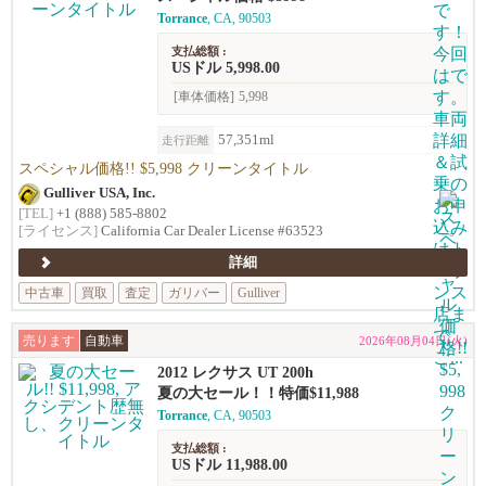
Torrance
, CA, 90503
支払総額 :
USドル 5,998.00
[車体価格]
5,998
57,351ml
走行距離
スペシャル価格!! $5,998 クリーンタイトル
Gulliver USA, Inc.
[TEL]
+1 (888) 585-8802
[ライセンス]
California Car Dealer License #63523
詳細
中古車
買取
査定
ガリバー
Gulliver
売ります
自動車
2026年08月04日(火)
2012 レクサス UT 200h
夏の大セール！！特価$11,988
Torrance
, CA, 90503
支払総額 :
USドル 11,988.00