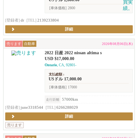
[車体価格]
2800
[登録者]
dr
[TEL]
2139233804
詳細
売ります
自動車
2026年08月06日(木)
2022 日産 2022 nissan altima s
USD $17,000.00
Ontario
, CA, 92801-
支払総額 :
USドル 17,000.00
[車体価格]
17000
57000km
走行距離
[登録者]
june3318544
[TEL]
6266288029
詳細
売ります