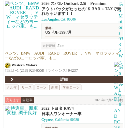
2026 スバル Outback 2.5i Premium
アウトバックがたったの’＄３9９＋TAXで乗
れちゃいます！！
Los Angeles
, CA, 90006
価格 :
USドル 399 /月
5km
走行距離
ベンツ、BMW AUDI RAND ROVER 、VW マセラッティ
ーなどのヨーロッパ車、も...
Western Motors
[TEL]
+1 (213) 923-6558
[ライセンス]
94237
詳細
クルマ
リース
ローン
新車
学生ローン
売ります
自動車
2026年07月23日(木)
2022 トヨタ RAV4
日本人ワンオーナー車
Cypress
, California, 90630