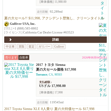
[車体価格]
11,988.00
92,289ml
走行距離
夏の大セール!! $11,998, アクシデント歴無し、クリーンタイトル
Gulliver USA, Inc.
[TEL]
+1 (888) 585-8802
[ライセンス]
California Car Dealer License #63523
詳細
中古車
買取
査定
ガリバー
Gulliver
売ります
自動車
2026年08月04日(火)
2017 トヨタ Sienna
夏の大セール価格 $17,998
Torrance
, CA, 90503
支払総額 :
USドル 17,998.00
[車体価格]
17,998
119545ml
走行距離
2017 Toyota Sienna XLE 8人乗り 夏の大特価セール $17,998