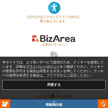
びびなびはアクセシビリティの向上に
取り組んでいます。
- 企業向けサービス -
本サイトでは、より良いサービス提供のため、クッキーを使用して
お問い合わせ
はじめてガイド
よくある質問
います。詳細は
プライバシーポリシー
をご確認ください。クッキー
利用規約
商標・著作権
プライバシーポリシー
の使用を許可する場合は同意するボタンを押してください。クッキ
ーの使用を拒否する場合は、ブラウザからご設定ください。
Copyright © 1999-2026 Vivid Navigation, Inc. All Rights Reserved.
Server US (45) @ Los Angeles Data Center
情報掲示板