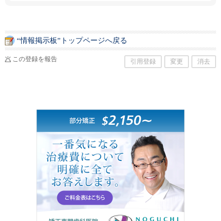
カリエンテス、ケレタロ）を含む北米9拠点を展
開しています。 クイックグループの一員として
「関わった人すべてをハッピーに」という経営
理念のもと、人材紹介・人材派遣を中心とした
総合人材サービスを提供。北米市場において、
“情報掲示板”トップページへ戻る
人と企業をつなぐ事業に取り組んでいます。 私
たちは、グローバルな視点で人材ネットワーク
を広げ、登録者には頼れるリクルーティング・
この登録を報告
引用登録
変更
消去
コンサルタントとして、企業の人事担当者には
信頼できる人事戦略パートナーとして寄り添い
ます。