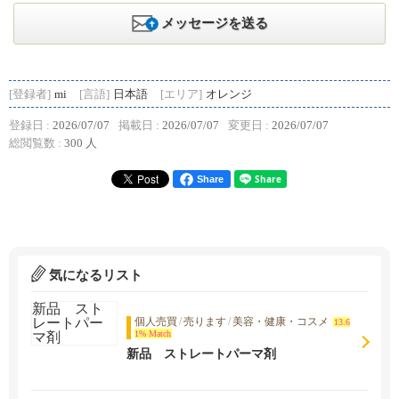
メッセージを送る
[登録者]
mi
[言語]
日本語
[エリア]
オレンジ
登録日 :
2026/07/07
掲載日 :
2026/07/07
変更日 :
2026/07/07
総閲覧数 :
300 人
Share
気になるリスト
個人売買
/
売ります
/
美容・健康・コスメ
13.6
1% Match
新品 ストレートパーマ剤