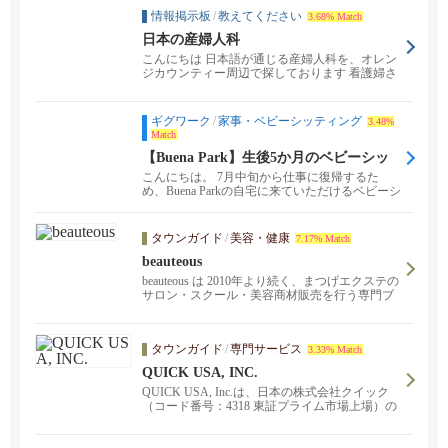
情報掲示板
/
教えてください
3.68% Match
日本の産婦人科
こんにちは 日本語が通じる産婦人科を、オレン
ジカウンティー周辺で探しております 看護婦さ
んが、話...
ギグワーク
/
家事・ベビーシッティング
3.48%
Match
【Buena Park】生後5か月のベビーシッ
ターさん募集（週2～3日）
こんにちは。 7月中旬から仕事に復帰するた
め、Buena Parkの自宅に来ていただけるベビーシ
ッ...
タウンガイド
/
美容・健康
7.17% Match
beauteous
beauteous は 2010年より続く、まつげエクステの
サロン・スクール・美容商材販売を行う専門ブ
ランドです。。 2025年12月より最新機器を導入
したフェイシャルスパがスタートし、まつげ・
肌ケアを一つの場所で受けられるビューティー
タウンガイド
/
専門サービス
3.33% Match
スタジオへ進化しました。Hydrafacial、Glacē（C
andela）、Oxygen Facial、INDIBA など高度な施
QUICK USA, INC.
術を日本語で安心してご利用いただけます。
QUICK USA, Inc.は、日本の株式会社クイック
（コード番号：4318 東証プライム市場上場）の
米国法人です。ロサンゼルス、オレンジカウン
ティ、ニューヨーク、ダラス、シカゴ、アトラ
ンタ、デトロイトに加え、メキシコ（アグアス