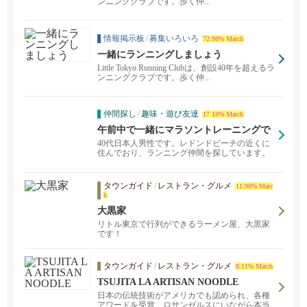
ンニングクラブです。歩く仲...
情報掲示板
/
募集いろいろ
72.98% Match
一緒にランニングしましょう
Little Tokyo Running Clubは、創設40年を超えるラ
ンニングクラブです。歩く仲...
仲間探し
/
趣味・遊び友達
17.18% Match
午前中で一緒にマラソントレーニングで
きるかた
40代日本人男性です。レドンドビーチの近くに
住んでおり、ランニング仲間を探しています。
フルマラソ...
タウンガイド
/
レストラン・グルメ
11.98% Matc
h
大黒家
リトル東京で行列ができるラーメン屋、大黒家
です！
タウンガイド
/
レストラン・グルメ
8.11% Match
TSUJITA LA ARTISAN NOODLE
日本の伝統技術がアメリカでも認められ、各種
アワードを受賞。ロサンゼルスにいながら本当