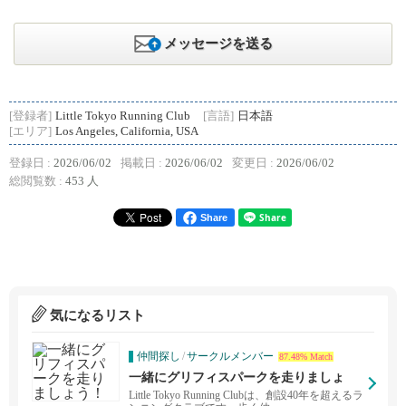
メッセージを送る
[登録者]
Little Tokyo Running Club
[言語]
日本語
[エリア]
Los Angeles, California, USA
登録日 :
2026/06/02
掲載日 :
2026/06/02
変更日 :
2026/06/02
総閲覧数 :
453 人
Share
気になるリスト
仲間探し
/
サークルメンバー
87.48% Match
一緒にグリフィスパークを走りましょ
う！
Little Tokyo Running Clubは、創設40年を超えるラ