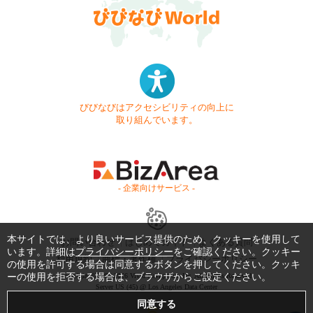
びびなびはアクセシビリティの向上に
取り組んでいます。
- 企業向けサービス -
本サイトでは、より良いサービス提供のため、クッキーを使用して
お問い合わせ
はじめてガイド
よくある質問
います。詳細は
プライバシーポリシー
をご確認ください。クッキー
利用規約
商標・著作権
プライバシーポリシー
の使用を許可する場合は同意するボタンを押してください。クッキ
ーの使用を拒否する場合は、ブラウザからご設定ください。
Copyright © 1999-2026 Vivid Navigation, Inc. All Rights Reserved.
Server US (45) @ Los Angeles Data Center