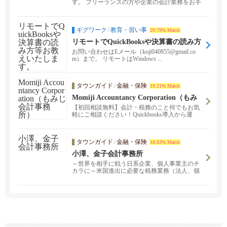
す。 フリーランスの方や企業の会計業務をお手
伝いします。 ...
ギグワーク
/
教育・習い事
29.79% Match
リモートでQuickBooksや決算書の読み方
等お教えいたします。
お問い合わせはEメール（koji040855@gmail.co
m）まで。 リモートはWindows ...
タウンガイド
/
金融・保険
19.21% Match
Momiji Accountancy Corporation（もみ
じ会計事務所）
【初回相談無料】会計・税務のこと何でもお気
軽にご相談ください！Quickbooks導入から運
用、確定申告書作成まで懇切丁寧にお手伝いさ
せていただきます。アメリカ進出される企業の
皆様の、お役に立ちたいと望んでおります。日
タウンガイド
/
金融・保険
18.63% Match
本でのこと、アメリカに来てから経験したこと
を皆様に共有しながら、アメリカでのビジネス
小澤、金子会計事務所
を成功させるためのサポートをさせていただけ
～世界を相手に戦う日系企業、個人事業主のチ
たらと願っています。タイムリーな会計業務・
カラに～米国進出に必要な税務業務（法人、個
税務申告業務を柱として、お客様が安心して本
人）、記帳代行、会計監査、レビュー、その他
業に専念できますよう、疑問、不安があればす
会計、税務コンサルティングに強みをもつ日系
ぐにご相談頂けるような身近なパ－トナ－を目
会計事務所です。会計記帳、ペイロールアウト
指して参ります。
ソースや各種税務申告書（法人、個人）の作成
なども含め、皆様のニーズにあった小回りの利
くサービスを提供しております。経験豊富なス
タッフが複雑なケースにも対応いたします。ぜ