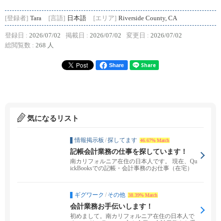
[登録者]
Tara
[言語]
日本語
[エリア]
Riverside County, CA
登録日 :
2026/07/02
掲載日 :
2026/07/02
変更日 :
2026/07/02
総閲覧数 :
268 人
Share
気になるリスト
情報掲示板
/
探してます
46.67% Match
記帳会計業務の仕事を探しています！
南カリフォルニア在住の日本人です。 現在、Qu
ickBooksでの記帳・会計事務のお仕事（在宅）
を...
ギグワーク
/
その他
38.39% Match
会計業務お手伝いします！
初めまして。南カリフォルニア在住の日本人で