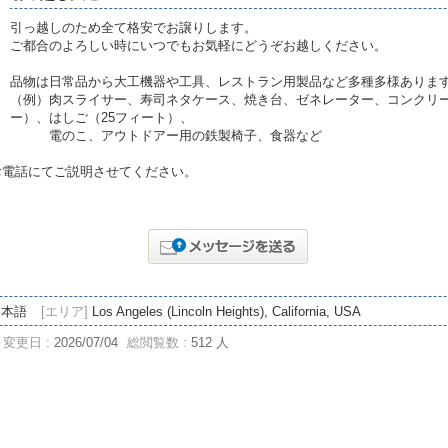
引っ越しのため全て格安でお譲りします。
ご都合のよろしい時にいつでもお気軽にどうぞお越しください。
品物は日常品から大工機器や工具、レストラン用製品など多種多様ありま
（例）肉スライサー、寿司ネタケース、焼き台、ゼネレーター、コンクリ
ー）、はしご（25フィート）、
電のこ、アウトドアー用の鉄製椅子、食器など
お電話にてご説明させてください。
日本語
[エリア]
Los Angeles (Lincoln Heights), California, USA
変更日 :
2026/07/04
総閲覧数 :
512 人