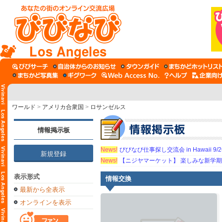
Los Angeles
ワールド
>
アメリカ合衆国
>
ロサンゼルス
情報掲示板
News!
びびなび仕事探し交流会 in Hawaii 9/26（
新規登録
News!
【ニジヤマーケット】 楽しみな新学
表示形式
情報交換
最新から全表示
オンラインを表示