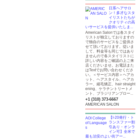
日系ヘアサロ
ン！多才なスタ
イリストたちが
クオリティの高
いサービスを提供いたしま...
American Salonでは各スタイ
リストが独立しておりますの
で独自のサービスをご提供さ
せて頂いております。従いま
して、料金等も同じではあり
ませんので各スタイリストに
詳しい内容をご確認の上ご来
店くださいませ。お電話また
はTextでお問い合わせくださ
い。＜サービス内容＞ヘアカ
ット、ヘアスタイル、ヘアカ
ラー、縮毛矯正、hair straight
ening、ケラチントリートメ
ント、ブラジリアンブロー...
+1 (310) 373-6667
AMERICAN SALON
【I-20発行・ト
ランスファー割
引あり・オンラ
イン可】全米で
最も治安のよい街アー...