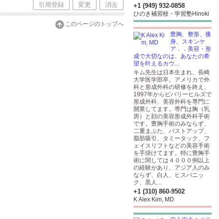
引用登録
変更
消去
+1 (949) 932-0858
ひのき補習校・学習塾Hinoki
このページのトップへ
豊胸、整形、痩
身、スキンケ
ア．．美容・形
成で大切なのは、あなたの希
望を叶えるカウ...
キム先生は日本生まれ、長崎
大学医学部卒。アメリカで外
科と形成外科の研修を終え、
1997年からビバリーヒルズで
形成外科、美容外科を専門に
開業してます。専門は胸（乳
房）と顔の美容形成外科手術
です。豊胸手術のみならず、
二重まぶた、バストアップ、
脂肪吸引、タミータック、フ
ェイスリフトなどの美容手術
を手掛けてます。特に豊胸手
術に関しては４０００例以上
の経験があり、アジア人のみ
ならず、白人、ヒスパニッ
ク、黒人...
+1 (310) 860-9502
K Alex Kim, MD