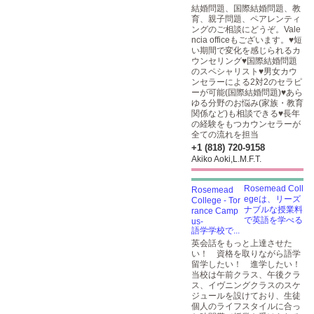
結婚問題、国際結婚問題、教
育、親子問題、ペアレンティ
ングのご相談にどうぞ。Vale
ncia officeもございます。♥短
い期間で変化を感じられるカ
ウンセリング♥国際結婚問題
のスペシャリスト♥男女カウ
ンセラーによる2対2のセラピ
ーが可能(国際結婚問題)♥あら
ゆる分野のお悩み(家族・教育
関係など)も相談できる♥長年
の経験をもつカウンセラーが
全ての流れを担当
+1 (818) 720-9158
Akiko Aoki,L.M.F.T.
Rosemead Coll
egeは、リーズ
ナブルな授業料
で英語を学べる
語学学校で...
英会話をもっと上達させた
い！ 資格を取りながら語学
留学したい！ 進学したい！
当校は午前クラス、午後クラ
ス、イヴニングクラスのスケ
ジュールを設けており、生徒
個人のライフスタイルに合っ