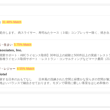
他
31.48% Match
処分します。 肉スライサー、寿司ねたケース（３箱）コンプレッサー除く、焼き台、エ
活・住まい
5.75% Match
ociates, Inc.
開業サポート・ABCライセンス取得】30年以上の経験と500件以上の実績！レスト
種ライセンス取得サポート ・レストラン・コンサルティングなどマーク桑田（213-5
行・レジャー
4.55% Match
otel
験する日本のおもてなし 日本風の洗練された空間と緑豊かな安らぎの空間が魅力
地よいバランスで融合させております。モダンで環境に優しい客室をはじめ和食の
楽園スパを完備しております。お気軽にお問合せ下さい。