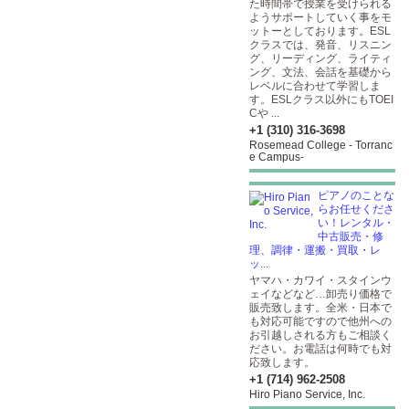
た時間帯で授業を受けられる
ようサポートしていく事をモ
ットーとしております。ESL
クラスでは、発音、リスニン
グ、リーディング、ライティ
ング、文法、会話を基礎から
レベルに合わせて学習しま
す。ESLクラス以外にもTOEI
Cや ...
+1 (310) 316-3698
Rosemead College - Torranc
e Campus-
ピアノのことな
らお任せくださ
い！レンタル・
中古販売・修
理、調律・運搬・買取・レ
ッ...
ヤマハ・カワイ・スタインウ
ェイなどなど…卸売り価格で
販売致します。全米・日本で
も対応可能ですので他州への
お引越しされる方もご相談く
ださい。お電話は何時でも対
応致します。
+1 (714) 962-2508
Hiro Piano Service, Inc.