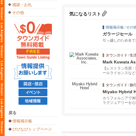
感謝・お礼
その他
気になるリスト
情報掲示板
/
その
ガラージセール
引っ越しのため全て
タウンガイド
/
生
Mark Kuwata Ass
【レストラン売買・
ールライセンスなど各
タウンガイド
/
旅
Miyako Hybrid H
カリフォルニアで体
ラグジュアリーを心
ム、そして極上の利
戻る
情報掲示板
びびなびトップページ