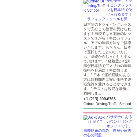
安心安全！ドラ
イビングレッス
ンを日本語で受
けられるます！
トラフィックスクールも簡...
日本語のドライビングレッス
ンで安心して教習を受けられ
ます！当校では日本語のレッ
スンで１から丁寧にカリフォ
ルニアでの運転方法をご指導
いたします。もちろん、日本
で運転したことのない方に
も、基礎からしっかりと学ん
で頂けます。* 経験豊かな講
師が日本語でアメリカの運転
技術を容易に丁寧に教えま
す。* 日本で運転経験のある
方は短時間内に安い価格で運
転免許を受けることができま
す。* テストは容易な場所に
案内しま...
+1 (213) 200-6363
Oxford Driving/Traffic School
パサデナにある
カウンセリング
オフィスです。
国際結婚の悩み、自身や家族
の心の問題...