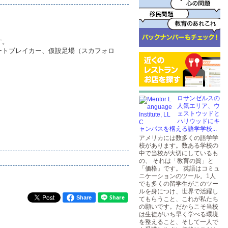
す。
ートブレイカー、仮設足場（スカフォロ
ロサンゼルスの
人気エリア、ウ
ェストウッドと
ハリウッドにキ
ャンパスを構える語学学校...
アメリカには数多くの語学学
校があります。数ある学校の
中で当校が大切にしているも
の、 それは「教育の質」と
「価格」です。 英語はコミュ
ニケーションのツール。1人
でも多くの留学生がこのツー
ルを身につけ、世界で活躍し
Share
てもらうこと、これが私たち
の願いです。だからこそ当校
は生徒がいち早く学べる環境
を整えること、そして一人で