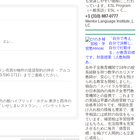
も受講しやすい価格にこだわ
っています。ESL Program
（一般英語）ESL ＋ C...
+1 (310) 887-0777
Mentor Language Institute, L
LC
「自分で考え、
レ...
自分で決断し、
自分で行動す
る」が教育目標
です。対面授業（人数制限
あ...
在外子女教育機関で18年の校
ラン売買や物件の賃貸契約の仲介 ・アルコ
長経験を持つ数学のカリスマ
90-1712）までご連絡ください。
教師が、安心して子供を預け
られる教室を開校しました。
独自の「スパイラル学習法」
や日本国内の海外子女専門教
育機関との提携で、これまで
の実績は早慶の高校受験では
の都ハイブリッド・ホテル 東洋と西洋の
合格率100％です。帰国生受
「いせしまレストラン」、バンケットルー
け入れ校の情報も豊富で、進
学相談には絶対の自信をもっ
ています。補習校は学習指導
はもちろん、生活指導を充実
させるために毎月「徳育目
標」を掲げて人間的にも立派
に成長し...