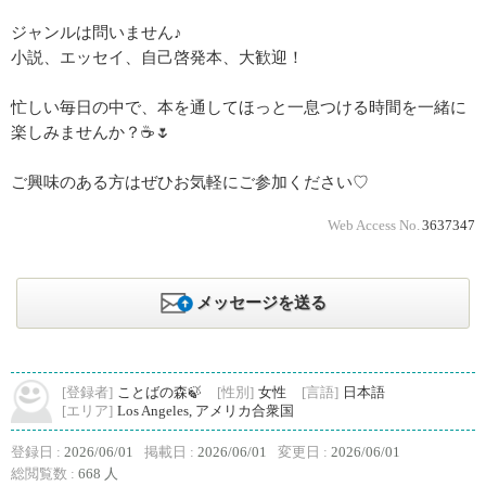
ジャンルは問いません♪
小説、エッセイ、自己啓発本、大歓迎！
忙しい毎日の中で、本を通してほっと一息つける時間を一緒に
楽しみませんか？☕🌷
ご興味のある方はぜひお気軽にご参加ください♡
Web Access No.
3637347
メッセージを送る
[登録者]
ことばの森🍃
[性別]
女性
[言語]
日本語
[エリア]
Los Angeles, アメリカ合衆国
登録日 :
2026/06/01
掲載日 :
2026/06/01
変更日 :
2026/06/01
総閲覧数 :
668 人