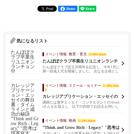
Share
気になるリスト
イベント情報
/
教育・育児
13.98% Match
たんぽぽクラブ卒業生リユニオンランチ
ョン💛
たんぽぽクラブ設立20周年を記念し、今年1月に
第一回成人式を開催しました。 次なる企画とし
て、卒業生...
イベント情報
/
スクール・セミナー
11.89% Matc
h
カレッジアプリケーション・エッセイの
舞台裏：タイムラインと成功の秘訣
講師には進学エッセイ・コンサルタントのAyum
iさんをお迎えし、以下の内容でお話をお伺いし
ます。 お...
イベント情報
/
映画
11.24% Match
”Think and Grow Rich - Legacy" "思考は
現実化する”の映画無料スクリーニング
ナポレオン ヒルが世界を回り成功した500人以