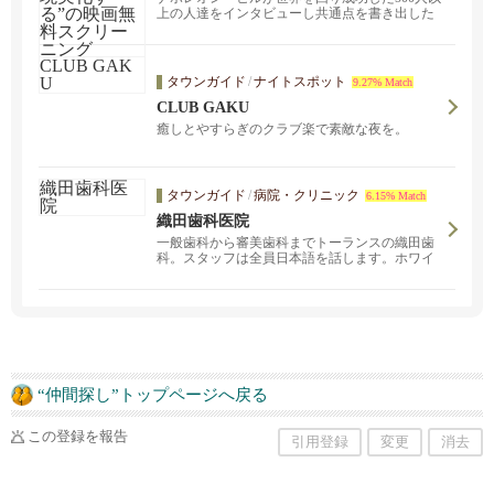
上の人達をインタビューし共通点を書き出した
本。本という...
タウンガイド
/
ナイトスポット
9.27% Match
CLUB GAKU
癒しとやすらぎのクラブ楽で素敵な夜を。
タウンガイド
/
病院・クリニック
6.15% Match
織田歯科医院
一般歯科から審美歯科までトーランスの織田歯
科。スタッフは全員日本語を話します。ホワイ
トニング、小児歯科、義歯 /ウェルデンツ、神経
治療、見えない歯列矯正インビザライン、口腔
外科、インプラント。
“仲間探し”トップページへ戻る
この登録を報告
引用登録
変更
消去