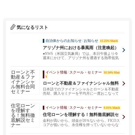
気になるリスト
自治体からのお知らせ
/
お知らせ
15.25% Match
アリゾナ州における暴風雨（注意喚起）
●NWS（米国立気象局）では、本日午後より今
週末にかけて、アリゾナ州を通過する熱帯低気
圧が広範囲にわ...
イベント情報
/
スクール・セミナー
10.34% Matc
h
ローンと不動産＆ファイナンシャル無料
合同セミナー
日本語でのファイナンシャルとローン＆不動産
売却、購入セミナーを平均月に一度おこなって
おります。ご相談...
イベント情報
/
スクール・セミナー
9.01% Match
住宅ローンを理解する！無料徹底解説セ
ミナー
金利が高いから、頭金が20％ないから、FICOス
コアが低いから、永住権を持っていないからな
どの理由で...