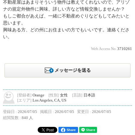
不動産屋はあまりそういう物件は教えてくれないので、アリゾ
ナの規定外物件に興味、詳しい方など情報交換しませんか？
もしご都合があえば、一緒に不動産めぐりなどもしてみたいと
思います。
興味ある方、どの州にお住まいの方でもいいです。連絡くださ
い。
Web Access No.
3710261
メッセージを送る
[登録者]
Orange
[性別]
女性
[言語]
日本語
[エリア]
Los Angeles, CA, US
登録日 :
2026/07/05
掲載日 :
2026/07/05
変更日 :
2026/07/05
総閲覧数 :
840 人
Share