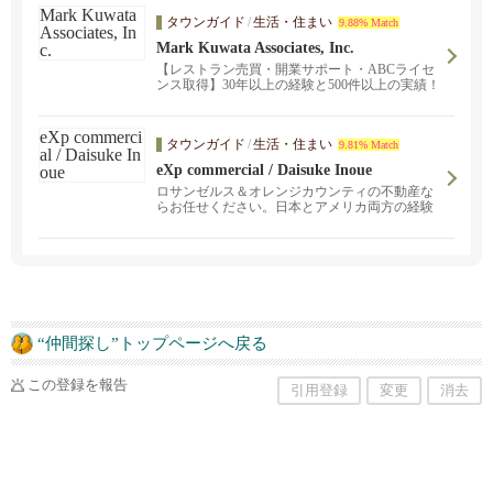
タウンガイド
/
生活・住まい
9.88% Match
Mark Kuwata Associates, Inc.
【レストラン売買・開業サポート・ABCライセ
ンス取得】30年以上の経験と500件以上の実績！
レストラン売買や物件の賃貸契約の仲介 ・アル
コールライセンスなど各種ライセンス取得サポ
ート ・レストラン・コンサルティングなどマー
タウンガイド
/
生活・住まい
9.81% Match
ク桑田（213-590-1712）までご連絡ください。
eXp commercial / Daisuke Inoue
ロサンゼルス＆オレンジカウンティの不動産な
らお任せください。日本とアメリカ両方の経験
があるため、日本人にとって快適な取引を、LA
現地の豊富なリソースをもとに提供させて頂き
ます。
“仲間探し”トップページへ戻る
この登録を報告
引用登録
変更
消去