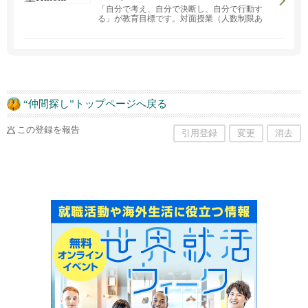
「自分で考え、自分で決断し、自分で行動す
る」が教育目標です。対面授業（人数制限あ
り）と遠隔授業のいずれかをお選びいただけま
す。幼稚部は、平日の夕方に日本語クラスを行
っています。小学部は国・算・社の３教科（小
１・２は国算２教科）、中学部は数・国・理・
社の４教科指導になります。平日の午前中に書
道教室も開講しております。
“仲間探し”トップページへ戻る
この登録を報告
引用登録
変更
消去