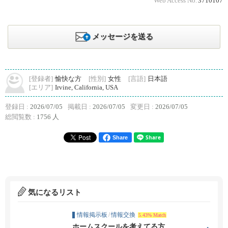
Web Access No.
3710107
メッセージを送る
[登録者]
愉快な方
[性別]
女性
[言語]
日本語
[エリア]
Irvine, California, USA
登録日 :
2026/07/05
掲載日 :
2026/07/05
変更日 :
2026/07/05
総閲覧数 :
1756 人
Share
気になるリスト
情報掲示板
/
情報交換
5.43% Match
ホームスクールを考えてる方