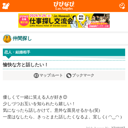
Los Angeles
仲間探し
恋人・結婚相手
愉快な方と話したい！
マップ/ルート
ブックマーク
優しくて一緒に笑える人が好き😊
少しづつお互いを知られたら嬉しい！
気になったら話しかけて。意外な面見せるかも(笑)
一度はなしたら、きっとまた話したくなるよ。宜しく( ◠‿◠ )