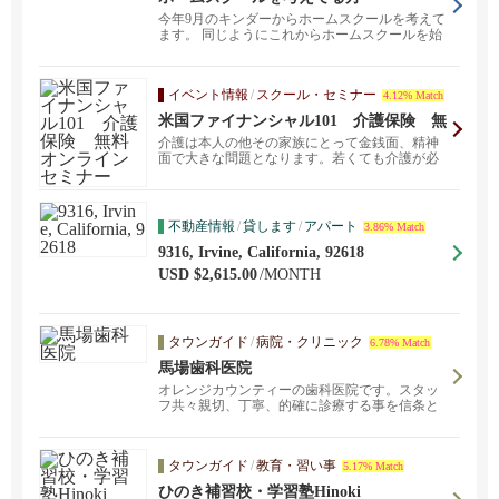
今年9月のキンダーからホームスクールを考えて
ます。 同じようにこれからホームスクールを始
める方、また...
イベント情報
/
スクール・セミナー
4.12% Match
米国ファイナンシャル101 介護保険 無
料オンラインセミナー
介護は本人の他その家族にとって金銭面、精神
面で大きな問題となります。若くても介護が必
要になる事もあり...
不動産情報
/
貸します
/
アパート
3.86% Match
9316, Irvine, California, 92618
USD $2,615.00
/MONTH
タウンガイド
/
病院・クリニック
6.78% Match
馬場歯科医院
オレンジカウンティーの歯科医院です。スタッ
フ共々親切、丁寧、的確に診療する事を信条と
しています。審美歯科、小児歯科、一般歯科、
またインプラントも扱っております。ドクター
自ら日本語で診療、説明いたします。
タウンガイド
/
教育・習い事
5.17% Match
ひのき補習校・学習塾Hinoki