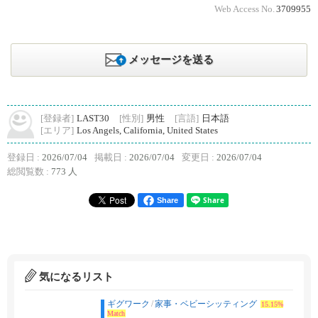
Web Access No.
3709955
メッセージを送る
[登録者]
LAST30
[性別]
男性
[言語]
日本語
[エリア]
Los Angels, California, United States
登録日 :
2026/07/04
掲載日 :
2026/07/04
変更日 :
2026/07/04
総閲覧数 :
773 人
Share
気になるリスト
ギグワーク
/
家事・ベビーシッティング
15.15%
Match