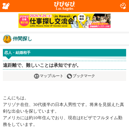
Los Angeles
仲間探し
恋人・結婚相手
遠距離で、難しいことは承知ですが。
マップ/ルート
ブックマーク
こんにちは。
アリゾナ在住、30代後半の日本人男性です。将来を見据えた真
剣な出会いを探しています。
アメリカには約10年住んでおり、現在はEビザでフルタイム勤
務をしています。