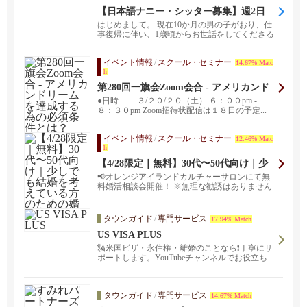
【日本語ナニー・シッター募集】週2日
（1歳男児）
はじめまして。 現在10か月の男の子がおり、仕
事復帰に伴い、1歳頃からお世話をしてくださる
日本語話...
イベント情報
/
スクール・セミナー
14.67% Matc
h
第280回一旗会Zoom会合 - アメリカンド
リームを達成する為の必須条件とは？
●日時 ３/２０/２０（土） ６：００pm -
８：３０pm Zoom招待状配信は１８日の予定...
イベント情報
/
スクール・セミナー
12.46% Matc
h
【4/28限定｜無料】30代〜50代向け｜少
しでも結婚を考えている方のための婚活
📢オレンジアイランドカルチャーサロンにて無
相談会
料婚活相談会開催！ ※無理な勧誘はありません
のでご安心くだ...
タウンガイド
/
専門サービス
17.94% Match
US VISA PLUS
🗽米国ビザ・永住権・離婚のことなら❗️丁寧にサ
ポートします。YouTubeチャンネルでお役立ち
情報発信中！
タウンガイド
/
専門サービス
14.67% Match