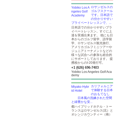
ロサンゼルスの
ゴルフスクール
です。日本語で
の分かりやすい
プライベートレッスンで、...
日本語での分かりやすいプラ
イベートレッスン。すぐに上
達を実感出来ます。 他にも日
本からのゴルフ留学、語学留
学、ロサンゼルス観光旅行、
アメリカゴルフミニツアーや
ジュニアトーナメントなどの
様々な試合への参加も総合的
にサポートしております。 提
携校からのI-20発行可。
+1 (626) 696-7403
Yobiko Los Angeles Golf Aca
demy
カリフォルニア
で体験する日本
のおもてなし
日本風の洗練された空間
と緑豊かな安...
都ハイブリッドホテル・トー
ランスはロサンゼルス(北）と
オレンジカウンティー（南）