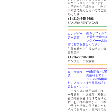
ロケーションにございます。
ご予約から手続きまで、全て
日本語で対応しますのでご安
心ください。
+1 (310) 645-9696
SAKURA RENT A CAR
南カリフォルニ
ア最大規模のロ
ングビーチ水族
館にぜひお越しください！
午前９時から午後６時まで毎
日営業中！
+1 (562) 950-3100
ロングビーチ水族館
一般歯科から審
美歯科までトー
ランスの織田歯
科。スタッフは全員日本語を
話します。ホ...
トーランスの織田歯科では、
一般歯科、小児歯科、審美治
療の治療を受け付けておりま
す。お子様の乳歯から、日本
で受けた治療の再治療なども
承っております。日本語でお