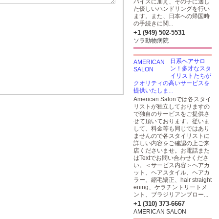
バイスに加え、その子に適し
た優しいハンドリングを行い
ます。また、日本への帰国時
の手続きに関...
+1 (949) 502-5531
ソラ動物病院
日系ヘアサロ
ン！多才なスタ
イリストたちが
クオリティの高いサービスを
提供いたしま...
American Salonでは各スタイ
リストが独立しておりますの
で独自のサービスをご提供さ
せて頂いております。従いま
して、料金等も同じではあり
ませんので各スタイリストに
詳しい内容をご確認の上ご来
店くださいませ。お電話また
はTextでお問い合わせくださ
い。＜サービス内容＞ヘアカ
ット、ヘアスタイル、ヘアカ
ラー、縮毛矯正、hair straight
ening、ケラチントリートメ
ント、ブラジリアンブロー...
+1 (310) 373-6667
AMERICAN SALON