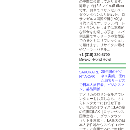
の中間に位置しております。
海岸までは3.5マイル(5.6km)
です。お車でロサンゼルス・
ダウンタウンより約25分、ロ
サンゼルス国際空港(LAX)よ
り約15分です。ホテル内、レ
ストランいせしまでは本格的
な和食をお楽しみ頂き、スパ
利楽園でマッサージや岩盤浴
で心身ともにリフレッシュし
て頂けます。リサイクル素材
やソーラーパネル...
+1 (310) 320-6700
Miyako Hybrid Hotel
20年間のビジ
ネス実績、優れ
た顧客サービス
で日本人旅行者、ビジネスマ
ン、芸能関係...
アメリカのロサンゼルスでレ
ンタカーをお探しなら、さく
らレンタカーにお任せ下さ
い。私共のオフィスはLAの空
の玄関口LAX（ロサンゼルス
国際空港）、ダウンタウン
（リトル東京）、LA最大の日
本人居住地サウスベイ（ガー
デナ）と利用するには便利な