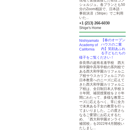
現地で直接面接した在住コン
シェルジュ。各プランとも50
分のZoom相談で、日本語・
事前決済（Stripe）でご利用
いた...
+1 (213) 266-6030
Shige's Home
【春のオープン
ハウスのご案
内】笑顔あふれ
る子どもたちの
様子をご覧ください！
奈良県の超有名進学校 西大
和学園中高等学校の系列校で
ある西大和学園カリフォルニ
ア校サウスカリフォルニアの
日本教育へのニーズに応えて
きた西大和学園カリフォルニ
ア校は、全日制日本人学校３
０年間、補習授業校を２０年
間にわたって、多様な教育ニ
ーズに応えるべく、常に全力
で未来ある子女の教育を行っ
てまいりました。この度さら
なるご要望にお応えするた
め、「西大和学園オンライン
補習校」を2022年4月開校い
たしまし...