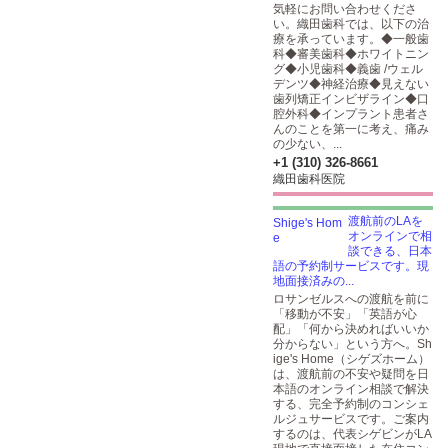
気軽にお問い合わせくださ
い。織田歯科では、以下の治
療を承っています。◆一般歯
科◆審美歯科◆ホワイトニン
グ◆小児歯科◆義歯 /ウェル
デンツ◆神経治療◆見えない
歯列矯正インビザライン◆口
腔外科◆インプラント患者さ
んのことを第一に考え、痛み
の少ない、...
+1 (310) 326-8661
織田歯科医院
渡航前のLAを
オンラインで相
談できる、日本
語の予約制サービスです。現
地面接済みの...
ロサンゼルスへの渡航を前に
「移動が不安」「英語が心
配」「何から決めればいいか
分からない」という方へ。Sh
ige's Home（シゲズホーム）
は、渡航前の不安や疑問を日
本語のオンライン相談で解決
する、完全予約制のコンシェ
ルジュサービスです。ご案内
するのは、代表シゲビンがLA