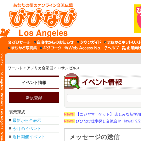
Los Angeles
ワールド
>
アメリカ合衆国
>
ロサンゼルス
イベント情報
新規登録
表示形式
News!
【ニジヤマーケット】 楽しみな新学
最新から全表示
News!
びびなび仕事探し交流会 in Hawaii 9/26（
今月のイベント
メッセージの送信
近日開催イベント