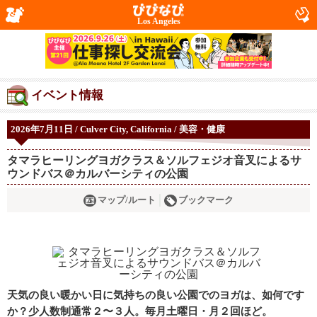
Los Angeles
イベント情報
2026年7月11日 / Culver City, California / 美容・健康
タマラヒーリングヨガクラス＆ソルフェジオ音叉によるサ
ウンドバス＠カルバーシティの公園
マップ/ルート
ブックマーク
天気の良い暖かい日に気持ちの良い公園でのヨガは、如何です
か？少人数制通常２〜３人。毎月土曜日・月２回ほど。