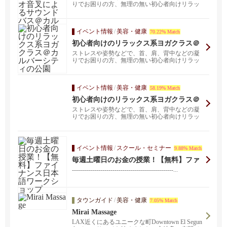
シティの公園
りでお困りの方、無理の無い初心者向けリラッ
クス系のヨガです...
イベント情報
/
美容・健康
70.22% Match
初心者向けのリラックス系ヨガクラス＠
カルバーシティの公園
ストレスや姿勢などで、首、肩、背中などの凝
りでお困りの方、無理の無い初心者向けリラッ
クス系のヨガです...
イベント情報
/
美容・健康
58.19% Match
初心者向けのリラックス系ヨガクラス＠
West L.A.の公園
ストレスや姿勢などで、首、肩、背中などの凝
りでお困りの方、無理の無い初心者向けリラッ
クス系のヨガです...
イベント情報
/
スクール・セミナー
9.88% Match
毎週土曜日のお金の授業！【無料】ファ
イナンス日本語ワークショップ
--------------------------------------------------...
タウンガイド
/
美容・健康
7.05% Match
Mirai Massage
LAX近くにあるユニークな町Downtown El Segun