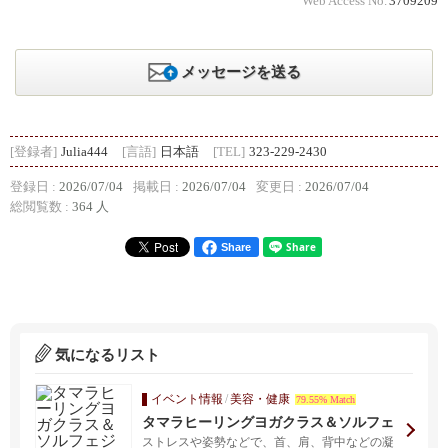
Web Access No.
3709209
メッセージを送る
[登録者]
Julia444
[言語]
日本語
[TEL]
323-229-2430
登録日 :
2026/07/04
掲載日 :
2026/07/04
変更日 :
2026/07/04
総閲覧数 :
364 人
Share
気になるリスト
イベント情報
/
美容・健康
79.55% Match
タマラヒーリングヨガクラス＆ソルフェ
ジオ音叉によるサウンドバス＠カルバー
ストレスや姿勢などで、首、肩、背中などの凝