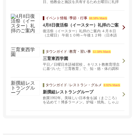
日、他教会と施設を共有するため土曜日に礼拝
を行なってお...
イベント情報
/
季節・行事
68.58% Match
4月8日復活祭（イースター）礼拝のご案
内
復活祭（イースター）礼拝のご案内 ４月８日
（土曜日） 午前１０時～午後１２時 （日本語
部、英語部の...
タウンガイド
/
教育・習い事
12.58% Match
三育東西学園
平日／日曜日本語補習校 。キリスト教教育理念
に基づいた「三育教育」で、知・徳・体の調和
のとれた円満な人格の形成を目指す教育を行い
ます。編入生募集中！詳しくはお問い合わせく
ださい。
タウンガイド
/
レストラン・グルメ
8.92% Match
新撰組レストラングループ
創業1992年。美味しい日本食を誠（まごころ）
を込めて！博多ラーメン。炉端・焼鳥。しゃぶ
しゃぶ。お持ち帰り、配達。ライスサンドイッ
チ。