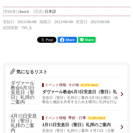
[登録者]
church
[言語]
日本語
登録日 :
2023/06/08
掲載日 :
2023/06/08
変更日 :
2023/06/08
総閲覧数 :
795 人
Share
気になるリスト
イベント情報
/
その他
85.07% Match
ダヴァール教会6月3日安息日（聖日）礼
拝のご案内
安息日（聖日）礼拝のご案内 6月3日土曜日（他
教会と施設を共有するため土曜日に礼拝を行な
っておりま...
イベント情報
/
季節・行事
79.49% Match
4月15日安息日（聖日）礼拝のご案内
安息日（聖日）礼拝のご案内 ４月15日（土曜