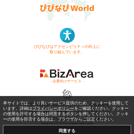
びびなびはアクセシビリティの向上に
取り組んでいます。
- 企業向けサービス -
本サイトでは、より良いサービス提供のため、クッキーを使用して
お問い合わせ
はじめてガイド
よくある質問
います。詳細は
プライバシーポリシー
をご確認ください。クッキー
利用規約
商標・著作権
プライバシーポリシー
の使用を許可する場合は同意するボタンを押してください。クッキ
ーの使用を拒否する場合は、ブラウザからご設定ください。
Copyright © 1999-2026 Vivid Navigation, Inc. All Rights Reserved.
Server US (75) @ Los Angeles Data Center