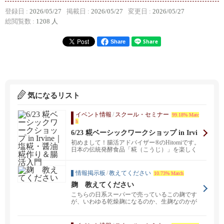
登録日 :
2026/05/27
掲載日 :
2026/05/27
変更日 :
2026/05/27
総閲覧数 :
1208 人
Share
気になるリスト
イベント情報
/
スクール・セミナー
99.18% Matc
h
6/23 糀ベーシックワークショップ in Irvi
ne｜塩糀・醤油糀作り＆腸活入門
初めまして！腸活アドバイザー®のHitomiです。
日本の伝統発酵食品「糀（こうじ）」を楽しく
学べ...
情報掲示板
/
教えてください
10.73% Match
麹 教えてください
こちらの日系スーパーで売っているこの麹です
が、いわゆる乾燥麹になるのか、生麹なのかが
分からなくて使え...