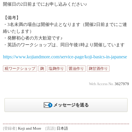
開催日の2日前までにお申し込みください♪
【備考】
・3名未満の場合は開催中止となります（開催2日前までにご連
絡いたします）
・発酵初心者の方大歓迎です♪
・英語のワークショップは、同日午後1時より開催しています
https://www.kojiandmore.com/service-page/koji-basics-in-japanese
糀ワークショップ
麹
塩麹作り
醤油作り
麹甘酒作り
Web Access No.
3627979
メッセージを送る
[登録者]
Koji and More
[言語]
日本語