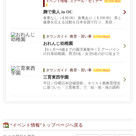
イベント情報
/
スクール・セミナー
10.12% Matc
h
麹で美人 in OC
食事なし（＄80.00） 食事あり（＄100.00） 美と
健康を伝える活動を日本全国で行う、美容...
タウンガイド
/
教育・習い事
6.71% Match
おれんじ幼稚園
【6ヶ月〜6歳までの園児募集中！】アーバイン
の日系幼稚園。男児6名・女児6名の計12名まで
の少人数制です。心を込めて一人一人の個性を
伸ばすモンテッソーリを取り入れた教育方針。
日英バイリンガルを育てよう！ お問い合わせは
タウンガイド
/
教育・習い事
5.45% Match
orangeleafcare@gmail.comまで。
三育東西学園
平日／日曜日本語補習校 。キリスト教教育理念
に基づいた「三育教育」で、知・徳・体の調和
のとれた円満な人格の形成を目指す教育を行い
ます。編入生募集中！詳しくはお問い合わせく
ださい。
“イベント情報”トップページへ戻る