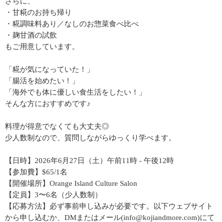
さらに、
・甘糀のお持ち帰り
・糀調味料あり／なしのお惣菜食べ比べ
・麹甘酒の試飲
もご用意しています。
「糀が気になっていた！」
「腸活を始めたい！」
「海外でも体に優しい食生活をしたい！」
そんな方におすすめです♪
料理が得意でなくても大丈夫◎
少人数制なので、質問しながらゆっくり学べます。
【日時】2026年6月27日（土）午前11時 - 午後12時
【参加費】$65/1名
【開催場所】Orange Island Culture Salon
【定員】3〜6名（少人数制）
【応募方法】必ず事前申し込みが必要です。以下ウェブサイト
から申し込むか、DMまたはメール(info@kojiandmore.com)にて