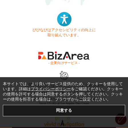
びびなびはアクセシビリティの向上に
取り組んでいます。
- 企業向けサービス -
本サイトでは、より良いサービス提供のため、クッキーを使用して
お問い合わせ
はじめてガイド
よくある質問
います。詳細は
プライバシーポリシー
をご確認ください。クッキー
利用規約
商標・著作権
プライバシーポリシー
の使用を許可する場合は同意するボタンを押してください。クッキ
ーの使用を拒否する場合は、ブラウザからご設定ください。
Copyright © 1999-2026 Vivid Navigation, Inc. All Rights Reserved.
Server US (45) @ Los Angeles Data Center