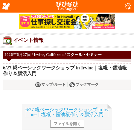
Los Angeles
イベント情報
2026年6月27日 / Irvine, California / スクール・セミナー
6/27 糀ベーシックワークショップ in Irvine｜塩糀・醤油糀
作り＆腸活入門
マップ/ルート
ブックマーク
ファイルを開く