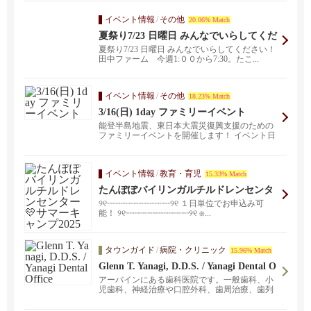
イベント情報
/
その他
20.06% Match
夏祭り7/23 日曜日 みんなでいらしてくだ
さい！ 田中ファーム 今週1:００から7:3
夏祭り7/23 日曜日 みんなでいらしてください！
0。たこ焼き、寿司、焼き鳥 ヨーヨー、
田中ファーム 今週1:００から7:30。たこ...
おもちゃ釣り、カラオケ大会 な...
イベント情報
/
その他
18.23% Match
3/16(日) 1day ファミリーイベント
能登半島地震、東日本大震災復興支援のための
ファミリーイベントを開催します！ イベント日
程 20...
イベント情報
/
教育・育児
15.33% Match
たんぽぽバイリンガルチルドレンセンタ
ー💛サマーキャンプ2025
୨୧┈┈┈┈┈┈┈┈┈┈┈┈┈୨୧ １日単位でお申込み可
能！ ୨୧┈┈┈┈┈┈┈┈┈┈┈┈┈୨୧ ※...
タウンガイド
/
病院・クリニック
15.96% Match
Glenn T. Yanagi, D.D.S. / Yanagi Dental O
ffice
アーバインにある歯科医院です。一般歯科、小
児歯科、神経治療や口腔外科、歯周治療、歯列
矯正/インビザライン、顎関節症、インプラント
や美容歯科に関するご相談もお任せください。