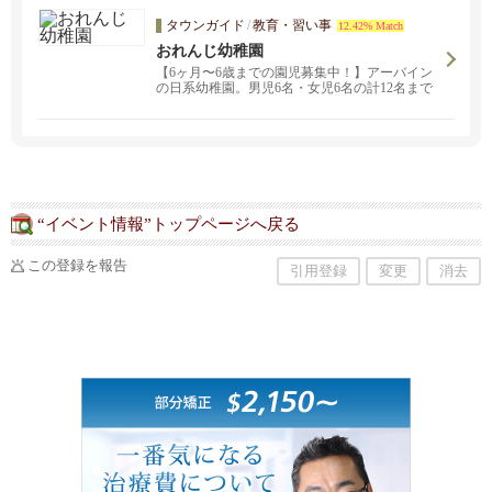
検診・保険の説明・治療まで日本語で安心のト
タウンガイド
/
教育・習い事
12.42% Match
ータルサポート。ドクター、アシスタント、受
付スタッフ全員日本語で対応致します。セラミ
おれんじ幼稚園
ッククラウンが2時間で完成。
【6ヶ月〜6歳までの園児募集中！】アーバイン
の日系幼稚園。男児6名・女児6名の計12名まで
の少人数制です。心を込めて一人一人の個性を
伸ばすモンテッソーリを取り入れた教育方針。
日英バイリンガルを育てよう！ お問い合わせは
orangeleafcare@gmail.comまで。
“イベント情報”トップページへ戻る
この登録を報告
引用登録
変更
消去