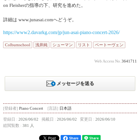
on Fleisherの指導の下、研究を進めた。
詳細は www.junasai.comへどうぞ。
https://www2.davarkg.com/jp/jun-asai-piano-concert-2026/
Colburnschool
浅井純
シューマン
リスト
ベートーヴェン
Web Access No.
3641711
メッセージを送る
[登録者]
Piano Concert
[言語]
日本語
登録日 :
2026/06/02
掲載日 :
2026/06/02
変更日 :
2026/06/10
総閲覧数 :
381 人
Share