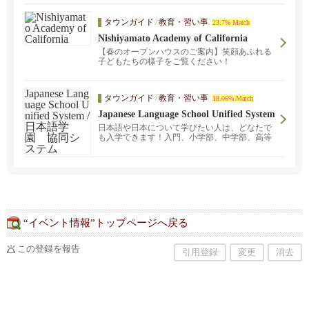
タウンガイド
/
教育・習い事
23.7% Match
Nishiyamato Academy of California
【春のオープンハウスのご案内】笑顔あふれる
子どもたちの様子をご覧ください！
タウンガイド
/
教育・習い事
18.06% Match
Japanese Language School Unified System
/ 日本語学園 協同システム
日本語や日本について学びたい人は、どなたで
も入学できます！入門、小学部、中学部、高等
学部。学園に在籍し、 一般の高校で９年生以上
の生徒は、クレジットテストの受験資格が得ら
れ、その結果によって高校での外国語のクレジ
ットが取得できるという特典もあります。
“イベント情報”トップページへ戻る
この登録を報告
引用登録
変更
消去