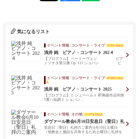
気になるリスト
イベント情報
/
コンサート・ライブ
70.8% Match
浅井 純 ピアノ・コンサート 202４
【プログラム】 ベートーヴェン ピア
ノソナタ第32番 Op. 111 ショパン ピ
ア...
イベント情報
/
コンサート・ライブ
69.88% Matc
h
浅井 純 ピアノ・コンサート 2025
【プログラム】 1. シューベルト 即興曲作品90第
1番ハ短調 2. ショパン ...
イベント情報
/
その他
23.07% Match
ダヴァール教会6月10日安息日（聖日）礼
拝のご案内
安息日（聖日）礼拝のご案内 6月10日土曜日
（他教会と施設を共有するため土曜日に礼拝を
行なっており...