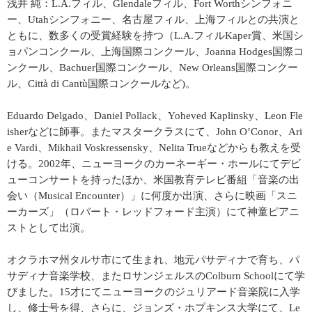
浅井 純：L.A.フィル、Glendaleフィル、Fort Worthシンフォニ
ー、Utahシンフォニー、名古屋フィル、上海フィルとの共演と
ともに、数多くの受賞経験を持つ（L.A.フィルKaper賞、米国シ
ョパンコンクール、上海国際コンクール、Joanna Hodges国際コ
ンクール、Bachuer国際コンクール、New Orleans国際コンクー
ル、Città di Cantù国際コンクールなど)。
Eduardo Delgado、Daniel Pollack、Yoheved Kaplinsky、Leon Fle
isherなどに師事。またマスタークラスにて、John O’Conor、Ari
e Vardi、Mikhail Voskressensky、Nelita Trueなどからも教えを受
ける。2002年、ニューヨークのカーネーギー・ホールにてデビ
ューコンサートを持ったほか、米国教育テレビ番組「音楽の出
会い（Musical Encounter）」に何度か出演、さらに映画「スニ
ーカーズ」（ロバート・レッドフォード主演）にて神童ピアニ
ストとして出演。
オクラホマ州タルサ市にて生まれ、地元パサディナで育ち、パ
サディナ音楽学校、またロサンジェルスのColburn Schoolにて学
びました。15才にてニューヨークのジュリアード音楽院に入学
し、修士号を得、さらに、ジョンズ・ホプキンス大学にて、Le