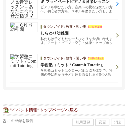
🎵 プライベートピアノ＆音楽レッスン –
あなたに合わせた指導 🎵
ピアノを学びたい方、音楽への愛を深めたい方
へ。初心者の方も、スキルを磨きたい方も、あ
なたにぴったりの...
タウンガイド
/
教育・習い事
8.7% Match
しらゆり幼稚園
私たちは子どもたち一人ひとりを大切に考えま
す。アート・ピアノ・空手・体操・ヒップホッ
プ・ズンバの充実した課外クラスがございま
す。
タウンガイド
/
教育・習い事
7.83% Match
学習塾コミット / Commit Tutoring
学習塾コミットはグローバルな協力体制で、将
来の夢に向かう子ども達を応援します!!少人数
制の個別指導により、講師は生徒の個性・得
意・不得意を熟知し、各々の目的・能力に合っ
たカリキュラムで授業を進めます。低学年から
大学進学に至るまでの、一貫した親身なサポー
トが定評、卒業生からの沢山の感謝を頂いてい
ます。病気などのやむを得ない事情で授業を欠
席する場合、事前にご連絡いただければ、後日
振り替え授業を行います。
“イベント情報”トップページへ戻る
この登録を報告
引用登録
変更
消去