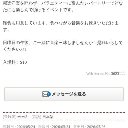
邦楽洋楽を問わず、バラエティーに富んだレパートリーでどな
たにも楽しんで頂けるイベントです。
軽食も用意しています、食べながら音楽をお聴きいただけま
す。
日曜日の午後、ご一緒に音楽三昧しましせんか！是非いらして
ください♪♪♪
入場料：$10
Web Access No.
3623111
メッセージを送る
[登録者]
mimi3
[言語]
日本語
登録日 :
2026/05/24
掲載日 :
2026/05/24
変更日 :
2026/05/26