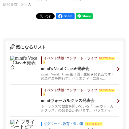
総閲覧数 :
944 人
Share
気になるリスト
イベント情報
/
コンサート・ライブ
86.87% Matc
h
mimi's Vocal Class★発表会
mimi Vocal Class第11回：生徒★発表会です！
邦楽洋楽を問わず、バラエティーに富ん...
イベント情報
/
コンサート・ライブ
35.93% Matc
h
mimiヴォーカルクラス発表会
トーランスで教室を開いている「mimiヴォーカ
ルクラス」の発表会があります。 バラエティー
に富んだ選...
ギグワーク
/
教育・習い事
11.01% Match