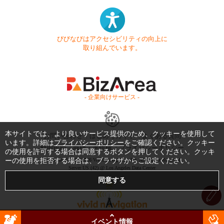
びびなびはアクセシビリティの向上に
取り組んでいます。
- 企業向けサービス -
本サイトでは、より良いサービス提供のため、クッキーを使用して
お問い合わせ
はじめてガイド
よくある質問
います。詳細は
プライバシーポリシー
をご確認ください。クッキー
利用規約
商標・著作権
プライバシーポリシー
の使用を許可する場合は同意するボタンを押してください。クッキ
Copyright © 1999-2026 Vivid Navigation, Inc. All Rights Reserved.
ーの使用を拒否する場合は、ブラウザからご設定ください。
Server US (42) @ Los Angeles Data Center
イベント情報