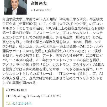
高橋 尚志
aiTWorks INC
青山学院大学工学部でAI（人工知能）や制御工学を研究、卒業後大
手IT企業（年商6000億）にて、企業（大手及び中小企業）のITコン
サルタントとして長年活躍。100万社以上の顧客企業を抱えるお客様
第一主義のIT企業にてプロモーション、ITコンサルタント、システ
ムエンジニアとしての経験を重ね、外資系企業（IBMなど）との仕
事などを通して海外企業との業務取引を学ぶ。Honda、日産、シチ
ズン時計、横浜ゴム、Sonyなど東証一部上場企業へのITコンサルや
開発サポート（APIを使用した自動設計プログラムなど）にて実績
を残す。その後独立しIT、アート、美容の会社を経営。2013年にビ
バリーヒルズの会社、2015年にウエストハリウッドの会社を買収。
アメリカ中小企業（美容サロン、レストラン、IT会社など）のM&A
と投資ビザは自身の経験を通してサポートできる強みを持つ。ITコ
ンサルタントとしてのポリシーは、「ITはツール（道具）。IT、AI
の導入を通して、企業の経営を向上させて初めてコンサルタントと
しての真価が問われる」
aiTWorks INC
211 S Spalding Dr Beverly Hills CA 90212
Tel:
424-216-2444