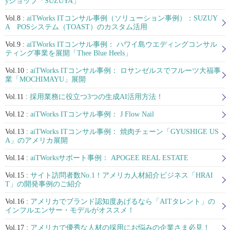
yショップ「SUZUYA」
Vol.8 :
aiTWorks ITコンサル事例（ソリューション事例）：SUZUY
A POSシステム（TOAST）のカスタム活用
Vol.9 :
aiTWorks ITコンサル事例： ハワイ島ウエディングコンサル
ティング事業を展開「Thee Blue Heels」
Vol.10 :
aiTWorks ITコンサル事例： ロサンゼルスでフルーツ大福事
業「MOCHIMAYU」展開
Vol.11 :
採用業務に役立つ3つの生成AI活用方法！
Vol.12 :
aiTWorks ITコンサル事例： J Flow Nail
Vol.13 :
aiTWorks ITコンサル事例： 焼肉チェーン「GYUSHIGE US
A」のアメリカ展開
Vol.14 :
aiTWorksサポート事例： APOGEE REAL ESTATE
Vol.15 :
サイト訪問者数No.1！アメリカ人材紹介ビジネス「HRAI
T」の開発事例のご紹介
Vol.16 :
アメリカでブランド認知度あげるなら「AITタレント」の
インフルエンサー・モデルがオススメ！
Vol.17 :
アメリカで優秀な人材の採用にお悩みの企業さま必見！