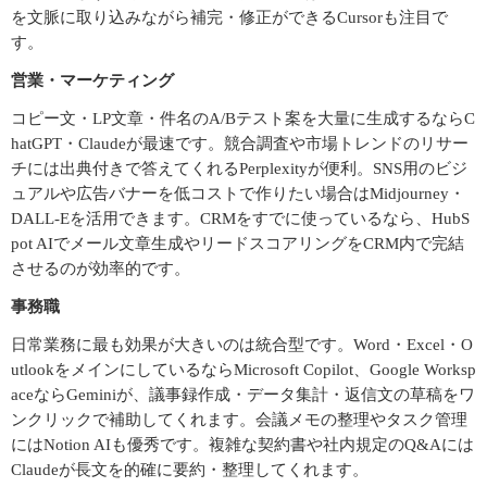
を文脈に取り込みながら補完・修正ができるCursorも注目で
す。
営業・マーケティング
コピー文・LP文章・件名のA/Bテスト案を大量に生成するならC
hatGPT・Claudeが最速です。競合調査や市場トレンドのリサー
チには出典付きで答えてくれるPerplexityが便利。SNS用のビジ
ュアルや広告バナーを低コストで作りたい場合はMidjourney・
DALL-Eを活用できます。CRMをすでに使っているなら、HubS
pot AIでメール文章生成やリードスコアリングをCRM内で完結
させるのが効率的です。
事務職
日常業務に最も効果が大きいのは統合型です。Word・Excel・O
utlookをメインにしているならMicrosoft Copilot、Google Worksp
aceならGeminiが、議事録作成・データ集計・返信文の草稿をワ
ンクリックで補助してくれます。会議メモの整理やタスク管理
にはNotion AIも優秀です。複雑な契約書や社内規定のQ&Aには
Claudeが長文を的確に要約・整理してくれます。