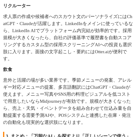
リクルーター
求人票の作成や候補者へのスカウト文のパーソナライズにはCh
atGPT・Claudeが活躍します。LinkedInをメインに使っているな
ら、LinkedIn AIでプラットフォーム内完結が効率的です。採用
規模が大きくなったら、自社の評価基準で履歴書を自動スコア
リングするカスタム型の採用スクリーニングAIへの投資も選択
肢に入ります。面接の文字起こし・要約にはOtter.aiが便利で
す。
飲食
意外と活躍の場が多い業界です。季節メニューの発案、アレル
ギー対応メニューの提案、多言語翻訳にはChatGPT・Claudeが
使えます。メニュー写真やSNS用の料理ビジュアルを低コスト
で用意したいならMidjourneyが有効です。規模が大きくなった
ら、売上・天気・イベントデータを組み合わせて仕込み量を自
動提案する需要予測AIや、POSシステムと連携した在庫・発注
の自動化も現実的な選択肢になります。
3. まとめ：「万能なAI」を探すより「正しいシーンで使う」