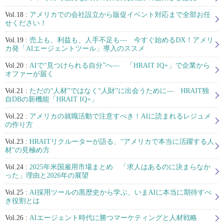
Vol.18 :
アメリカでの会社設立から販促イベント対応まで全部お任
せください！
Vol.19 :
売上も、利益も、人手不足も— 今すぐ始めるDX！アメリ
カ発「AIエージェントツール」導入のススメ
Vol.20 :
AIで“見つけられる自分”へ— 「HRAIT IQ+」で企業から
オファーが届く
Vol.21 :
ただの“人材”ではなく“人財”に出会うために— HRAIT独
自DBの新機能「HRAIT IQ+」
Vol.22 :
アメリカの就職活動で注意すべき！AIに読まれるレジュメ
の作り方
Vol.23 :
HRAITリクルーターが語る、“アメリカで本当に活躍する人
材”の見極め方
Vol.24 :
2025年米国雇用市場まとめ 「求人はあるのに決まらなか
った」理由と2026年の展望
Vol.25 :
AI採用ツールの黒歴史から学ぶ、いまAIに本当に期待すべ
き役割とは
Vol.26 :
AIエージェント時代に勝つマーケティングと人材戦略