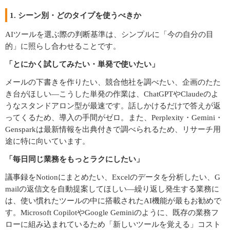
1. シーン別・どのタイプを使うべきか
AIツールを選ぶ際の判断基準は、シンプルに「今の自分の目
的」に照らし合わせることです。
「とにかく試してみたい・単発で使いたい」
メールの下書きを作りたい、競合他社を調べたい、企画のたた
き台がほしい―こうした単発の作業は、ChatGPTやClaudeのよ
うなスタンドアロン型が最速です。話しかけるだけで答えが返
ってくるため、導入の手間がゼロ。また、Perplexity・Gemini・
Gensparkは最新情報を出典付きで調べられるため、リサーチ用
途に特に向いています。
「毎日同じ業務をもっとラクにしたい」
議事録をNotionにまとめたい、Excelのデータを分析したい、G
mailの返信文を自動提案してほしい―繰り返し発生する業務に
は、使い慣れたツールの中に搭載されたAI機能が最もお勧めで
す。Microsoft CopilotやGoogle Geminiのように、既存の業務フ
ローに組み込まれているため「新しいツールを覚える」コスト