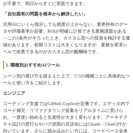
が不要で、明日からすぐに実践できます。
「自社固有の問題を根本から解決したい」
汎用AIにいくら指示しても精度が上がらない、業界特有のデー
タや評価基準が必要、ROIが明確に計算できる業務課題がある
―この3条件がそろったとき、カスタム型への投資を検討する価
値があります。初期コストは大きくなりますが、業務を変革レ
ベルで改善できるのがカスタム型の醍醐味です。
2. 職種別おすすめAIツール
シーン別の選び方を踏まえた上で、5つの職種ごとに具体的なツ
ールと使い方をご紹介します。
エンジニア
コーディング支援ではGitHub Copilotが定番です。エディタ内で
コード補完・リファクタリング提案をリアルタイムに受けら
れ、一度使い始めると生産性が大きく変わります。アーキテク
チャ設計の壁打ちやバグ原因の言語化にはClaude・ChatGPTが
向いています。さらに踏み込みたい方には、コードベース全体