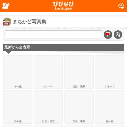
Los Angeles
まちかど写真集
最新から全表示
その他
スポーツ
自然・風景
スポーツ
その他
自然・風景
自然・風景
食べ物