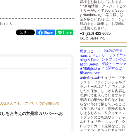
皆様をお待ちしております。
***新着情報：クレジットヒス
トリーがなくてSocial Securit
y Numberのない学生様、頭
金を多少いれれば、ローンが
1675 人
組めます。詳細は、お気軽に
ご連絡ください。
Share
+1 (213) 422-6085
I Auto Sales Inc.
【保険の見直
し・リタイヤメ
ントプランのご
相談・ソーシャ
ルセキュリティに関するご
質...
ソーシャルセキュリティアナ
リスト・ファイナンシャルプ
ランナーの堤さとこです。あ
なたの保険、しっかり内容を
理解して加入していますか？
英語での細かい条件などわか
US法人です。 アメリカでの買取台数
らない部分で損していること
も多々あります！保険の見直
しはもちろん、リタイヤメン
放しをお考えの方是非ガリバーへお
トプランのご相談やソーシャ
ルセキュリティについて、ク
レジットカード返済など、お
金にまつわるあらゆる相談に