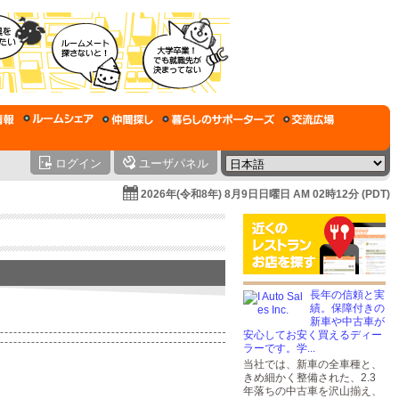
ログイン
ユーザパネル
2026年(令和8年) 8月9日日曜日 AM 02時12分 (PDT)
長年の信頼と実
績。保障付きの
新車や中古車が
安心してお安く買えるディー
ラーです。学...
当社では、新車の全車種と、
きめ細かく整備された、2.3
年落ちの中古車を沢山揃え、