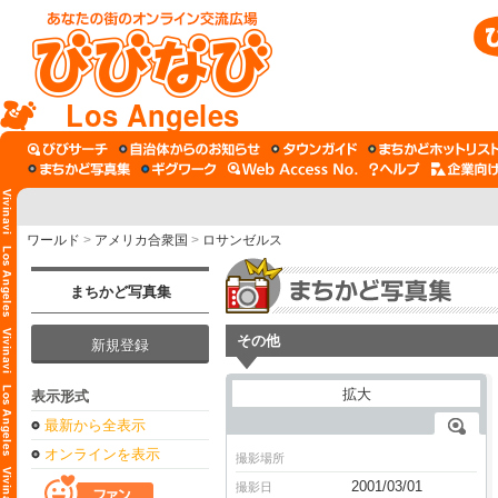
Los Angeles
ワールド
>
アメリカ合衆国
>
ロサンゼルス
まちかど写真集
その他
新規登録
表示形式
最新から全表示
オンラインを表示
撮影場所
2001/03/01
撮影日