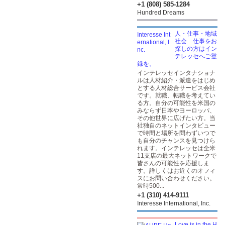
+1 (808) 585-1284
Hundred Dreams
人・仕事・地域
社会 仕事をお
探しの方はイン
テレッセへご登
録を。
インテレッセインタナショナ
ルは人材紹介・派遣をはじめ
とする人材総合サービス会社
です。就職、転職を考えてい
る方。自分の可能性を米国の
みならず日本やヨーロッパ、
その他世界に広げたい方。当
社独自のネットインタビュー
で時間と場所を問わずいつで
も自分のチャンスを見つけら
れます。インテレッセは全米
11支店の最大ネットワークで
皆さんの可能性を応援しま
す。詳しくはお近くのオフィ
スにお問い合わせください。
常時500...
+1 (310) 414-9111
Interesse International, Inc.
Love is in the H