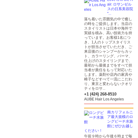
air. ロサンゼル
スの日系美容院
"...
落ち着いた雰囲気の中で癒し
の時をご提供します。当店の
スタイリストは日本や海外で
実績を積み、高い技術力を持
っています。お客様1名につ
き、1人のトップスタイリス
トが担当させていただき、ご
来店後のシャンプーからカッ
ト、カラーリング、パーマ、
仕上げのスタイリングまで、
最初から最後までをすべて担
当者が責任をもって対応いた
します。薬剤や店内の家具や
椅子などすべて一流にこだわ
り、東京と変わらないクオリ
ティをロサ...
+1 (424) 268-8510
AUBE Hair Los Angeles
南カリフォルニ
ア最大規模のロ
ングビーチ水族
館にぜひお越し
ください！
午前９時から午後６時まで毎