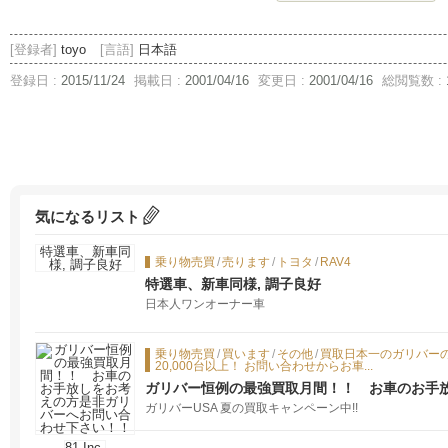
[登録者]
toyo
[言語]
日本語
登録日 :
2015/11/24
掲載日 :
2001/04/16
変更日 :
2001/04/16
総閲覧数 :
気になるリスト
乗り物売買
/
売ります
/
トヨタ
/
RAV4
特選車、新車同様, 調子良好
日本人ワンオーナー車
乗り物売買
/
買います
/
その他
/
買取日本一のガリバーの
20,000台以上！ お問い合わせからお車...
ガリバー恒例の最強買取月間！！ お車のお手
問い合わせ下さい！！
ガリバーUSA 夏の買取キャンペーン中!!