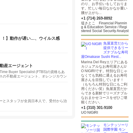
のり、お手伝いをしておりま
す。忙しい毎日なかなか重い
腰が上がら...
+1 (714) 269-8892
堤さとこ Financial Plannin
g & Education Service / Regi
stered Social Security Analyst
！！】動作が遅い…、ウイルス感
EO対策、独自ドメイン・メールの
魚屋直営だから
提供できるリー
ズナブルな寿司
屋Omakase Sushi Rest...
Marina Del Reyエリアにある
ルス不動産エージェント
カジュアルなお寿司屋さんU
O NIGIRIです。特別な日じゃ
yer Specialist (FTBS)の資格もあ
なくても気軽に通えるお寿司
ゼルスの不動産エージェント、オレンジカウン
屋さんを目指しています！
ディーノ不動産、アーバイン・チノヒル
（もちろん特別な日にもご利
もお任せを！相談は無料～ 強力なチーム
用ください笑）魚屋直営だか
とができます。カリフォルニア不動産日本
らできる新鮮でリーズナブル
| CalDRE #01965013
なおまかせコースをぜひご堪
ーとスタッフが全員日本人で、受付から治
能ください。
+1 (310) 301-9100
UO NIGIRI
モンテッソーリ
国際学園 モン