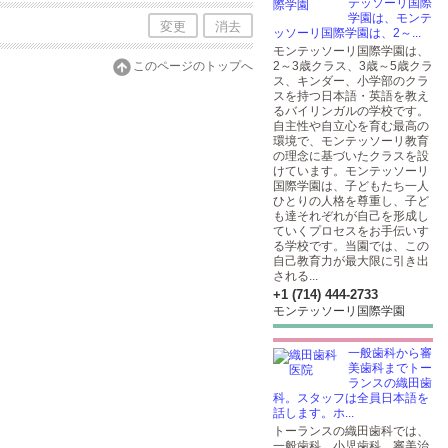
テッソーリ国際
学園は、モンテ
変更
消去
ッソーリ国際学園は、2～...
モンテッソーリ国際学園は、
このページのトップへ
2～3歳クラス、3歳～5歳クラ
ス、キンダー、小学部のクラ
スを持つ日本語・英語を教え
るバイリンガルの学校です。
自主性や自立心を育む最高の
環境で、モンテッソーリ教育
の理念に基づいたクラスを設
けています。モンテッソーリ
国際学園は、子どもたち一人
ひとりの人格を尊重し、子ど
も達それぞれが自己を形成し
ていくプロセスをお手伝いす
る学校です。当園では、この
自己教育力が最大限に引き出
される...
+1 (714) 444-2733
モンテッソーリ国際学園
一般歯科から審
美歯科までトー
ランスの織田歯
科。スタッフは全員日本語を
話します。ホ...
トーランスの織田歯科では、
一般歯科、小児歯科、審美治