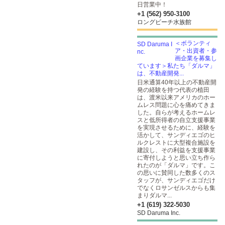
日営業中！
+1 (562) 950-3100
ロングビーチ水族館
＜ボランティ
ア・出資者・参
画企業を募集し
ています＞私たち「ダルマ」
は、不動産開発...
日米通算40年以上の不動産開
発の経験を持つ代表の植田
は、渡米以来アメリカのホー
ムレス問題に心を痛めてきま
した。自らが考えるホームレ
スと低所得者の自立支援事業
を実現させるために、経験を
活かして、サンディエゴのヒ
ルクレストに大型複合施設を
建設し、その利益を支援事業
に寄付しようと思い立ち作ら
れたのが「ダルマ」です。こ
の思いに賛同した数多くのス
タッフが、サンディエゴだけ
でなくロサンゼルスからも集
まりダルマ...
+1 (619) 322-5030
SD Daruma Inc.