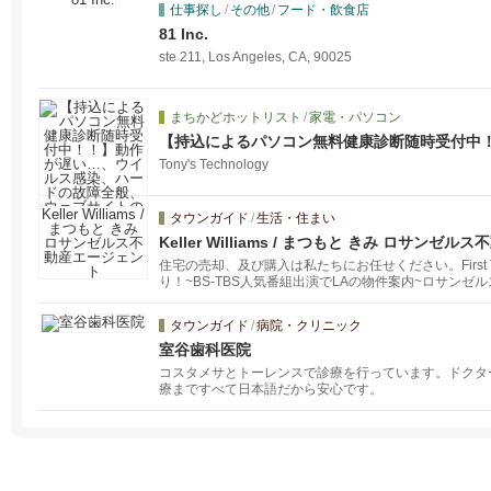
仕事探し
/
その他
/
フード・飲食店
81 Inc.
ste 211, Los Angeles, CA, 90025
まちかどホットリスト
/
家電・パソコン
【持込によるパソコン無料健康診断随時受付中
染、ハードの故障全般、ウェブサイトの制作、S
Tony's Technology
取得などお気...
タウンガイド
/
生活・住まい
Keller Williams / まつもと きみ ロサンゼ
住宅の売却、及び購入は私たちにお任せください。First Time Bu
り！~BS-TBS人気番組出演でLAの物件案内~ロサン
ティ不動産、リバーサイドカウンティ不動産、サンバナ
ズ・コロナ・ランチョクカマンガ・テメキュラの不動産
タウンガイド
/
病院・クリニック
でお手伝いしますので、自信を持って住宅売買を行うこ
人エージェントをお探しの方はまずKWにご連絡を！REALTOR® 
室谷歯科医院
コスタメサとトーレンスで診療を行っています。ドクタ
療まですべて日本語だから安心です。