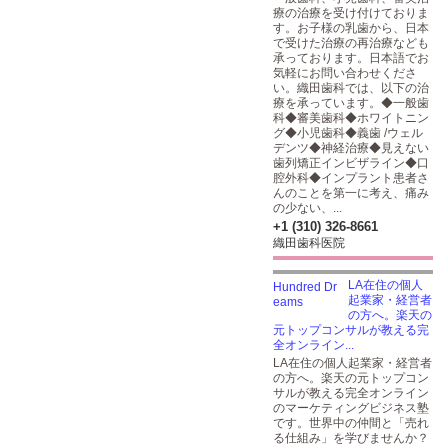
療の治療を受け付けておりま
す。お子様の乳歯から、日本
で受けた治療の再治療なども
承っております。日本語でお
気軽にお問い合わせくださ
い。織田歯科では、以下の治
療を承っています。◆一般歯
科◆審美歯科◆ホワイトニン
グ◆小児歯科◆義歯 /ウェル
デンツ◆神経治療◆見えない
歯列矯正インビザライン◆口
腔外科◆インプラント患者さ
んのことを第一に考え、痛み
の少ない、...
+1 (310) 326-8661
織田歯科医院
LA在住の個人
起業家・経営者
の方へ。楽天の
元トップコンサルが教える完
全オンライン...
LA在住の個人起業家・経営者
の方へ。楽天の元トップコン
サルが教える完全オンライン
のマーケティングビジネス塾
です。世界中の仲間と「売れ
る仕組み」を学びませんか？