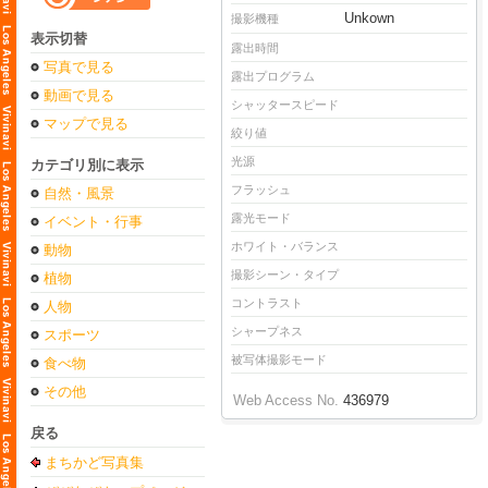
Unkown
撮影機種
表示切替
露出時間
写真で見る
露出プログラム
動画で見る
シャッタースピード
マップで見る
絞り値
光源
カテゴリ別に表示
フラッシュ
自然・風景
露光モード
イベント・行事
ホワイト・バランス
動物
撮影シーン・タイプ
植物
コントラスト
人物
シャープネス
スポーツ
被写体撮影モード
食べ物
その他
Web Access No.
436979
戻る
まちかど写真集