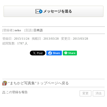
メッセージを送る
[登録者]
neko
[言語]
日本語
登録日 :
2015/11/24
掲載日 :
2013/03/28
変更日 :
2013/03/28
総閲覧数 :
1787 人
Share
“まちかど写真集”トップページへ戻る
この登録を報告
変更
消去