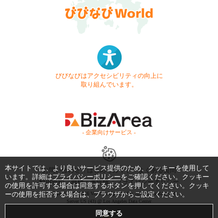
びびなびはアクセシビリティの向上に
取り組んでいます。
- 企業向けサービス -
本サイトでは、より良いサービス提供のため、クッキーを使用して
お問い合わせ
はじめてガイド
よくある質問
います。詳細は
プライバシーポリシー
をご確認ください。クッキー
利用規約
商標・著作権
プライバシーポリシー
の使用を許可する場合は同意するボタンを押してください。クッキ
Copyright © 1999-2026 Vivid Navigation, Inc. All Rights Reserved.
ーの使用を拒否する場合は、ブラウザからご設定ください。
Server US (43) @ Los Angeles Data Center