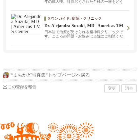
年の職人技。計算尽くされた至極の一杯をどう
ぞ。黄金色に輝く透明のあっさりスープともち
もちツルツルの自家製麺との相性はどこか懐か
しい昔ながらの中華そば。また創業当初からオ
タウンガイド
/
病院・クリニック
ーナーがこだわり続けた臭みがない東京とんこ
つらあめん。24時間炊き上げたビールでいうと
Dr. Alejandra Suzuki, MD | Americas TM
ころの一番搾りのみを使用したシルクのような
S Center
日本語で治療が受けられる精神科クリニックで
上品なスープは最後まで飲み干すことができ、
す。こころの問題・お悩みは当院にご相談くだ
それに絡む麺はその日の気温と湿度を計算しオ
さい。
ーナー自ら職人技で仕上げていく保存料一切な
しのザクザク細麺。ピシッと張りのある細麺に
至極のスープがからみ老若男女のファンに愛さ
れています。皮から手作りのジャンボ餃子もお
すすめ。
“まちかど写真集”トップページへ戻る
この登録を報告
変更
消去