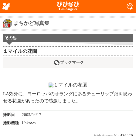
Los Angeles
まちかど写真集
その他
１マイルの花園
ブックマーク
LA郊外に、ヨーロッパのオランダにあるチューリップ畑を思わ
せる花園があったので感激しました。
撮影日
2005/04/17
撮影機種
Unkown
Web Access No.
436429