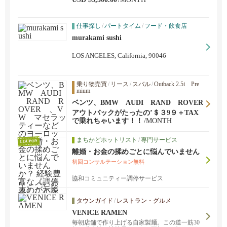
仕事探し
/
パートタイム
/
フード・飲食店
murakami sushi
LOS ANGELES, California, 90046
乗り物売買
/
リース
/
スバル
/
Outback 2.5i Pre
mium
ベンツ、BMW AUDI RAND ROVER
、VW マセラッティーなどのヨーロ
アウトバックがたったの’＄３9９＋TAX
ッパ車、もちろん日本車のリースもして
で乗れちゃいます！！
/MONTH
います。 新車、リース、お車のことをお
考え...
まちかどホットリスト
/
専門サービス
COUPON
離婚・お金の揉めごとに悩んでいません
か？ 経験豊富な《調停人》が示談で解決
初回コンサルテーション無料
をサポートします。
協和コミュニティー調停サービス
タウンガイド
/
レストラン・グルメ
VENICE RAMEN
毎朝店舗で作り上げる自家製麺。この道一筋30