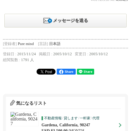
メッセージを送る
[登録者]
Pure mind
[言語]
日本語
登録日 :
2015/11/24
掲載日 :
2005/10/12
変更日 :
2005/10/12
総閲覧数 :
1791 人
Share
気になるリスト
不動産情報
/
貸します
/
一軒家
/
代理
Gardena, California, 90247
USD $3,500.00
/MONTH