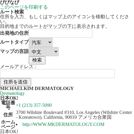
びびなび
このページを印刷する
ルート検索
住所を入力、もしくはマップ上のアイコンを移動してくださ
い。
目的地までのルートがマップの下に表示されます。
出発地の住所
ルートタイプ
マップの言語
メールアドレス :
50 km
Leaflet
| ©
OpenStreetMap
contributors
MICHAELKIM DERMATOLOGY
+
Dermatology
日本OK!
−
電話番
+1 (213) 357-5090
号
3700 Wilshire Boulevard #310, Los Angeles (Wilshire Center
住所
- Koreatown), California, 90010 アメリカ合衆国
ホーム
http://WWW.MKDERMATOLOGY.COM
ページ