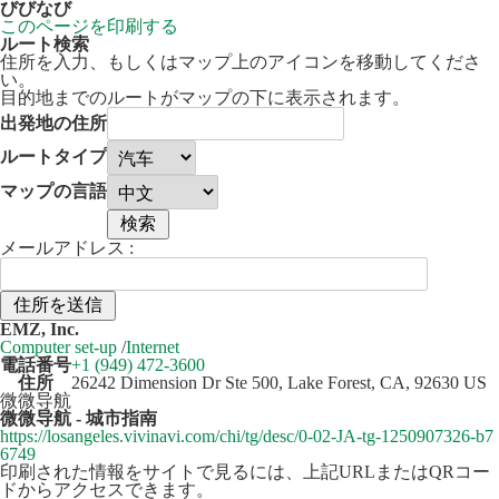
びびなび
このページを印刷する
ルート検索
住所を入力、もしくはマップ上のアイコンを移動してくださ
い。
目的地までのルートがマップの下に表示されます。
出発地の住所
ルートタイプ
マップの言語
メールアドレス :
50 km
Leaflet
| ©
OpenStreetMap
contributors
EMZ, Inc.
+
Computer set-up
/
Internet
電話番号
+1 (949) 472-3600
−
住所
26242 Dimension Dr Ste 500, Lake Forest, CA, 92630 US
微微导航
微微导航 - 城市指南
https://losangeles.vivinavi.com/chi/tg/desc/0-02-JA-tg-1250907326-b7
6749
印刷された情報をサイトで見るには、上記URLまたはQRコー
ドからアクセスできます。