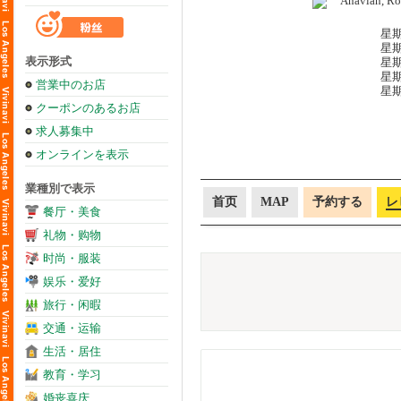
星期
星期
表示形式
星期
星期
営業中のお店
星期
クーポンのあるお店
求人募集中
オンラインを表示
業種別で表示
首页
MAP
予約する
レ
餐厅・美食
礼物・购物
时尚・服装
娱乐・爱好
旅行・闲暇
交通・运输
生活・居住
教育・学习
婚丧喜庆