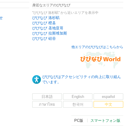
身近なエリアのびびなび
"びびなび 洛杉矶" から近いエリアを表示中
せ
びびなび 洛杉矶
びびなび 橙县
びびなび 圣地亚哥
びびなび 拉斯维加斯
びびなび 硅谷
他エリアのびびなびはこちらから
びびなびはアクセシビリティの向上に取り組ん
でいます。
日本語
English
español
ภาษาไทย
한국어
中文
PC版
スマートフォン版