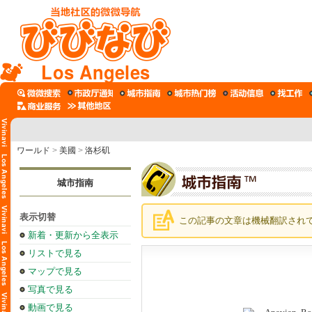
Los Angeles
ワールド
>
美國
>
洛杉矶
城市指南
表示切替
この記事の文章は機械翻訳され
新着・更新から全表示
リストで見る
マップで見る
写真で見る
動画で見る