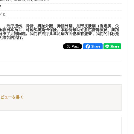
7
m/
），治疗扭伤、骨折、拇趾外翻、拇指外翻、足部皮肤病（香港脚、尖
全职日本员工，可购买奥斯卡保险。本诊所帮助许多芭蕾舞演员、舞蹈
解决了足部问题。我们在治疗儿童足病方面也享有盛誉，我们的目标是
无痛苦的治疗。
Share
st" のレビューを書く