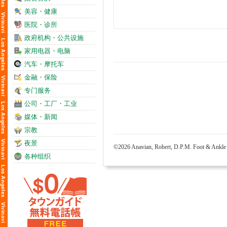
美容・健康
医院・诊所
政府机构・公共设施
家用电器・电脑
汽车・摩托车
金融・保险
专门服务
公司・工厂・工业
媒体・新闻
宗教
夜景
©2026 Anavian, Robert, D.P.M. Foot & Ankle 
各种组织