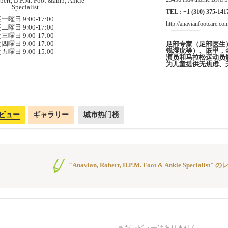
TEL :
+1 (310) 375-141
一曜日 9:00-17:00
http://anavianfootcare.co
二曜日 9:00-17:00
三曜日 9:00-17:00
四曜日 9:00-17:00
足部专家（足部医生
锐湿疣等）、嵌甲，
五曜日 9:00-15:00
演员和马拉松运动员
为儿童提供无焦虑、
ビュー
ギャラリー
城市热门榜
"Anavian, Robert, D.P.M. Foot & Ankle Speciali
まだレビューはありません。