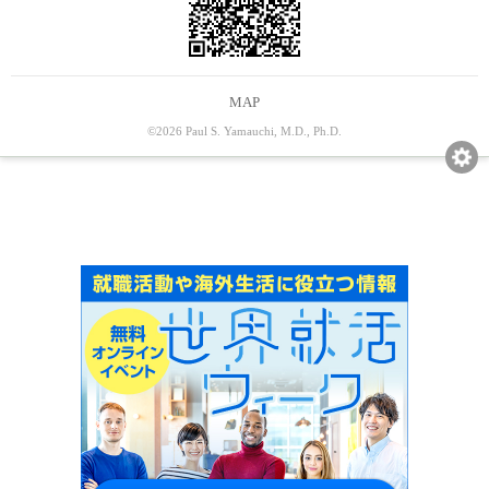
MAP
©2026 Paul S. Yamauchi, M.D., Ph.D.