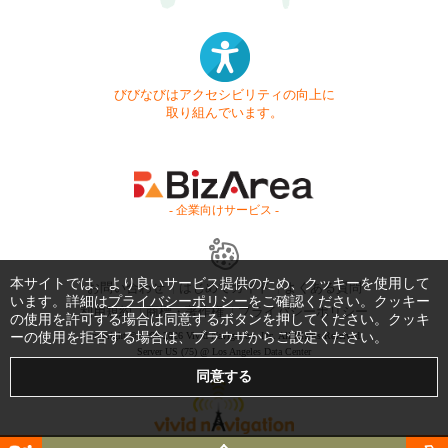
びびなびはアクセシビリティの向上に
取り組んでいます。
- 企業向けサービス -
本サイトでは、より良いサービス提供のため、クッキーを使用して
お問い合わせ
はじめてガイド
よくある質問
います。詳細は
プライバシーポリシー
をご確認ください。クッキー
利用規約
商標・著作権
プライバシーポリシー
の使用を許可する場合は同意するボタンを押してください。クッキ
ーの使用を拒否する場合は、ブラウザからご設定ください。
Copyright © 1999-2026 Vivid Navigation, Inc. All Rights Reserved.
Server US (75) @ Los Angeles Data Center