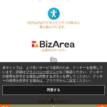
びびなびはアクセシビリティの向上に
取り組んでいます。
- 企業向けサービス -
本サイトでは、より良いサービス提供のため、クッキーを使用して
お問い合わせ
はじめてガイド
よくある質問
います。詳細は
プライバシーポリシー
をご確認ください。クッキー
利用規約
商標・著作権
プライバシーポリシー
の使用を許可する場合は同意するボタンを押してください。クッキ
ーの使用を拒否する場合は、ブラウザからご設定ください。
Copyright © 1999-2026 Vivid Navigation, Inc. All Rights Reserved.
Server US (42) @ Los Angeles Data Center