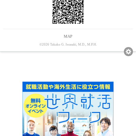
MAP
©2026 Takako G. Iwasaki, M.D., M.P.H.