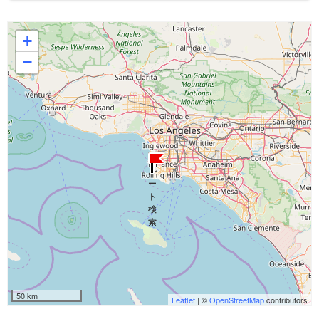
+
−
50 km
Leaflet
| ©
OpenStreetMap
contributors