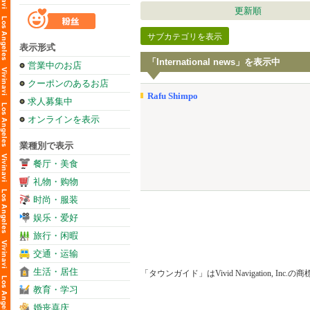
更新順
サブカテゴリを表示
表示形式
「International news」を表示中
営業中のお店
クーポンのあるお店
Rafu Shimpo
求人募集中
オンラインを表示
業種別で表示
餐厅・美食
礼物・购物
时尚・服装
娱乐・爱好
旅行・闲暇
交通・运输
生活・居住
「タウンガイド」はVivid Navigation, Inc.
教育・学习
婚丧喜庆