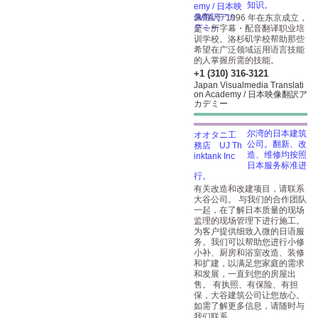
知识。
JVTA 于 1996 年在东京成立，
是一所字幕・配音翻译职业培
训学校。洛杉矶学校帮助那些
希望在广泛领域运用语言技能
的人掌握所需的技能。
+1 (310) 316-3121
Japan Visualmedia Translati
on Academy / 日本映像翻訳ア
カデミー
尔湾的日本建筑
公司。翻新、改
造、维修均按照
日本服务标准进
行。
有关改造和改建项目，请联系
大谷公司。 与我们的合作团队
一起，在了解日本质量的现场
监理的现场管理下进行施工。
为客户提供细致入微的日语服
务。我们可以帮助您进行小修
小补、厨房和浴室改造、装修
和扩建，以满足您家庭的需求
和发展，一直到您的房屋出
售。 有执照、有保险、有担
保，大谷建筑公司让您放心。
如需了解更多信息，请随时与
我们联系。