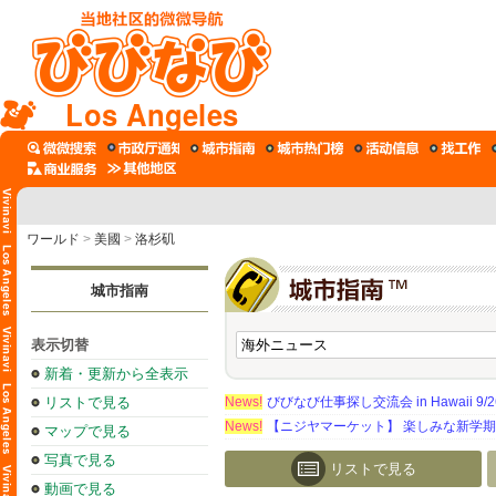
Los Angeles
ワールド
>
美國
>
洛杉矶
城市指南
表示切替
新着・更新から全表示
リストで見る
News!
びびなび仕事探し交流会 in Hawaii 9/26（
News!
【ニジヤマーケット】 楽しみな新学
マップで見る
写真で見る
リストで見る
動画で見る