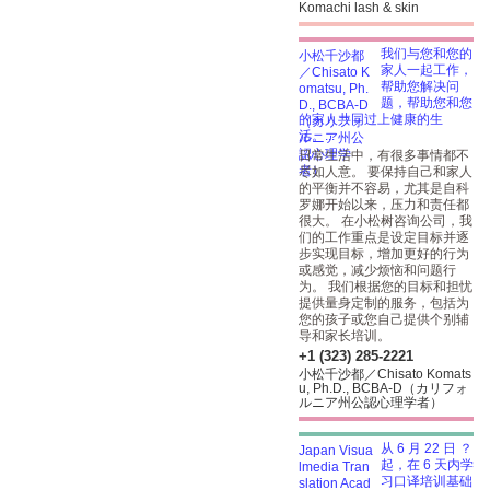
Komachi lash & skin
我们与您和您的
家人一起工作，
帮助您解决问
题，帮助您和您
的家人共同过上健康的生
活。...
日常生活中，有很多事情都不
尽如人意。 要保持自己和家人
的平衡并不容易，尤其是自科
罗娜开始以来，压力和责任都
很大。 在小松树咨询公司，我
们的工作重点是设定目标并逐
步实现目标，增加更好的行为
或感觉，减少烦恼和问题行
为。 我们根据您的目标和担忧
提供量身定制的服务，包括为
您的孩子或您自己提供个别辅
导和家长培训。
+1 (323) 285-2221
小松千沙都／Chisato Komats
u, Ph.D., BCBA-D（カリフォ
ルニア州公認心理学者）
从 6 月 22 日 ？
起，在 6 天内学
习口译培训基础