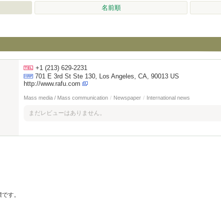
名前順
+1 (213) 629-2231
701 E 3rd St Ste 130, Los Angeles, CA, 90013 US
http://www.rafu.com
Mass media / Mass communication
/
Newspaper
/
International news
まだレビューはありません。
の商標です。