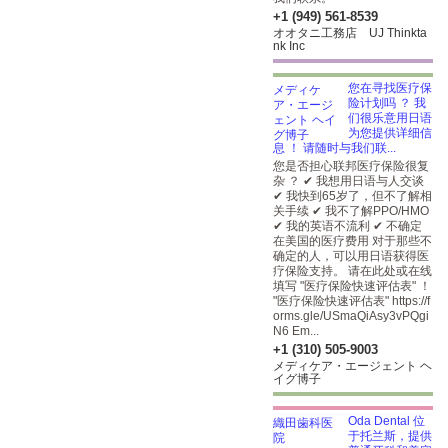
+1 (949) 561-8539
オオタニ工務店 UJ Thinkta
nk Inc
您在寻找医疗保
险计划吗 ？ 我
们很乐意用日语
为您提供详细信
息 ！ 请随时与我们联...
您是否担心联邦医疗保险很复
杂 ？ ✔ 我想用日语与人交谈
✔ 我快到65岁了，但不了解相
关手续 ✔ 我不了解PPO/HMO
✔ 我的英语不流利 ✔ 不确定
在美国的医疗费用 对于那些不
确定的人，可以用日语获得医
疗保险支持。 请在此处或在线
填写 "医疗保险快速评估表" ！
"医疗保险快速评估表"
https://f
orms.gle/USmaQiAsy3vPQgi
N6
Em...
+1 (310) 505-9003
メディケア・エージェント ヘ
イグ博子
Oda Dental 位
于托兰斯，提供