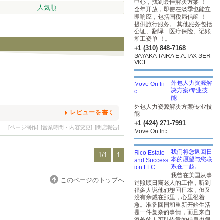
中心，找到最佳解决方案 ！
人気順
全年开放，即使在淡季也能立
即响应，包括国税局信函 ！
提供旅行服务。 其他服务包括
公证、翻译、医疗保险、记账
和工资单 ！。
+1 (310) 848-7168
SAYAKA TAIRA E.A.TAX SER
VICE
外包人力资源解
决方案/专业技
能
外包人力资源解决方案/专业技
レビューを書く
能
+1 (424) 271-7991
[ページ制作]
[営業時間・内容変更]
[閉店報告]
Move On Inc.
我们将您返回日
1/1
1
本的愿望与您联
系在一起。
我曾在美国从事
このページのトップへ
过照顾日裔老人的工作，听到
很多人说他们想回日本，但又
没有亲戚在那里，心里很着
急。准备回国和重新开始生活
是一件复杂的事情，而且来自
海外的人可以依靠的信息也很