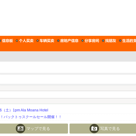
土）1pm Ala Moana Hotel
期！バックトゥスクールセール開催！！
マップで見る
写真で見る