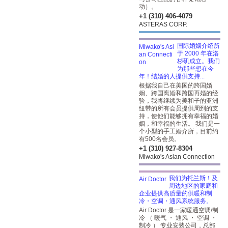
动）。
+1 (310) 406-4079
ASTERAS CORP.
国际婚姻介绍所
于 2000 年在洛
杉矶成立。我们
为那些想在今
年！结婚的人提供支持...
根据我自己在美国的跨国婚
姻、跨国离婚和跨国再婚的经
验，我将继续为美和子的亚洲
纽带的所有会员提供周到的支
持，使他们能够拥有幸福的婚
姻，和幸福的生活。 我们是一
个小型的手工婚介所，目前约
有500名会员。
+1 (310) 927-8304
Miwako's Asian Connection
我们为托兰斯！及
周边地区的家庭和
企业提供高质量的供暖和制
冷・空调・通风系统服务。
Air Doctor 是一家暖通空调/制
冷 （ 暖气 ・ 通风 ・ 空调 ・
制冷 ） 专业安装公司，总部