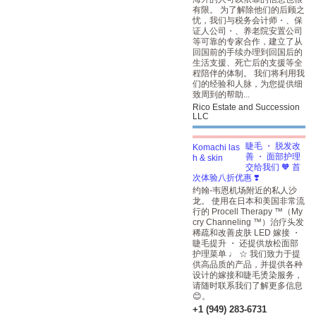
有限。 为了解除他们的后顾之
忧，我们与税务会计师・、保
证人公司・、养老院安置公司
等可靠的专家合作，建立了从
回国前的手续办理到回国后的
生活支援、死亡后的支援等全
程陪伴的体制。 我们将利用我
们的经验和人脉，为您提供细
致周到的帮助...
Rico Estate and Succession
LLC
睫毛 ・ 脱发改
善 ・ 面部护理
交给我们 🧡 首
次体验八折优惠 ❣️
约翰-韦恩机场附近的私人沙
龙。 使用在日本和美国非常流
行的 Procell Therapy ™（My
cry Channeling ™）治疗头发
稀疏和改善皮肤 LED 嫁接 ・
睫毛提升 ・ 还提供放松面部
护理菜单 ♩ ☆ 我们致力于提
供高品质的产品，并提供各种
设计的嫁接和睫毛烫染服务，
请随时联系我们了解更多信息
😊。
+1 (949) 283-6731