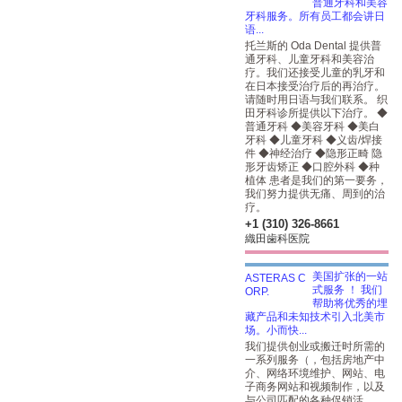
普通牙科和美容
牙科服务。所有员工都会讲日
语...
托兰斯的 Oda Dental 提供普
通牙科、儿童牙科和美容治
疗。我们还接受儿童的乳牙和
在日本接受治疗后的再治疗。
请随时用日语与我们联系。 织
田牙科诊所提供以下治疗。 ◆
普通牙科 ◆美容牙科 ◆美白
牙科 ◆儿童牙科 ◆义齿/焊接
件 ◆神经治疗 ◆隐形正畸 隐
形牙齿矫正 ◆口腔外科 ◆种
植体 患者是我们的第一要务，
我们努力提供无痛、周到的治
疗。
+1 (310) 326-8661
織田歯科医院
美国扩张的一站
式服务 ！ 我们
帮助将优秀的埋
藏产品和未知技术引入北美市
场。小而快...
我们提供创业或搬迁时所需的
一系列服务（，包括房地产中
介、网络环境维护、网站、电
子商务网站和视频制作，以及
与公司匹配的各种促销活