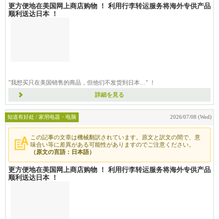
更方便地在美国网上商店购物 ！ 利用行李转运服务将海外专供产品
顺利送达日本 ！
"我想买只在美国销售的商品，但他们不发货到日本…" ！
通过我们的包裹转运服务，您可以
詳細を見る
知道有好处 / 家用电器・电脑
2026/07/08 (Wed)
この記事の文章は機械翻訳されています。原文と訳文の間で、意
味合い等に差異がある可能性がありますのでご注意ください。
（原文の言語：日本語）
更方便地在美国网上商店购物 ！ 利用行李转运服务将海外专供产品
顺利送达日本 ！