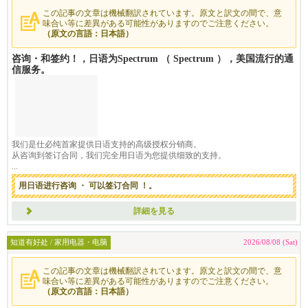
この記事の文章は機械翻訳されています。原文と訳文の間で、意
味合い等に差異がある可能性がありますのでご注意ください。
（原文の言語：日本語）
咨询・和签约！，日语为Spectrum （ Spectrum ），美国流行的通
信服务。
我们是仕必纯首家提供日语支持的高级授权分销商。
从咨询到签订合同，我们完全用日语为您提供细致的支持。
...
用日语进行咨询 ・ 可以签订合同 ！。
詳細を見る
知道有好处 / 家用电器・电脑
2026/08/08 (Sat)
この記事の文章は機械翻訳されています。原文と訳文の間で、意
味合い等に差異がある可能性がありますのでご注意ください。
（原文の言語：日本語）