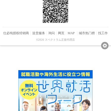
仕必纯授权经销商
送货服务
询问
网页
MAP
城市热门榜
找工作
©2026 スペクトラム正規代理店