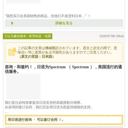
"我想买只在美国销售的商品，但他们不发货到日本…" ！
通过我们的包裹转运服务，您可以
詳細を見る
引以为豪的服务 / 家用电器・电脑
2026/07/08 (Wed)
この記事の文章は機械翻訳されています。原文と訳文の間で、意
味合い等に差異がある可能性がありますのでご注意ください。
（原文の言語：日本語）
咨询・和签约！，日语为Spectrum （ Spectrum ），美国流行的通
信服务。
我们是仕必纯首家提供日语支持的高级授权分销商。
从咨询到签订合同，我们完全用日语为您提供细致的支持。
...
用日语进行咨询 ・ 可以签订合同 ！。