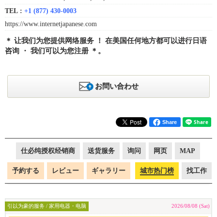
TEL :
+1 (877) 430-0003
https://www.internetjapanese.com
＊ 让我们为您提供网络服务 ！ 在美国任何地方都可以进行日语
咨询 ・ 我们可以为您注册 ＊。
お問い合わせ
Share
仕必纯授权经销商
送货服务
询问
网页
MAP
予約する
レビュー
ギャラリー
城市热门榜
找工作
引以为豪的服务 / 家用电器・电脑
2026/08/08 (Sat)