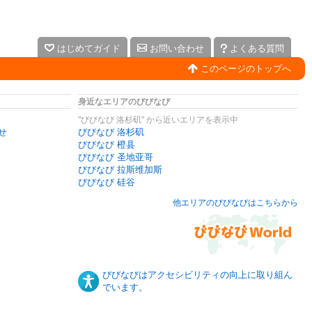
はじめてガイド
お問い合わせ
よくある質問
このページのトップへ
身近なエリアのびびなび
"びびなび 洛杉矶" から近いエリアを表示中
せ
びびなび 洛杉矶
びびなび 橙县
びびなび 圣地亚哥
びびなび 拉斯维加斯
びびなび 硅谷
他エリアのびびなびはこちらから
びびなびはアクセシビリティの向上に取り組ん
でいます。