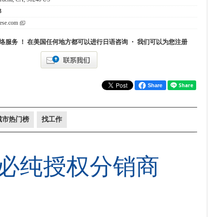
3
nese.com
络服务 ！ 在美国任何地方都可以进行日语咨询 ・ 我们可以为您注册
Share
城市热门榜
找工作
必纯授权分销商