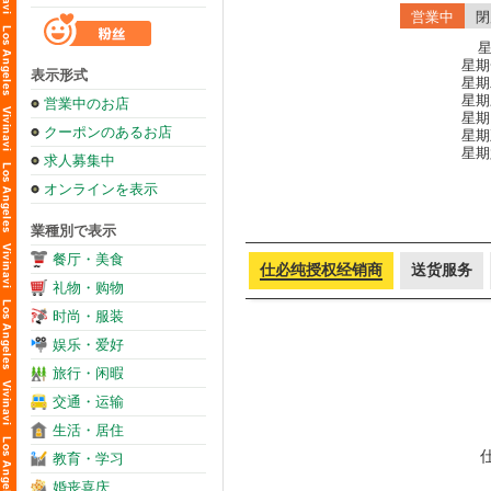
営業中
閉
星
星期一
表示形式
星期二
星期三
営業中のお店
星期四
クーポンのあるお店
星期五
星期六
求人募集中
オンラインを表示
業種別で表示
餐厅・美食
仕必纯授权经销商
送货服务
礼物・购物
时尚・服装
娱乐・爱好
旅行・闲暇
交通・运输
生活・居住
教育・学习
婚丧喜庆