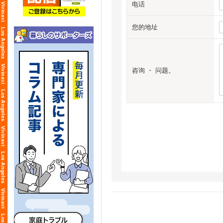
电话
您的地址
咨询 ・ 问题。