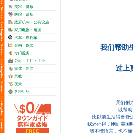
美容・健康
医院・诊所
政府机构・公共设施
家用电器・电脑
汽车・摩托车
金融・保险
我们帮助
专门服务
公司・工厂・工业
过上更
媒体・新闻
宗教
夜景
各种组织
我们创
以帮助
比以前生活得更舒
我还记得，刚到美国
我不懂语言，也不懂