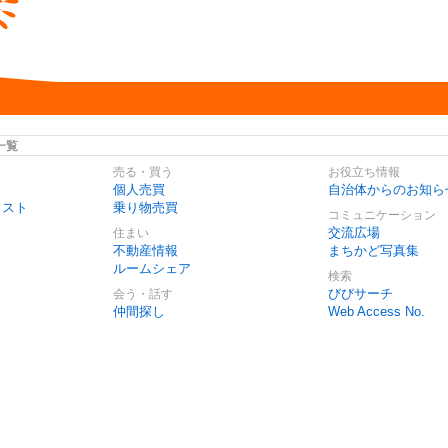
一覧
売る・買う
お役立ち情報
個人売買
自治体からのお知ら
リスト
乗り物売買
コミュニケーション
交流広場
住まい
不動産情報
まちかど写真集
ルームシェア
検索
びびサーチ
会う・話す
仲間探し
Web Access No.