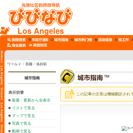
Los Angeles
ワールド
>
美國
>
洛杉矶
城市指南
表示切替
この記事の文章は機械翻訳され
新着・更新から全表示
リストで見る
マップで見る
写真で見る
動画で見る