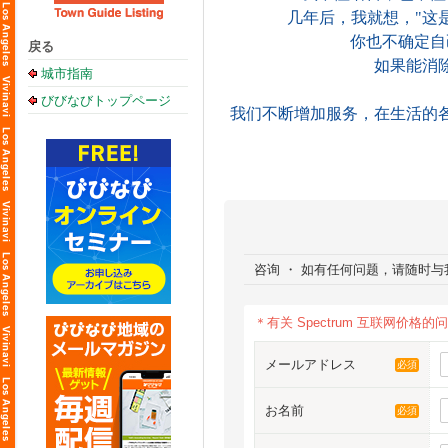
几年后，我就想，"这
你也不确定自
戻る
如果能消
城市指南
びびなびトップページ
我们不断增加服务，在生活的
咨询 ・ 如有任何问题，请随时与
＊有关 Spectrum 互联网
メールアドレス
必須
お名前
必須