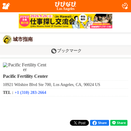
Los Angeles
城市指南
ブックマーク
Pacific Fertility Center
10921 Wilshire Blvd Ste 700, Los Angeles, CA, 90024 US
TEL :
+1 (310) 283-2664
Share