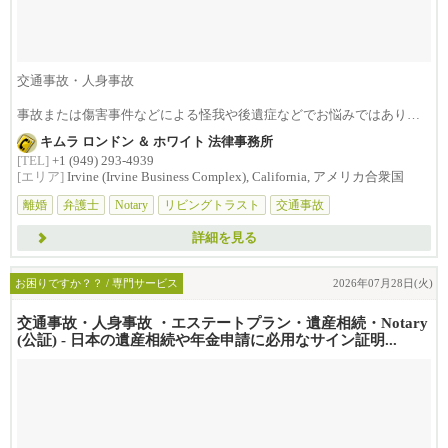
交通事故・人身事故
事故または傷害事件などによる怪我や後遺症などでお悩みではありま
せんか？損害賠償は治療費...
キムラ ロンドン ＆ ホワイト 法律事務所
[TEL]
+1 (949) 293-4939
[エリア]
Irvine (Irvine Business Complex), California, アメリカ合衆国
離婚
弁護士
Notary
リビングトラスト
交通事故
詳細を見る
お困りですか？？ / 専門サービス
2026年07月28日(火)
交通事故・人身事故 ・エステートプラン・遺産相続・Notary
(公証) - 日本の遺産相続や年金申請に必用なサイン証明...