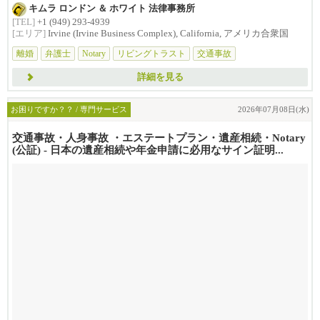
せんか？損害賠償は治療費...
キムラ ロンドン ＆ ホワイト 法律事務所
[TEL]
+1 (949) 293-4939
[エリア]
Irvine (Irvine Business Complex), California, アメリカ合衆国
離婚
弁護士
Notary
リビングトラスト
交通事故
詳細を見る
お困りですか？？ / 専門サービス
2026年07月08日(水)
交通事故・人身事故 ・エステートプラン・遺産相続・Notary
(公証) - 日本の遺産相続や年金申請に必用なサイン証明...