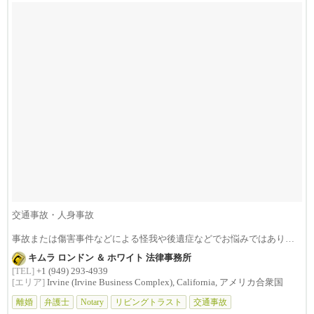
交通事故・人身事故
事故または傷害事件などによる怪我や後遺症などでお悩みではありま
せんか？損害賠償は治療費...
キムラ ロンドン ＆ ホワイト 法律事務所
[TEL]
+1 (949) 293-4939
[エリア]
Irvine (Irvine Business Complex), California, アメリカ合衆国
離婚
弁護士
Notary
リビングトラスト
交通事故