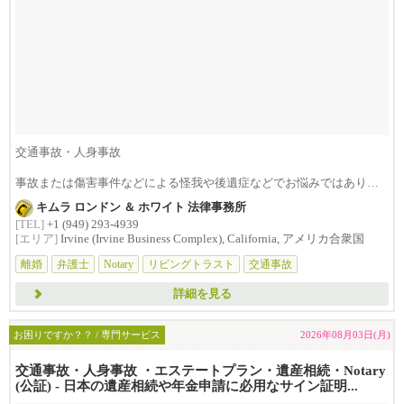
交通事故・人身事故
事故または傷害事件などによる怪我や後遺症などでお悩みではありま
せんか？損害賠償は治療費...
キムラ ロンドン ＆ ホワイト 法律事務所
[TEL]
+1 (949) 293-4939
[エリア]
Irvine (Irvine Business Complex), California, アメリカ合衆国
離婚
弁護士
Notary
リビングトラスト
交通事故
詳細を見る
お困りですか？？ / 専門サービス
2026年08月03日(月)
交通事故・人身事故 ・エステートプラン・遺産相続・Notary
(公証) - 日本の遺産相続や年金申請に必用なサイン証明...