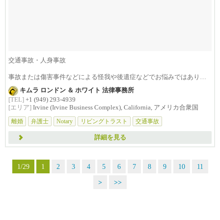
交通事故・人身事故
事故または傷害事件などによる怪我や後遺症などでお悩みではありま
せんか？損害賠償は治療費...
キムラ ロンドン ＆ ホワイト 法律事務所
[TEL]
+1 (949) 293-4939
[エリア]
Irvine (Irvine Business Complex), California, アメリカ合衆国
離婚
弁護士
Notary
リビングトラスト
交通事故
詳細を見る
1/29
1
2
3
4
5
6
7
8
9
10
11
>
>>