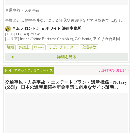
交通事故・人身事故
事故または傷害事件などによる怪我や後遺症などでお悩みではありま
せんか？損害賠償は治療費...
キムラ ロンドン ＆ ホワイト 法律事務所
[TEL]
+1 (949) 293-4939
[エリア]
Irvine (Irvine Business Complex), California, アメリカ合衆国
離婚
弁護士
Notary
リビングトラスト
交通事故
詳細を見る
お困りですか？？ / 専門サービス
2026年07月31日(金)
交通事故・人身事故 ・エステートプラン・遺産相続・Notary
(公証) - 日本の遺産相続や年金申請に必用なサイン証明...