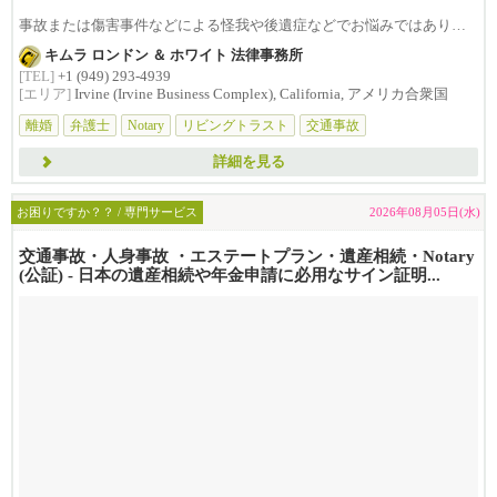
事故または傷害事件などによる怪我や後遺症などでお悩みではありま
せんか？損害賠償は治療費...
キムラ ロンドン ＆ ホワイト 法律事務所
[TEL]
+1 (949) 293-4939
[エリア]
Irvine (Irvine Business Complex), California, アメリカ合衆国
離婚
弁護士
Notary
リビングトラスト
交通事故
詳細を見る
お困りですか？？ / 専門サービス
2026年08月05日(水)
交通事故・人身事故 ・エステートプラン・遺産相続・Notary
(公証) - 日本の遺産相続や年金申請に必用なサイン証明...