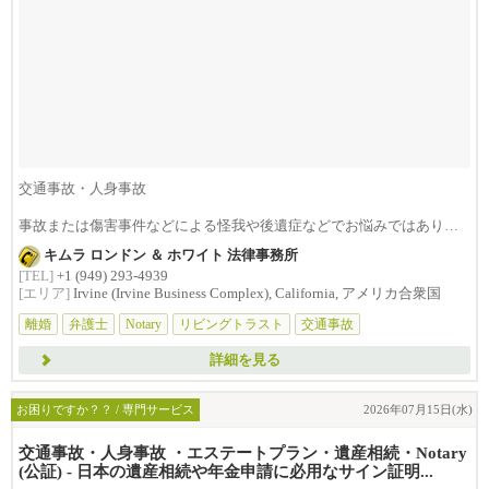
交通事故・人身事故
事故または傷害事件などによる怪我や後遺症などでお悩みではありま
せんか？損害賠償は治療費...
キムラ ロンドン ＆ ホワイト 法律事務所
[TEL]
+1 (949) 293-4939
[エリア]
Irvine (Irvine Business Complex), California, アメリカ合衆国
離婚
弁護士
Notary
リビングトラスト
交通事故
詳細を見る
お困りですか？？ / 専門サービス
2026年07月15日(水)
交通事故・人身事故 ・エステートプラン・遺産相続・Notary
(公証) - 日本の遺産相続や年金申請に必用なサイン証明...