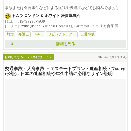
事故または傷害事件などによる怪我や後遺症などでお悩みではありま
せんか？損害賠償は治療費...
キムラ ロンドン ＆ ホワイト 法律事務所
[TEL]
+1 (949) 293-4939
[エリア]
Irvine (Irvine Business Complex), California, アメリカ合衆国
離婚
弁護士
Notary
リビングトラスト
交通事故
詳細を見る
お困りですか？？ / 専門サービス
2026年07月17日(金)
交通事故・人身事故 ・エステートプラン・遺産相続・Notary
(公証) - 日本の遺産相続や年金申請に必用なサイン証明...