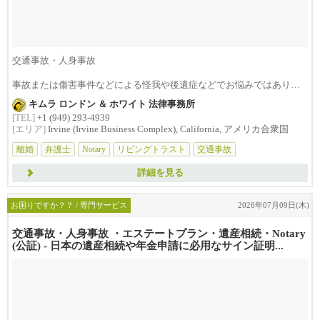
交通事故・人身事故
事故または傷害事件などによる怪我や後遺症などでお悩みではありま
せんか？損害賠償は治療費...
キムラ ロンドン ＆ ホワイト 法律事務所
[TEL]
+1 (949) 293-4939
[エリア]
Irvine (Irvine Business Complex), California, アメリカ合衆国
離婚
弁護士
Notary
リビングトラスト
交通事故
詳細を見る
お困りですか？？ / 専門サービス
2026年07月09日(木)
交通事故・人身事故 ・エステートプラン・遺産相続・Notary
(公証) - 日本の遺産相続や年金申請に必用なサイン証明...