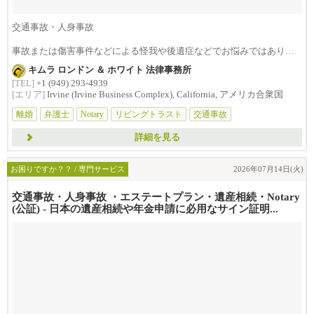
交通事故・人身事故
事故または傷害事件などによる怪我や後遺症などでお悩みではありま
せんか？損害賠償は治療費...
キムラ ロンドン ＆ ホワイト 法律事務所
[TEL]
+1 (949) 293-4939
[エリア]
Irvine (Irvine Business Complex), California, アメリカ合衆国
離婚
弁護士
Notary
リビングトラスト
交通事故
詳細を見る
お困りですか？？ / 専門サービス
2026年07月14日(火)
交通事故・人身事故 ・エステートプラン・遺産相続・Notary
(公証) - 日本の遺産相続や年金申請に必用なサイン証明...