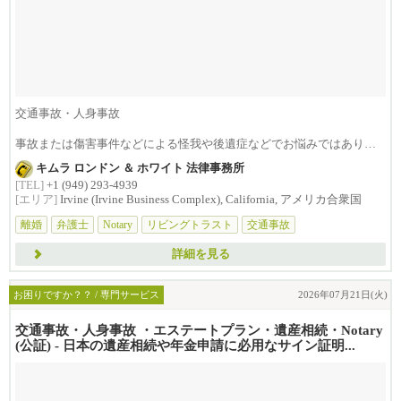
交通事故・人身事故
事故または傷害事件などによる怪我や後遺症などでお悩みではありま
せんか？損害賠償は治療費...
キムラ ロンドン ＆ ホワイト 法律事務所
[TEL]
+1 (949) 293-4939
[エリア]
Irvine (Irvine Business Complex), California, アメリカ合衆国
離婚
弁護士
Notary
リビングトラスト
交通事故
詳細を見る
お困りですか？？ / 専門サービス
2026年07月21日(火)
交通事故・人身事故 ・エステートプラン・遺産相続・Notary
(公証) - 日本の遺産相続や年金申請に必用なサイン証明...