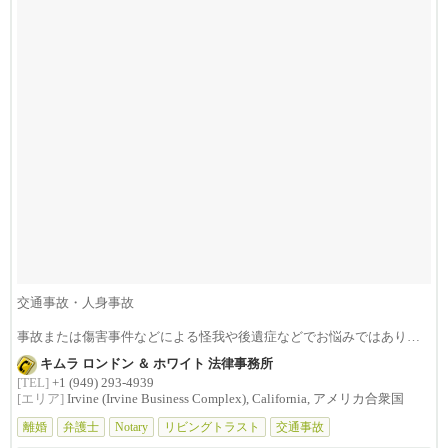
交通事故・人身事故
事故または傷害事件などによる怪我や後遺症などでお悩みではありま
せんか？損害賠償は治療費...
キムラ ロンドン ＆ ホワイト 法律事務所
[TEL]
+1 (949) 293-4939
[エリア]
Irvine (Irvine Business Complex), California, アメリカ合衆国
離婚
弁護士
Notary
リビングトラスト
交通事故