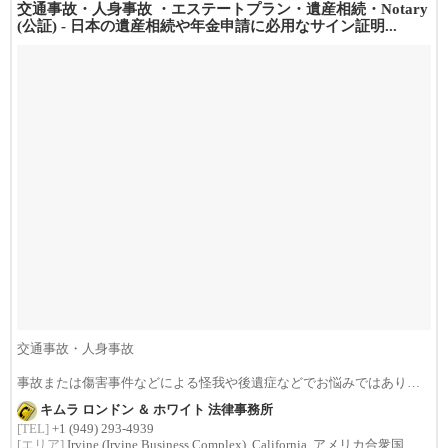
交通事故・人身事故 ・エステートプラン・遺産相続・Notary
(公証) - 日本の遺産相続や年金申請に必用なサイン証明...
交通事故・人身事故
事故または傷害事件などによる怪我や後遺症などでお悩みではありま
せんか？損害賠償は治療費...
キムラ ロンドン ＆ ホワイト 法律事務所
[TEL]
+1 (949) 293-4939
[エリア]
Irvine (Irvine Business Complex), California, アメリカ合衆国