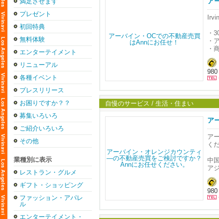
ア
満足させます
介
将
プレゼント
Ir
ま
初回特典
日
・
無料体験
・
◆ T
・
大
エンターテイメント
・
・
リニューアル
・元
980
ア
・
各種イベント
「
━━━
プレスリリース
Ann
■ 
お困りですか？？
・
自慢のサービス / 生活・住まい
━━━
・
募集いろいろ
・
ア
8/2
・
ご紹介いろいろ
さ
8/3
アー
その他
ア
━━━
く
引
■ 
ご
業種別に表示
━━━
中
8/2
ア
レストラン・グルメ
Son
190
ア
ギフト・ショッピング
980
「
ファッション・アパレ
8/3
ル
Hil
商
134
エンターテイメント・