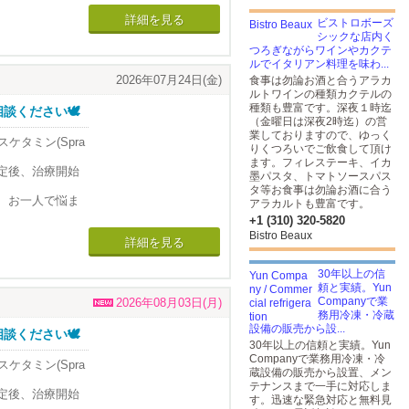
お問い合わせく
詳細を見る
ビストロボーズ
りません。 その
多様な精神神経疾
シックな店内く
つろぎながらワインやカクテ
ルでイタリアン料理を味わ...
スした状態でお
2026年07月24日(金)
食事は勿論お酒と合うアラカ
強迫性障害）>
ルトワインの種類カクテルの
を卒業後に渡
種類も豊富です。深夜１時迄
ください🕊️
て約30 年の経
（金曜日は深夜2時迄）の営
業しておりますので、ゆっく
スケタミン(Spra
りくつろいでご飲食して頂け
を用いて脳を治療
ます。フィレステーキ、イカ
、的確な診断と適切な
る安全な治療法で
定後、治療開始
墨パスタ、トマトソースパス
の患者の診療に
部位をピンポイ
タ等お食事は勿論お酒に合う
とされていま
、お一人で悩ま
アラカルトも豊富です。
とされていま
+1 (310) 320-5820
に加えて
みられなかった
お問い合わせく
Bistro Beaux
詳細を見る
りません。 その
多様な精神神経疾
状態を観察しま
す。
30年以上の信
頼と実績。Yun
スした状態でお
Companyで業
クスした状態で
2026年08月03日(月)
強迫性障害）>
務用冷凍・冷蔵
を卒業後に渡
設備の販売から設...
ください🕊️
て約30 年の経
30年以上の信頼と実績。Yun
Companyで業務用冷凍・冷
スケタミン(Spra
蔵設備の販売から設置、メン
なっている状態
を用いて脳を治療
、的確な診断と適切な
テナンスまで一手に対応しま
る安全な治療法で
定後、治療開始
す。迅速な緊急対応と無料見
の患者の診療に