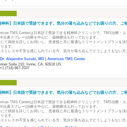
国精神神経科学会認定専門医
┈┈┈┈┈ ୨୧ ┈┈┈┈┈┈┈┈
国小児精神科学会認定専門医
lomate of the American Board of Psychiatry and Neurology
 : (714)867-7037(8:30AM-4:15PM)
il : info@americastms.com
ルゼンチン生まれの日系三世で、アルゼンチンのブエノスアイレス大学医学部
サイト : www.americastms.com
精神科】日本語で受診できます。気分の落ち込みなどでお困りの方、ご相談
日本に数年滞在後、アメリカに渡りUCLAとUSCでの研修を経て精神科医とし
積み、2009年にAmericas TMS Centerを開院。
┈┈┈┈┈ ୨୧ ┈┈┈┈┈┈┈┈
ericas TMS Centerは日本語で受診できる精神科クリニックで、TMS治療・エ
to®点鼻スプレー)治療を中心に、薬物療法も行っております。
はカリフォルニア大学アーバイン校(UCI) 医学部 Assistant Professorで
院長・精神科医🥼
診にて病状を詳しくお伺いし、患者様と共に最適なトリートメントプランを決
療方針を基に、英語・日本語・スペイン語で大人から子どもまで幅広い年齢層
木アレハンドラ先生の紹介
なります。
たっています。
いストレスや不安を感じられている方、気分が落ち込んでどうしようもない方
ricas TMS Center院長
に、まずは当院にご相談ください。
国精神神経学会および米国小児精神神経学会の認定専門医で、従来の薬剤治療
木アレハンドラ医師
Dr. Alejandra Suzuki, MD | Americas TMS Center
フィスには日本語を話すスタッフも在籍しておりますので、お気軽に日本語で
治療(Transcranial Magnetic Stimulation/経頭蓋磁気刺激治療）及び
jandra R. Suzuki, M.D., FAPA
nner Suite 210, Irvine, CA, 92618 US
さいませ。
ケタミン(Spravato®点鼻スプレー)治療を用いた、新しい心のケアと治療を
+1 (714) 867-7037
に対して行っています。
国精神神経科学会認定専門医
┈┈┈┈┈ ୨୧ ┈┈┈┈┈┈┈┈
国小児精神科学会認定専門医
年少者：ADHD（注意欠如・多動性障害）・自閉症・うつ・不安症>
lomate of the American Board of Psychiatry and Neurology
 : (714)867-7037(8:30AM-4:15PM)
成人：うつ・不安症・PTSD（心的外傷後ストレス障害）・躁うつ病・OCD（
il : info@americastms.com
ルゼンチン生まれの日系三世で、アルゼンチンのブエノスアイレス大学医学部
サイト : www.americastms.com
精神科】日本語で受診できます。気分の落ち込みなどでお困りの方、ご相談
日本に数年滞在後、アメリカに渡りUCLAとUSCでの研修を経て精神科医とし
 TMS治療とは？ 🧠
積み、2009年にAmericas TMS Centerを開院。
┈┈┈┈┈ ୨୧ ┈┈┈┈┈┈┈┈
ericas TMS Centerは日本語で受診できる精神科クリニックで、TMS治療・エ
to®点鼻スプレー)治療を中心に、薬物療法も行っております。
MS治療(経頭蓋磁気刺激治療)は、専用のコイルを頭部に当て、磁気による刺激
はカリフォルニア大学アーバイン校(UCI) 医学部 Assistant Professorで
院長・精神科医🥼
診にて病状を詳しくお伺いし、患者様と共に最適なトリートメントプランを決
る方法です。
療方針を基に、英語・日本語・スペイン語で大人から子どもまで幅広い年齢層
木アレハンドラ先生の紹介
なります。
イルに電流を流すことで磁場を発生させ、その磁場の変化により、脳の特定の
たっています。
いストレスや不安を感じられている方、気分が落ち込んでどうしようもない方
トで刺激することが可能になります。
ricas TMS Center院長
に、まずは当院にご相談ください。
的とする部位のみを刺激するため周囲への影響はなく、副作用も非常に少ない
国精神神経学会および米国小児精神神経学会の認定専門医で、従来の薬剤治療