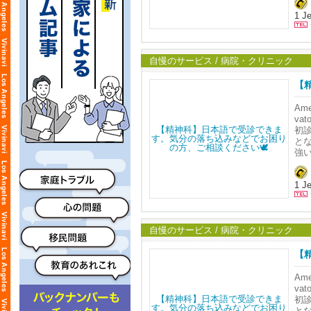
鈴
オ
す
TMS
Ale
1 Je
だ
従
エス
た
患
米
┈┈┈
米
施
<
Dip
TEL
自慢のサービス / 病院・クリニック
寛
< 
Ema
ア
Web
【
🛋
日。
Sp
🧠
験を
┈┈┈
Am
当
va
T
現在
🥼
Sp
初
す
治
鈴
す
と
コ
当
点
強
ン
Ame
す
ず
目
米
鈴
従
オ
す
TMS
Ale
1 Je
方
だ
従
エス
治
た
患
米
す
┈┈┈
米
施
<
Dip
施
TEL
自慢のサービス / 病院・クリニック
寛
< 
お
Ema
ア
Web
【
🛋
日。
🍃
Sp
🧠
験を
┈┈┈
Am
う
当
va
T
現在
で
🥼
Sp
初
す
治
決
鈴
す
と