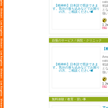
う
当
va
T
オ
現在
で
🥼
Sp
初
す
だ
治
決
鈴
す
と
コ
当
点
強
ン
┈┈┈
う
Ame
す
ず
目
米
て
鈴
従
オ
す
☎
TMS
体
Ale
1 Je
方
だ
従
TEL
エス
き
治
た
Ema
患
米
す
┈┈┈
最
米
施
┈┈┈
<
分
Dip
施
TEL
自慢のサービス / 病院・クリニック
寛
< 
や
お
Ema
す
ア
Web
【
🛋
日。
🍃
Sp
🧠
強
験を
┈┈┈
Am
ず
う
当
va
T
オ
現在
で
🥼
Sp
初
す
だ
治
決
鈴
す
と
コ
当
点
強
ン
┈┈┈
う
Ame
す
ず
目
米
て
鈴
従
オ
す
☎
TMS
体
Ale
1 Je
方
だ
従
TEL
エス
き
治
た
Ema
患
米
す
┈┈┈
最
米
施
┈┈┈
<
分
Dip
施
TEL
無料体験 / 教育・習い事
寛
< 
や
お
Ema
す
ア
Web
ア
🛋