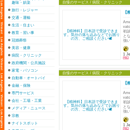
お
自慢のサービス / 病院・クリニック
趣味・娯楽
※ 
旅行・レジャー
お電話
【
━━━
Ema
交通・運輸
■ 
[
Am
生活・住まい
━━━
va
初
教育・習い事
71
と
www
冠婚葬祭
強
ず
美容・健康
お
オ
1 Je
だ
病院・クリニック
政府機関・公共施設
┈┈┈
家電・パソコン
TEL
自慢のサービス / 病院・クリニック
Ema
自動車・オートバイ
Web
【
金融・保険
┈┈┈
Am
専門サービス
va
会社・工場・工業
🥼
初
鈴
と
メディア・ニュース
強
Ame
宗教
ず
鈴
オ
ナイトスポット
Ale
1 Je
だ