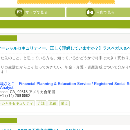
マップで見る
写真で見る
ソーシャルセキュリティー、正しく理解していますか？】ラスベガス＆
にて リタイヤメント無料セミナー開催！
まだ先のこと」と思っている方も、知っているかどうかで将来は大きく変わり
メリカ生活だからこそ知っておきたい、年金・介護・資産形成について分かり
ます！
━━━━━━━━━━━━
堤さとこ Financial Planning & Education Service / Registered Social Se
セミナー内容
Analyst
━━━━━━━━━━━━
rance, CA, 92618 アメリカ合衆国
+1 (714) 269-8892
opic 1：10am ～
ーシャルセキュリティ
介護
老後
備え
ーシャルセキュリティーの基本と仕組み
婦間、独身の場合の最適な受給タイミング、
婚した場合はどうなるの？日本に帰国する場合の注意点など、
本の年金にも触れながら、わかりやすく解説
opic 2：11:15am～