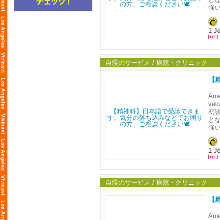
コ
当
点
強
ン
う
Ame
す
ず
目
米
て
鈴
従
オ
す
TMS
体
Ale
1 Je
方
だ
従
エス
き
治
た
患
米
す
┈┈┈
最
米
施
<
分
Dip
施
TEL
自慢のサービス / 病院・クリニック
寛
< 
や
お
Ema
す
ア
Web
【
🛋
日。
🍃
Sp
🧠
強
験を
┈┈┈
Am
ず
う
当
va
T
オ
現在
で
🥼
Sp
初
す
だ
治
決
鈴
す
と
コ
当
点
強
ン
┈┈┈
う
Ame
す
ず
目
米
て
鈴
従
オ
す
☎
TMS
体
Ale
1 Je
方
だ
従
TEL
エス
き
治
た
Ema
患
米
す
┈┈┈
最
米
施
┈┈┈
<
分
Dip
施
TEL
自慢のサービス / 病院・クリニック
寛
< 
や
お
Ema
す
ア
Web
【
🛋
日。
🍃
Sp
🧠
強
験を
┈┈┈
Am
ず