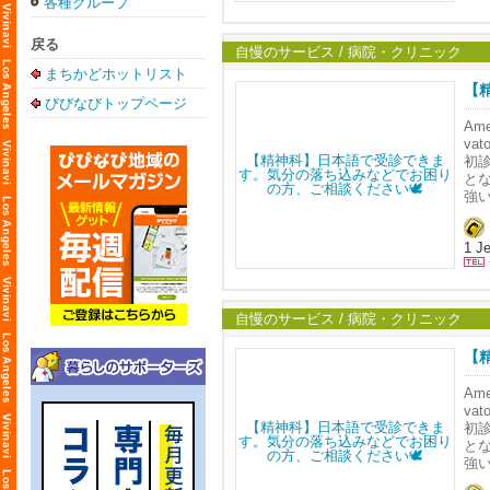
各種グループ
米
┈┈┈
米
戻る
Dip
TEL
自慢のサービス / 病院・クリニック
Ema
まちかどホットリスト
ア
Web
【
日。
びびなびトップページ
験を
┈┈┈
Am
va
現在
🥼
初
治
鈴
と
当
強
Ame
ず
米
鈴
オ
TMS
Ale
1 Je
だ
エス
患
米
┈┈┈
米
<
Dip
TEL
自慢のサービス / 病院・クリニック
< 
Ema
ア
Web
【
日。
🧠
験を
┈┈┈
Am
va
T
現在
🥼
初
す
治
鈴
と
コ
当
強
ン
Ame
ず
目
米