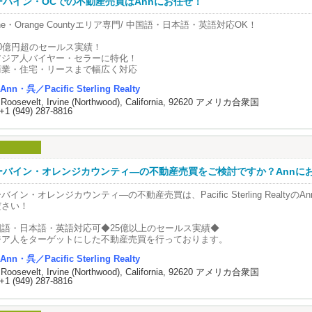
ーバイン・OCでの不動産売買はAnnにお任せ！
護の現状と介護保険
来の介護費用の準備を始めるタイミングや必要額、
vine・Orange Countyエリア専門/ 中国語・日本語・英語対応OK！
た、老後の居住地が未確定な場合の留意点、
本でも使えるアメリカの介護保険の活用方法等をご説明
30億円超のセールス実績！
アジア人バイヤー・セラーに特化！
opic 3：12:30pm ～
商業・住宅・リースまで幅広く対応
人も子供もドルで賢く資産形成
高学区・投資向け物件も多数
在米の今だからこそ、大人でも子供でも活用できる金融商品
Ann・呉／Pacific Sterling Realty
本保証型の安心な資産運用法、また、IRAや401（Kの活用法など
 Roosevelt, Irvine (Northwood), California, 92620 アメリカ合衆国
ーバインはアジア人に人気急上昇中の街。
生涯受給年金等で確実かつ堅実な資産設計についてご説明
+1 (949) 287-8816
高額でも、いいエリアに住みたい」というお客様のニーズに応えます！
━━━━━━━━━━━━
・呉（Pacific Sterling Realty）
開催日時
ブローカーライセンス保有
━━━━━━━━━━━━
豊富な交渉経験＆マーケティング力
ソーシャルメディアで国際バイヤーと直結
ーバイン・オレンジカウンティ―の不動産売買をご検討ですか？Annに
9(土)
現地在住20年・2児の母だからこそ学校区の相談も安心
い。
0(日)
バイン・オレンジカウンティ―の不動産売買は、Pacific Sterling RealtyのA
ジア人コミュニティに信頼される不動産エージェント、Annが、最短時間で最
━━━━━━━━━━━━
ださい！
き出します！
会場
相談はお気軽に！
━━━━━━━━━━━━
国語・日本語・英語対応可◆25億以上のセールス実績◆
9(土)
ジア人をターゲットにした不動産売買を行っております。
esta Select Las Vegas
Ann・呉／Pacific Sterling Realty
1 N Rainbow Blvd, Las Vegas, NV 89108
ーバインは学区も良く、アジア人にとても人気のエリアなのをご存じですか？
 Roosevelt, Irvine (Northwood), California, 92620 アメリカ合衆国
たとえ高額な物件であろうと購入したい」というアジア人の方は多くいらっし
+1 (949) 287-8816
0(日)
ton Garden Inn Las Vegas/ Henderson
業用不動産・リース・不動産売買と幅広い価格の物件を取り扱っております。
0 W. Warm Springs Rd., Henderson, NV 89014