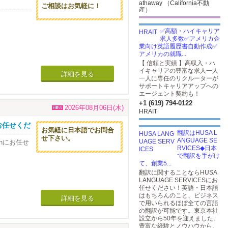
athaway （California不動
ご相談はお気軽に！
産）
✅高額・ハイキャリア
求人多数✅アメリカ企
業向け英語履歴書自動作成✅
アメリカの就職...
【 信頼と実績 】高収入・ハ
イキャリアの豊富な求人一人
詳細を見る
一人に専任のリクルーターが
サポートキャリアアップへの
エージェント契約も！
+1 (619) 794-0122
2026年08月06日(木)
HRAIT
お任せくだ
お気軽に日本語でお問合
翻訳はHUSA L
せ下さい。
ANGUAGE SE
nnにお任せ
良の条件を
RVICES◆日本
で翻訳を手がけ
て、創業5...
翻訳に関することならHUSA
LANGUAGE SERVICESにお
任せください！英語・日本語
はもちろんのこと、ビジネス
詳細を見る
ゃいます。
で用いられるほぼ全ての言語
の翻訳が可能です。東京本社
設立から50年を迎えました。
豊富な経験とノウハウから、