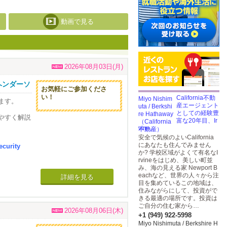
動画で見る
2026年08月03日(月)
ヘンダーソ
お気軽にご参加くださ
い！
California不動
ます。
産エージェント
としての経験豊
やすく解説
富な20年目、Ir
vine,...
安全で気候のよいCalifornia
にあなたも住んでみません
curity
か? 学校区域がよくて有名なI
rvineをはじめ、美しい町並
み、海の見える家 Newport B
eachなど、世界の人々から注
詳細を見る
目を集めているこの地域は、
住みながらにして、投資がで
きる最適の場所です。投資は
ご自分の住む家から…
2026年08月06日(木)
+1 (949) 922-5998
Miyo Nishimuta / Berkshire H