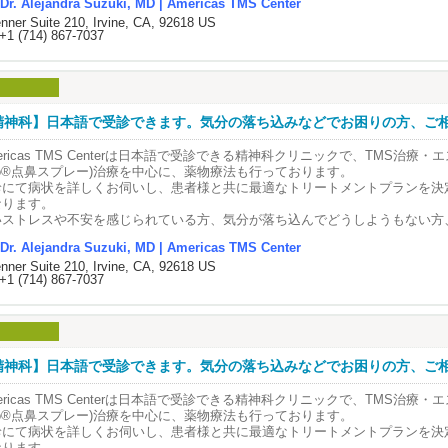
木アレハンドラ医師
Dr. Alejandra Suzuki, MD | Americas TMS Center
フィスには日本語を話すスタッフも在籍しておりますので、お気軽に日本語で
。
治療(Transcranial Magnetic Stimulation/経頭蓋磁気刺激治療）及び
jandra R. Suzuki, M.D., FAPA
nner Suite 210, Irvine, CA, 92618 US
さいませ。
来の薬物療法とは異なり、身体への負担が少なく、治療後のダウンタイムもあ
ケタミン(Spravato®点鼻スプレー)治療を用いた、新しい心のケアと治療を
+1 (714) 867-7037
め、日常生活を続けながら治療を受けていただくことが可能です。
に対して行っています。
国精神神経科学会認定専門医
┈┈┈┈┈ ୨୧ ┈┈┈┈┈┈┈┈
国小児精神科学会認定専門医
術中はテレビやスマートフォンを見ながら、リクライニングチェアでリラック
年少者：ADHD（注意欠如・多動性障害）・自閉症・うつ・不安症>
lomate of the American Board of Psychiatry and Neurology
 : (714)867-7037(8:30AM-4:15PM)
ぎいただいております☕
成人：うつ・不安症・PTSD（心的外傷後ストレス障害）・躁うつ病・OCD（
il : info@americastms.com
ルゼンチン生まれの日系三世で、アルゼンチンのブエノスアイレス大学医学部
サイト : www.americastms.com
精神科】日本語で受診できます。気分の落ち込みなどでお困りの方、ご相談
 エスケタミン🛋
日本に数年滞在後、アメリカに渡りUCLAとUSCでの研修を経て精神科医とし
ravato®(点鼻スプレー)治療とは？
 TMS治療とは？ 🧠
積み、2009年にAmericas TMS Centerを開院。
┈┈┈┈┈ ୨୧ ┈┈┈┈┈┈┈┈
ericas TMS Centerは日本語で受診できる精神科クリニックで、TMS治療・エ
院で提供しているエスケタミン治療は、
to®点鼻スプレー)治療を中心に、薬物療法も行っております。
MS治療(経頭蓋磁気刺激治療)は、専用のコイルを頭部に当て、磁気による刺激
はカリフォルニア大学アーバイン校(UCI) 医学部 Assistant Professorで
院長・精神科医🥼
ravato®という薬の点鼻スプレーを用いた、医療機関内で管理のもと行われ
診にて病状を詳しくお伺いし、患者様と共に最適なトリートメントプランを決
る方法です。
療方針を基に、英語・日本語・スペイン語で大人から子どもまで幅広い年齢層
木アレハンドラ先生の紹介
。
なります。
イルに電流を流すことで磁場を発生させ、その磁場の変化により、脳の特定の
たっています。
鼻スプレーとして使用することで脳に直接作用し、速やかな効果が期待できる
いストレスや不安を感じられている方、気分が落ち込んでどうしようもない方
トで刺激することが可能になります。
ricas TMS Center院長
。
に、まずは当院にご相談ください。
的とする部位のみを刺激するため周囲への影響はなく、副作用も非常に少ない
国精神神経学会および米国小児精神神経学会の認定専門医で、従来の薬剤治療
木アレハンドラ医師
Dr. Alejandra Suzuki, MD | Americas TMS Center
来の抗うつ薬とは異なる作用機序を持ち、これまでの薬物療法で十分な改善が
フィスには日本語を話すスタッフも在籍しておりますので、お気軽に日本語で
。
治療(Transcranial Magnetic Stimulation/経頭蓋磁気刺激治療）及び
jandra R. Suzuki, M.D., FAPA
nner Suite 210, Irvine, CA, 92618 US
にも推められています。
さいませ。
来の薬物療法とは異なり、身体への負担が少なく、治療後のダウンタイムもあ
ケタミン(Spravato®点鼻スプレー)治療を用いた、新しい心のケアと治療を
+1 (714) 867-7037
療は必ず医療スタッフの立ち会いのもとで行われ、使用後も一定時間、院内で
め、日常生活を続けながら治療を受けていただくことが可能です。
に対して行っています。
国精神神経科学会認定専門医
。 そのため、安全性に十分配慮しながら治療を受けていただくことが可能で
┈┈┈┈┈ ୨୧ ┈┈┈┈┈┈┈┈
国小児精神科学会認定専門医
術中はテレビやスマートフォンを見ながら、リクライニングチェアでリラック
年少者：ADHD（注意欠如・多動性障害）・自閉症・うつ・不安症>
lomate of the American Board of Psychiatry and Neurology
術中は、音楽鑑賞・読書・塗り絵など好きなことをしながら、ソファでリラッ
 : (714)867-7037(8:30AM-4:15PM)
ぎいただいております☕
成人：うつ・不安症・PTSD（心的外傷後ストレス障害）・躁うつ病・OCD（
寛ぎいただいております☕
il : info@americastms.com
ルゼンチン生まれの日系三世で、アルゼンチンのブエノスアイレス大学医学部
サイト : www.americastms.com
精神科】日本語で受診できます。気分の落ち込みなどでお困りの方、ご相談
 エスケタミン🛋
日本に数年滞在後、アメリカに渡りUCLAとUSCでの研修を経て精神科医とし
 うつ病とは？ 🍃
ravato®(点鼻スプレー)治療とは？
 TMS治療とは？ 🧠
積み、2009年にAmericas TMS Centerを開院。
┈┈┈┈┈ ୨୧ ┈┈┈┈┈┈┈┈
ericas TMS Centerは日本語で受診できる精神科クリニックで、TMS治療・エ
つ病とは、さまざまな心や体のストレスが重なり、脳の働きがうまくいかなく
院で提供しているエスケタミン治療は、
to®点鼻スプレー)治療を中心に、薬物療法も行っております。
MS治療(経頭蓋磁気刺激治療)は、専用のコイルを頭部に当て、磁気による刺激
はカリフォルニア大学アーバイン校(UCI) 医学部 Assistant Professorで
す。
院長・精神科医🥼
ravato®という薬の点鼻スプレーを用いた、医療機関内で管理のもと行われ
診にて病状を詳しくお伺いし、患者様と共に最適なトリートメントプランを決
る方法です。
療方針を基に、英語・日本語・スペイン語で大人から子どもまで幅広い年齢層
して「気の持ちよう」や「性格の問題」ではありません。
木アレハンドラ先生の紹介
。
なります。