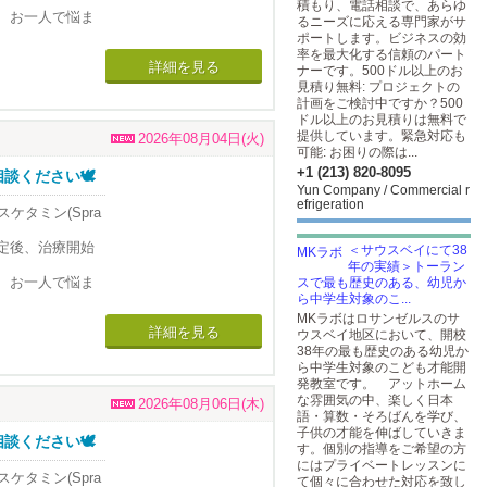
部位をピンポイ
積もり、電話相談で、あらゆ
とされていま
、お一人で悩ま
るニーズに応える専門家がサ
これまで楽しめ
とされていま
ポートします。ビジネスの効
に加えて
やすいといった
みられなかった
お問い合わせく
率を最大化する信頼のパート
た状態が続くと
詳細を見る
ナーです。500ドル以上のお
りません。 その
多様な精神神経疾
状態を観察しま
見積り無料: プロジェクトの
す。
計画をご検討中ですか？500
気であることが
ドル以上のお見積りは無料で
スした状態でお
ぜんとうぜん
提供しています。緊急対応も
クスした状態で
2026年08月04日(火)
強迫性障害）>
えられていま
可能: お困りの際は...
を卒業後に渡
+1 (213) 820-8095
ください🕊️
て約30 年の経
Yun Company / Commercial r
、お一人で悩ま
efrigeration
スケタミン(Spra
なっている状態
を用いて脳を治療
お問い合わせく
、的確な診断と適切な
る安全な治療法で
定後、治療開始
＜サウスベイにて38
の患者の診療に
年の実績＞トーラン
部位をピンポイ
とされていま
、お一人で悩ま
スで最も歴史のある、幼児か
これまで楽しめ
ら中学生対象のこ...
とされていま
に加えて
やすいといった
みられなかった
お問い合わせく
MKラボはロサンゼルスのサ
た状態が続くと
詳細を見る
ウスベイ地区において、開校
りません。 その
多様な精神神経疾
状態を観察しま
38年の最も歴史のある幼児か
ら中学生対象のこども才能開
す。
気であることが
発教室です。 アットホーム
スした状態でお
ぜんとうぜん
な雰囲気の中、楽しく日本
クスした状態で
2026年08月06日(木)
強迫性障害）>
えられていま
語・算数・そろばんを学び、
子供の才能を伸ばしていきま
を卒業後に渡
ください🕊️
す。個別の指導をご希望の方
て約30 年の経
にはプライベートレッスンに
、お一人で悩ま
スケタミン(Spra
て個々に合わせた対応を致し