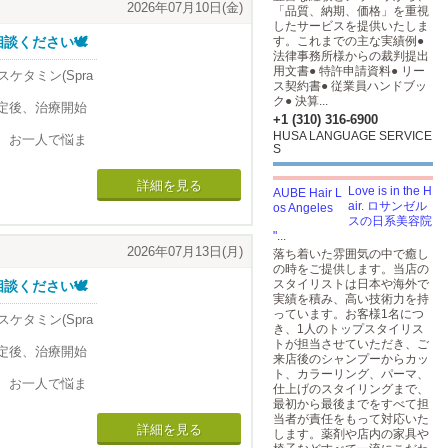
2026年07月10日(金)
「品質、納期、価格」を重視
したサービスを提供いたしま
ください🕊️
す。これまでの主な実績例●
法律事務所様からの裁判提出
用文書● 特許申請資料● リー
スケタミン(Spra
ス契約書● 従業員ハンドブッ
ク● 決算...
定後、治療開始
+1 (310) 316-6900
HUSA LANGUAGE SERVICE
、お一人で悩ま
S
お問い合わせく
詳細を見る
Love is in the H
air. ロサンゼル
スの日系美容院
"...
2026年07月13日(月)
落ち着いた雰囲気の中で癒し
の時をご提供します。当店の
スタイリストは日本や海外で
ください🕊️
実績を積み、高い技術力を持
っています。お客様1名につ
スケタミン(Spra
き、1人のトップスタイリス
トが担当させていただき、ご
定後、治療開始
来店後のシャンプーからカッ
ト、カラーリング、パーマ、
、お一人で悩ま
仕上げのスタイリングまで、
最初から最後までをすべて担
お問い合わせく
当者が責任をもって対応いた
詳細を見る
します。薬剤や店内の家具や