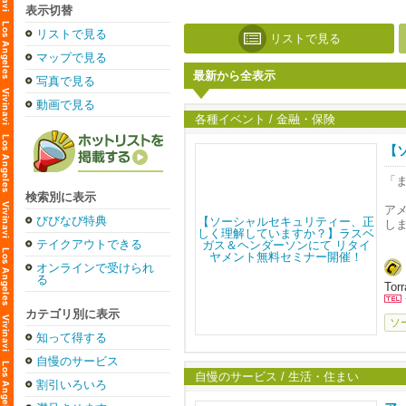
表示切替
リストで見る
リストで見る
マップで見る
最新から全表示
写真で見る
動画で見る
各種イベント / 金融・保険
【
ン
「
検索別に表示
ア
びびなび特典
し
テイクアウトできる
━━━
■ 
オンラインで受けられ
る
━━━
Tor
◆ T
カテゴリ別に表示
ソ
ソ
知って得する
夫
離
自慢のサービス
日
自慢のサービス / 生活・住まい
割引いろいろ
◆ T