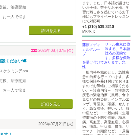
なっている状態
ます。また、日本語が話せな
を用いて脳を治療
お問い合わせく
、的確な診断と適切な
る安全な治療法で
定後、治療開始
いお子様、苦手なお子様、学
の患者の診療に
習に難しさを感じているお子
部位をピンポイ
とされていま
、お一人で悩ま
様にもプライベートレッスン
これまで楽しめ
にて対応可...
とされていま
に加えて
やすいといった
みられなかった
お問い合わせく
+1 (310) 539-3210
た状態が続くと
詳細を見る
MKラボ
りません。 その
多様な精神神経疾
状態を観察しま
す。
気であることが
リトル東京に位
スした状態でお
置する、日本語
ぜんとうぜん
クスした状態で
2026年08月07日(金)
強迫性障害）>
対応の医院で
えられていま
す。多様な保険
を卒業後に渡
ください🕊️
を受け付けております。急
て約30 年の経
性...
、お一人で悩ま
スケタミン(Spra
一般内科を始めとし、急性疾
なっている状態
を用いて脳を治療
患の治療も行っています。多
お問い合わせく
、的確な診断と適切な
る安全な治療法で
定後、治療開始
様な保険を受け付けておりま
の患者の診療に
すのでお気軽にご相談くださ
部位をピンポイ
とされていま
、お一人で悩ま
い。～診察内容～・急性期の
これまで楽しめ
疾患の緊急治療（風邪、食中
とされていま
に加えて
やすいといった
毒などの感染症、インフルエ
みられなかった
お問い合わせく
た状態が続くと
ンザ、胃腸炎、頭痛、ぜんそ
詳細を見る
りません。 その
多様な精神神経疾
く、急な湿疹、軽いケガ、熱
状態を観察しま
中症など）・一般内科（生活
す。
習慣病の予防や治療、糖尿
気であることが
スした状態でお
病、高血圧、高脂血症、心臓
ぜんとうぜん
クスした状態で
2026年07月21日(火)
強迫性障害）>
病、痛風、甲状腺、貧血、リ
えられていま
ウマチ、片頭痛など）・尿路
を卒業後に渡
ります！