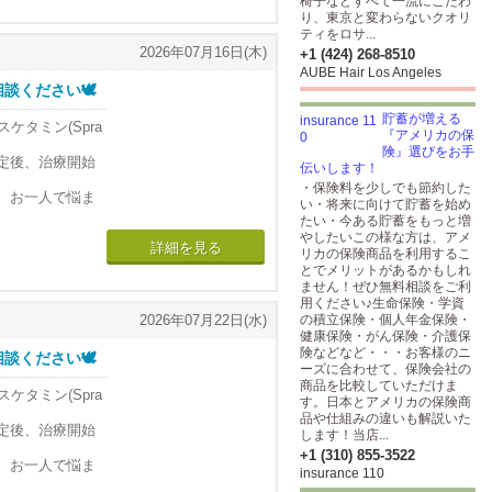
椅子などすべて一流にこだわ
り、東京と変わらないクオリ
ティをロサ...
2026年07月16日(木)
+1 (424) 268-8510
AUBE Hair Los Angeles
を卒業後に渡
ください🕊️
て約30 年の経
貯蓄が増える
スケタミン(Spra
『アメリカの保
険』選びをお手
、的確な診断と適切な
定後、治療開始
伝いします！
の患者の診療に
・保険料を少しでも節約した
、お一人で悩ま
い・将来に向けて貯蓄を始め
たい・今ある貯蓄をもっと増
に加えて
お問い合わせく
やしたいこの様な方は、アメ
詳細を見る
リカの保険商品を利用するこ
多様な精神神経疾
とでメリットがあるかもしれ
ません！ぜひ無料相談をご利
用ください♪生命保険・学資
2026年07月22日(水)
の積立保険・個人年金保険・
強迫性障害）>
健康保険・がん保険・介護保
を卒業後に渡
険などなど・・・お客様のニ
ください🕊️
て約30 年の経
ーズに合わせて、保険会社の
商品を比較していただけま
スケタミン(Spra
す。日本とアメリカの保険商
を用いて脳を治療
品や仕組みの違いも解説いた
、的確な診断と適切な
定後、治療開始
します！当店...
の患者の診療に
部位をピンポイ
+1 (310) 855-3522
、お一人で悩ま
insurance 110
とされていま
に加えて