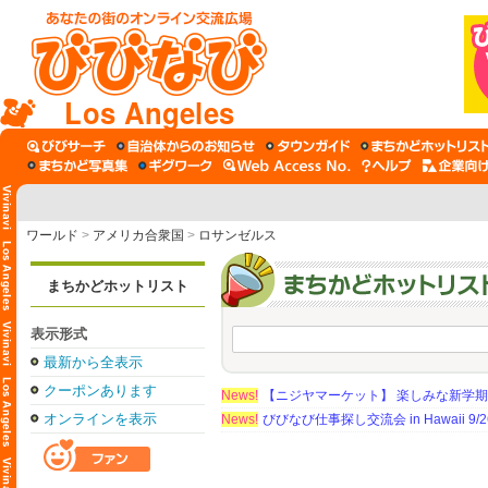
Los Angeles
ワールド
>
アメリカ合衆国
>
ロサンゼルス
まちかどホットリスト
表示形式
最新から全表示
クーポンあります
News!
【ニジヤマーケット】 楽しみな新学
オンラインを表示
News!
びびなび仕事探し交流会 in Hawaii 9/26（