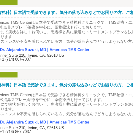
気軽に日本語でお問合せ下さい。
Topic 1 から続けてご参加いただくと、より理解しやすくおすすめです。
：(949) 287-8816
精神科】日本語で受診できます。気分の落ち込みなどでお困りの方、ご相談
━━━━━━━━━━━━
il: annwurealtor@gmail.com
お申込み・お問い合わせ
メッセージを送る]からもお気軽にどうぞ！
ericas TMS Centerは日本語で受診できる精神科クリニックで、TMS治療・エ
━━━━━━━━━━━━
to®点鼻スプレー)治療を中心に、薬物療法も行っております。
診にて病状を詳しくお伺いし、患者様と共に最適なトリートメントプランを決
4-269-8892（さとこ迄）
なります。
.fpesusa.com
いストレスや不安を感じられている方、気分が落ち込んでどうしようもない方
に、まずは当院にご相談ください。
気軽にご参加ください！
Dr. Alejandra Suzuki, MD | Americas TMS Center
フィスには日本語を話すスタッフも在籍しておりますので、お気軽に日本語で
nner Suite 210, Irvine, CA, 92618 US
さいませ。
+1 (714) 867-7037
┈┈┈┈┈ ୨୧ ┈┈┈┈┈┈┈┈
 : (714)867-7037(8:30AM-4:15PM)
il : info@americastms.com
サイト : www.americastms.com
精神科】日本語で受診できます。気分の落ち込みなどでお困りの方、ご相談
┈┈┈┈┈ ୨୧ ┈┈┈┈┈┈┈┈
ericas TMS Centerは日本語で受診できる精神科クリニックで、TMS治療・エ
to®点鼻スプレー)治療を中心に、薬物療法も行っております。
院長・精神科医🥼
診にて病状を詳しくお伺いし、患者様と共に最適なトリートメントプランを決
木アレハンドラ先生の紹介
なります。
いストレスや不安を感じられている方、気分が落ち込んでどうしようもない方
ricas TMS Center院長
に、まずは当院にご相談ください。
木アレハンドラ医師
Dr. Alejandra Suzuki, MD | Americas TMS Center
フィスには日本語を話すスタッフも在籍しておりますので、お気軽に日本語で
jandra R. Suzuki, M.D., FAPA
nner Suite 210, Irvine, CA, 92618 US
さいませ。
+1 (714) 867-7037