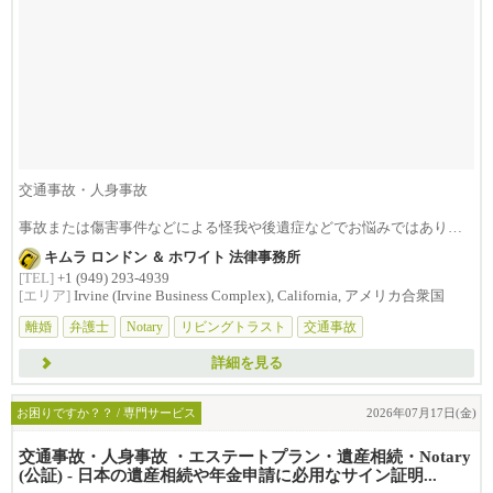
交通事故・人身事故
事故または傷害事件などによる怪我や後遺症などでお悩みではありま
せんか？損害賠償は治療費...
キムラ ロンドン ＆ ホワイト 法律事務所
[TEL]
+1 (949) 293-4939
[エリア]
Irvine (Irvine Business Complex), California, アメリカ合衆国
離婚
弁護士
Notary
リビングトラスト
交通事故
詳細を見る
お困りですか？？ / 専門サービス
2026年07月17日(金)
交通事故・人身事故 ・エステートプラン・遺産相続・Notary
(公証) - 日本の遺産相続や年金申請に必用なサイン証明...