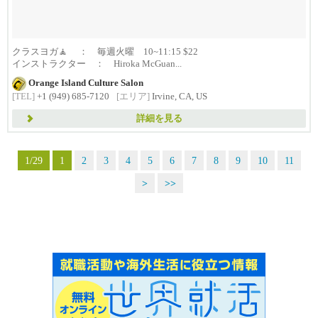
クラスヨガ🧘 ： 毎週火曜 10~11:15 $22
インストラクター ： Hiroka McGuan...
Orange Island Culture Salon
[TEL]
+1 (949) 685-7120
[エリア]
Irvine, CA, US
詳細を見る
1/29
1
2
3
4
5
6
7
8
9
10
11
>
>>