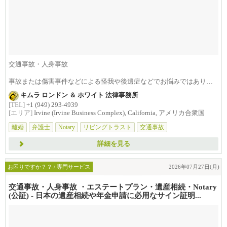
交通事故・人身事故
事故または傷害事件などによる怪我や後遺症などでお悩みではありま
せんか？損害賠償は治療費...
キムラ ロンドン ＆ ホワイト 法律事務所
[TEL]
+1 (949) 293-4939
[エリア]
Irvine (Irvine Business Complex), California, アメリカ合衆国
離婚
弁護士
Notary
リビングトラスト
交通事故
詳細を見る
お困りですか？？ / 専門サービス
2026年07月27日(月)
交通事故・人身事故 ・エステートプラン・遺産相続・Notary
(公証) - 日本の遺産相続や年金申請に必用なサイン証明...