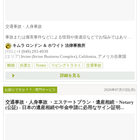
交通事故・人身事故
事故または傷害事件などによる怪我や後遺症などでお悩みではありま
せんか？損害賠償は治療費...
キムラ ロンドン ＆ ホワイト 法律事務所
[TEL]
+1 (949) 293-4939
[エリア]
Irvine (Irvine Business Complex), California, アメリカ合衆国
離婚
弁護士
Notary
リビングトラスト
交通事故
詳細を見る
お困りですか？？ / 専門サービス
2026年07月13日(月)
交通事故・人身事故 ・エステートプラン・遺産相続・Notary
(公証) - 日本の遺産相続や年金申請に必用なサイン証明...