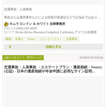
交通事故・人身事故
事故または傷害事件などによる怪我や後遺症などでお悩みではありま
せんか？損害賠償は治療費...
キムラ ロンドン ＆ ホワイト 法律事務所
[TEL]
+1 (949) 293-4939
[エリア]
Irvine (Irvine Business Complex), California, アメリカ合衆国
離婚
弁護士
Notary
リビングトラスト
交通事故
詳細を見る
お困りですか？？ / 専門サービス
2026年07月16日(木)
交通事故・人身事故 ・エステートプラン・遺産相続・Notary
(公証) - 日本の遺産相続や年金申請に必用なサイン証明...