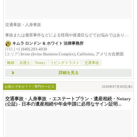
交通事故・人身事故
事故または傷害事件などによる怪我や後遺症などでお悩みではありま
せんか？損害賠償は治療費...
キムラ ロンドン ＆ ホワイト 法律事務所
[TEL]
+1 (949) 293-4939
[エリア]
Irvine (Irvine Business Complex), California, アメリカ合衆国
離婚
弁護士
Notary
リビングトラスト
交通事故
詳細を見る
お困りですか？？ / 専門サービス
2026年07月30日(木)
交通事故・人身事故 ・エステートプラン・遺産相続・Notary
(公証) - 日本の遺産相続や年金申請に必用なサイン証明...