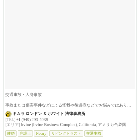
交通事故・人身事故
事故または傷害事件などによる怪我や後遺症などでお悩みではありま
せんか？損害賠償は治療費...
キムラ ロンドン ＆ ホワイト 法律事務所
[TEL]
+1 (949) 293-4939
[エリア]
Irvine (Irvine Business Complex), California, アメリカ合衆国
離婚
弁護士
Notary
リビングトラスト
交通事故