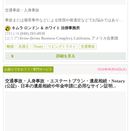
交通事故・人身事故
事故または傷害事件などによる怪我や後遺症などでお悩みではありま
せんか？損害賠償は治療費...
キムラ ロンドン ＆ ホワイト 法律事務所
[TEL]
+1 (949) 293-4939
[エリア]
Irvine (Irvine Business Complex), California, アメリカ合衆国
離婚
弁護士
Notary
リビングトラスト
交通事故
詳細を見る
お困りですか？？ / 専門サービス
2026年08月04日(火)
交通事故・人身事故 ・エステートプラン・遺産相続・Notary
(公証) - 日本の遺産相続や年金申請に必用なサイン証明...