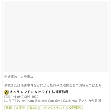
交通事故・人身事故
事故または傷害事件などによる怪我や後遺症などでお悩みではありま
せんか？損害賠償は治療費...
キムラ ロンドン ＆ ホワイト 法律事務所
[TEL]
+1 (949) 293-4939
[エリア]
Irvine (Irvine Business Complex), California, アメリカ合衆国
離婚
弁護士
Notary
リビングトラスト
交通事故