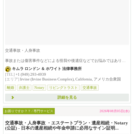
交通事故・人身事故
事故または傷害事件などによる怪我や後遺症などでお悩みではありま
せんか？損害賠償は治療費...
キムラ ロンドン ＆ ホワイト 法律事務所
[TEL]
+1 (949) 293-4939
[エリア]
Irvine (Irvine Business Complex), California, アメリカ合衆国
離婚
弁護士
Notary
リビングトラスト
交通事故
詳細を見る
お困りですか？？ / 専門サービス
2026年08月05日(水)
交通事故・人身事故 ・エステートプラン・遺産相続・Notary
(公証) - 日本の遺産相続や年金申請に必用なサイン証明...