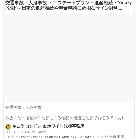
交通事故・人身事故 ・エステートプラン・遺産相続・Notary
(公証) - 日本の遺産相続や年金申請に必用なサイン証明...
交通事故・人身事故
事故または傷害事件などによる怪我や後遺症などでお悩みではありま
せんか？損害賠償は治療費...
キムラ ロンドン ＆ ホワイト 法律事務所
[TEL]
+1 (949) 293-4939
[エリア]
Irvine (Irvine Business Complex), California, アメリカ合衆国