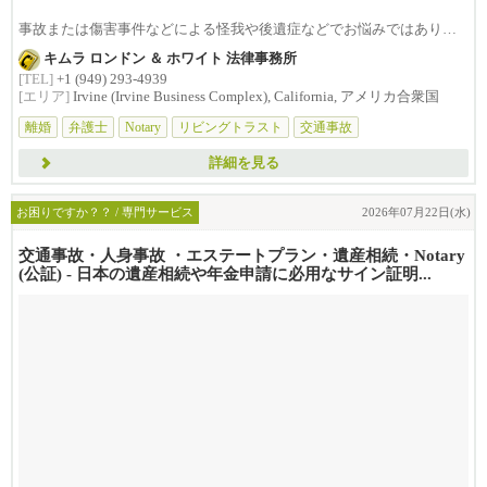
事故または傷害事件などによる怪我や後遺症などでお悩みではありま
せんか？損害賠償は治療費...
キムラ ロンドン ＆ ホワイト 法律事務所
[TEL]
+1 (949) 293-4939
[エリア]
Irvine (Irvine Business Complex), California, アメリカ合衆国
離婚
弁護士
Notary
リビングトラスト
交通事故
詳細を見る
お困りですか？？ / 専門サービス
2026年07月22日(水)
交通事故・人身事故 ・エステートプラン・遺産相続・Notary
(公証) - 日本の遺産相続や年金申請に必用なサイン証明...