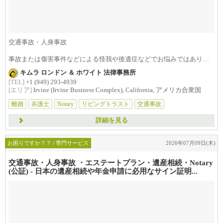
交通事故・人身事故
事故または傷害事件などによる怪我や後遺症などでお悩みではありま
せんか？損害賠償は治療費...
キムラ ロンドン ＆ ホワイト 法律事務所
[TEL]
+1 (949) 293-4939
[エリア]
Irvine (Irvine Business Complex), California, アメリカ合衆国
離婚
弁護士
Notary
リビングトラスト
交通事故
詳細を見る
お困りですか？？ / 専門サービス
2026年07月09日(木)
交通事故・人身事故 ・エステートプラン・遺産相続・Notary
(公証) - 日本の遺産相続や年金申請に必用なサイン証明...