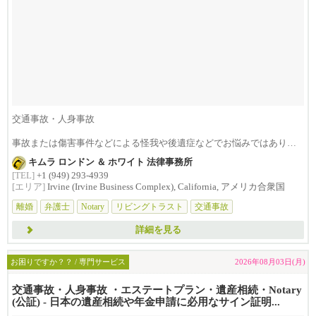
交通事故・人身事故
事故または傷害事件などによる怪我や後遺症などでお悩みではありま
せんか？損害賠償は治療費...
キムラ ロンドン ＆ ホワイト 法律事務所
[TEL]
+1 (949) 293-4939
[エリア]
Irvine (Irvine Business Complex), California, アメリカ合衆国
離婚
弁護士
Notary
リビングトラスト
交通事故
詳細を見る
お困りですか？？ / 専門サービス
2026年08月03日(月)
交通事故・人身事故 ・エステートプラン・遺産相続・Notary
(公証) - 日本の遺産相続や年金申請に必用なサイン証明...