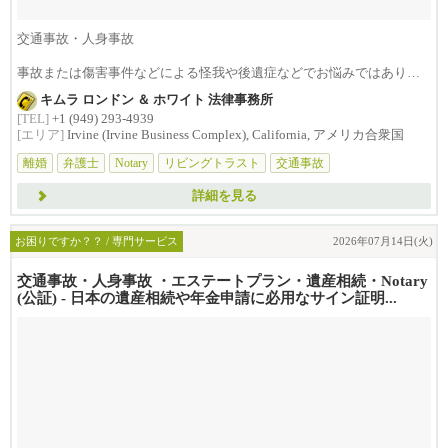
交通事故・人身事故
事故または傷害事件などによる怪我や後遺症などでお悩みではありま
せんか？損害賠償は治療費...
キムラ ロンドン ＆ ホワイト 法律事務所
[TEL]
+1 (949) 293-4939
[エリア]
Irvine (Irvine Business Complex), California, アメリカ合衆国
離婚
弁護士
Notary
リビングトラスト
交通事故
詳細を見る
お困りですか？？ / 専門サービス
2026年07月14日(火)
交通事故・人身事故 ・エステートプラン・遺産相続・Notary
(公証) - 日本の遺産相続や年金申請に必用なサイン証明...