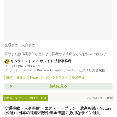
交通事故・人身事故
事故または傷害事件などによる怪我や後遺症などでお悩みではありま
せんか？損害賠償は治療費...
キムラ ロンドン ＆ ホワイト 法律事務所
[TEL]
+1 (949) 293-4939
[エリア]
Irvine (Irvine Business Complex), California, アメリカ合衆国
離婚
弁護士
Notary
リビングトラスト
交通事故
詳細を見る
お困りですか？？ / 専門サービス
2026年07月15日(水)
交通事故・人身事故 ・エステートプラン・遺産相続・Notary
(公証) - 日本の遺産相続や年金申請に必用なサイン証明...