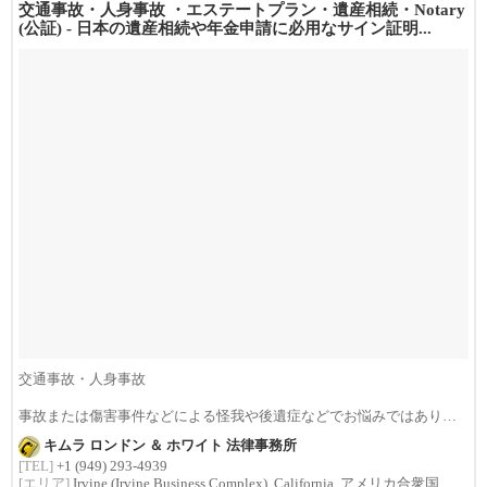
交通事故・人身事故 ・エステートプラン・遺産相続・Notary
(公証) - 日本の遺産相続や年金申請に必用なサイン証明...
交通事故・人身事故
事故または傷害事件などによる怪我や後遺症などでお悩みではありま
せんか？損害賠償は治療費...
キムラ ロンドン ＆ ホワイト 法律事務所
[TEL]
+1 (949) 293-4939
[エリア]
Irvine (Irvine Business Complex), California, アメリカ合衆国