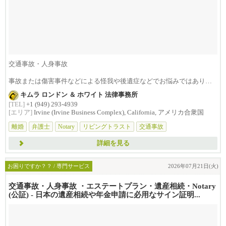
交通事故・人身事故
事故または傷害事件などによる怪我や後遺症などでお悩みではありま
せんか？損害賠償は治療費...
キムラ ロンドン ＆ ホワイト 法律事務所
[TEL]
+1 (949) 293-4939
[エリア]
Irvine (Irvine Business Complex), California, アメリカ合衆国
離婚
弁護士
Notary
リビングトラスト
交通事故
詳細を見る
お困りですか？？ / 専門サービス
2026年07月21日(火)
交通事故・人身事故 ・エステートプラン・遺産相続・Notary
(公証) - 日本の遺産相続や年金申請に必用なサイン証明...