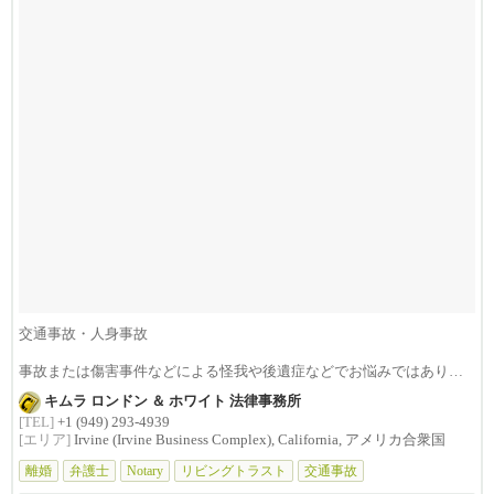
交通事故・人身事故
事故または傷害事件などによる怪我や後遺症などでお悩みではありま
せんか？損害賠償は治療費...
キムラ ロンドン ＆ ホワイト 法律事務所
[TEL]
+1 (949) 293-4939
[エリア]
Irvine (Irvine Business Complex), California, アメリカ合衆国
離婚
弁護士
Notary
リビングトラスト
交通事故