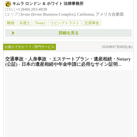
せんか？損害賠償は治療費...
キムラ ロンドン ＆ ホワイト 法律事務所
[TEL]
+1 (949) 293-4939
[エリア]
Irvine (Irvine Business Complex), California, アメリカ合衆国
離婚
弁護士
Notary
リビングトラスト
交通事故
詳細を見る
お困りですか？？ / 専門サービス
2026年07月08日(水)
交通事故・人身事故 ・エステートプラン・遺産相続・Notary
(公証) - 日本の遺産相続や年金申請に必用なサイン証明...