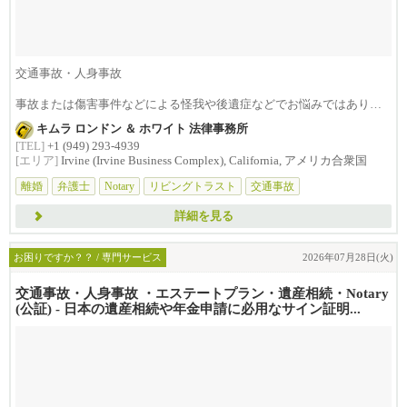
交通事故・人身事故
事故または傷害事件などによる怪我や後遺症などでお悩みではありま
せんか？損害賠償は治療費...
キムラ ロンドン ＆ ホワイト 法律事務所
[TEL]
+1 (949) 293-4939
[エリア]
Irvine (Irvine Business Complex), California, アメリカ合衆国
離婚
弁護士
Notary
リビングトラスト
交通事故
詳細を見る
お困りですか？？ / 専門サービス
2026年07月28日(火)
交通事故・人身事故 ・エステートプラン・遺産相続・Notary
(公証) - 日本の遺産相続や年金申請に必用なサイン証明...