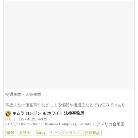
交通事故・人身事故
事故または傷害事件などによる怪我や後遺症などでお悩みではありま
せんか？損害賠償は治療費...
キムラ ロンドン ＆ ホワイト 法律事務所
[TEL]
+1 (949) 293-4939
[エリア]
Irvine (Irvine Business Complex), California, アメリカ合衆国
離婚
弁護士
Notary
リビングトラスト
交通事故