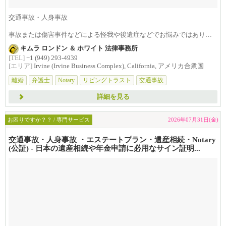
交通事故・人身事故
事故または傷害事件などによる怪我や後遺症などでお悩みではありま
せんか？損害賠償は治療費...
キムラ ロンドン ＆ ホワイト 法律事務所
[TEL]
+1 (949) 293-4939
[エリア]
Irvine (Irvine Business Complex), California, アメリカ合衆国
離婚
弁護士
Notary
リビングトラスト
交通事故
詳細を見る
お困りですか？？ / 専門サービス
2026年07月31日(金)
交通事故・人身事故 ・エステートプラン・遺産相続・Notary
(公証) - 日本の遺産相続や年金申請に必用なサイン証明...