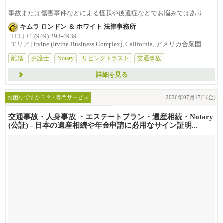
事故または傷害事件などによる怪我や後遺症などでお悩みではありま
せんか？損害賠償は治療費...
キムラ ロンドン ＆ ホワイト 法律事務所
[TEL]
+1 (949) 293-4939
[エリア]
Irvine (Irvine Business Complex), California, アメリカ合衆国
離婚
弁護士
Notary
リビングトラスト
交通事故
詳細を見る
お困りですか？？ / 専門サービス
2026年07月17日(金)
交通事故・人身事故 ・エステートプラン・遺産相続・Notary
(公証) - 日本の遺産相続や年金申請に必用なサイン証明...