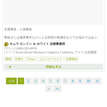
交通事故・人身事故
事故または傷害事件などによる怪我や後遺症などでお悩みではありま
せんか？損害賠償は治療費...
キムラ ロンドン ＆ ホワイト 法律事務所
[TEL]
+1 (949) 293-4939
[エリア]
Irvine (Irvine Business Complex), California, アメリカ合衆国
離婚
弁護士
Notary
リビングトラスト
交通事故
詳細を見る
1/29
1
2
3
4
5
6
7
8
9
10
11
>
>>