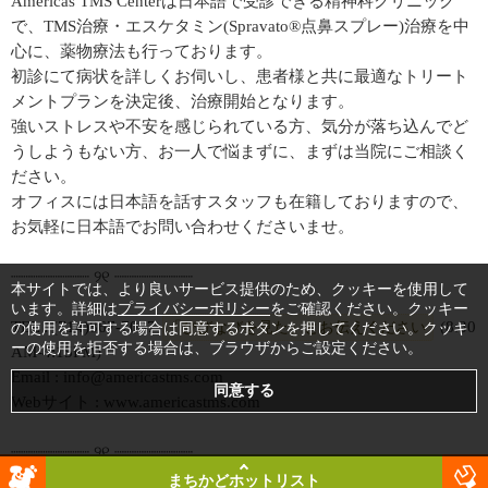
Americas TMS Centerは日本語で受診できる精神科クリニック
で、TMS治療・エスケタミン(Spravato®点鼻スプレー)治療を中
心に、薬物療法も行っております。
初診にて病状を詳しくお伺いし、患者様と共に最適なトリート
メントプランを決定後、治療開始となります。
強いストレスや不安を感じられている方、気分が落ち込んでど
うしようもない方、お一人で悩まずに、まずは当院にご相談く
ださい。
オフィスには日本語を話すスタッフも在籍しておりますので、
お気軽に日本語でお問い合わせくださいませ。
┈┈┈┈┈┈┈┈ ୨୧ ┈┈┈┈┈┈┈┈
本サイトでは、より良いサービス提供のため、クッキーを使用して
います。詳細は
プライバシーポリシー
をご確認ください。クッキー
TEL :
(714)867-7037
(8:30
「びびなびを見た」とお伝えください
の使用を許可する場合は同意するボタンを押してください。クッキ
ーの使用を拒否する場合は、ブラウザからご設定ください。
AM-4:15PM)
Email : info@americastms.com
Webサイト : www.americastms.com
┈┈┈┈┈┈┈┈ ୨୧ ┈┈┈┈┈┈┈┈
まちかどホットリスト