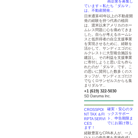
画企業を募集し
ています＞私たち「ダルマ」
は、不動産開発...
日米通算40年以上の不動産開
発の経験を持つ代表の植田
は、渡米以来アメリカのホー
ムレス問題に心を痛めてきま
した。自らが考えるホームレ
スと低所得者の自立支援事業
を実現させるために、経験を
活かして、サンディエゴのヒ
ルクレストに大型複合施設を
建設し、その利益を支援事業
に寄付しようと思い立ち作ら
れたのが「ダルマ」です。こ
の思いに賛同した数多くのス
タッフが、サンディエゴだけ
でなくロサンゼルスからも集
まりダルマ...
+1 (619) 322-5030
SD Daruma Inc.
確実・安心のタ
ックスサポー
ト、申告期限ま
でにお届け致し
ます！
経験豊富なCPA本人が、一人
ひとりの申告書を直接作成し