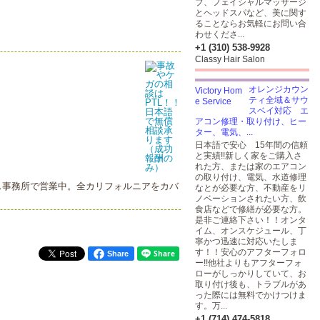
ブ、フェイシャルマッサージ
とヘッドスパなど、美に関す
ることならお気軽にお問い合
わせくださ...
+1 (310) 538-9928
Classy Hair Salon
オレンジカウン
ティ全域＆サウ
スベイ対応 エ
アコン修理・取り付け、ヒー
ター、電気、...
日本語で安心 15年間の信頼
と実績!!新しく家をご購入さ
れた方、または家のエアコン
の取り付け、電気、水道修理
ーランス事務所で営業中。全カリフォルニアをカバ
なとが必要な方、不動産をリ
ノベーションされたい方、飲
食店などで修繕が必要な方。
是非ご連絡下さい！！オンタ
イム、オンスケジュール、丁
寧かつ迅速に対応いたしま
す！！安心のアフターフォロ
Share
ー!!他社よりもアフターフォ
ローがしっかりしていて、お
取り付け後も、トラブルがあ
った際には無料でかけつけま
す。万...
+1 (714) 474-5818