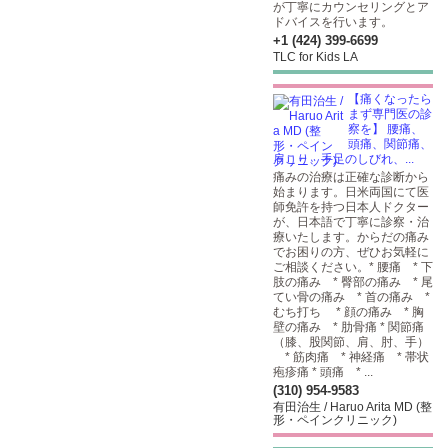
が丁寧にカウンセリングとア
ドバイスを行います。
+1 (424) 399-6699
TLC for Kids LA
【痛くなったら
まず専門医の診
察を】 腰痛、
頭痛、関節痛、
肩こり、手足のしびれ、...
痛みの治療は正確な診断から
始まります。日米両国にて医
師免許を持つ日本人ドクター
が、日本語で丁寧に診察・治
療いたします。からだの痛み
でお困りの方、ぜひお気軽に
ご相談ください。* 腰痛 * 下
肢の痛み * 臀部の痛み * 尾
てい骨の痛み * 首の痛み *
むち打ち * 顔の痛み * 胸
壁の痛み * 肋骨痛 * 関節痛
（膝、股関節、肩、肘、手）
* 筋肉痛 * 神経痛 * 帯状
疱疹痛 * 頭痛 * ...
(310) 954-9583
有田治生 / Haruo Arita MD (整
形・ペインクリニック)