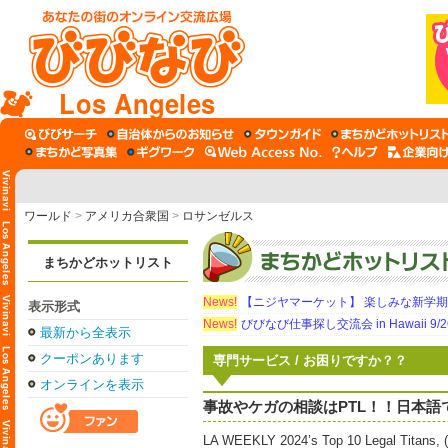
Los Angeles
ワールド
>
アメリカ合衆国
>
ロサンゼルス
まちかどホットリスト
News!
【ニジヤマーケット】 楽しみな新学
表示形式
News!
びびなび仕事探し交流会 in Hawaii 9/26（
最新から全表示
クーポンあります
専門サービス / お困りですか？？
オンラインを表示
事故やケガの相談はPTL！！日本
LA WEEKLY 2024’s Top 10 Legal Titans, (