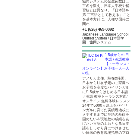
協同システムの全生徒数は二
百名を数え、日本人学校や補
習校とは異なり、「日本語を
第 二言語として教える」こと
を基本方針に、人種や国籍に
関わ...
+1 (626) 469-0092
Japanese Language School
Unified System / 日本語学
園 協同システム
1.5歳からの 日
本語 / 英語教室
【トーランス・
オンライン】お子様一人一人
の生...
アメリカ永住、駐在&帰国、
日本から駐在予定のご家庭へ
お子様を高度なバイリンガル
に!1.5歳からはじめる日本語
／英語 教室トーランス対面/
オンライン 無料体験レッスン
24年で5000人以上をバイリ
ンガルに育てた実績現地校に
入学するまでに英語の基礎を
固めたい＆現地校の成績をあ
げたい言語の土台となる日本
語をしっかり身につけさせた
い日米の教育現場指導のプロ