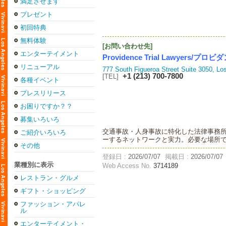
満足させます
プレゼント
初回特典
無料体験
[お問い合わせ先]
エンターテイメント
Providence Trial Lawyers
リニューアル
777 South Figueroa Street Suite 3050, Lo
+1 (213) 700-7800
[TEL]
各種イベント
プレスリリース
お困りですか？？
募集いろいろ
交通事故・人身事故に特化した法律事務所 【
ご紹介いろいろ
ーするネットワークと実力。必要な場所
その他
登録日 :
2026/07/07
掲載日 :
2026/07/07
業種別に表示
Web Access No.
3714189
レストラン・グルメ
ギフト・ショッピング
ファッション・アパレ
ル
エンターテイメント・