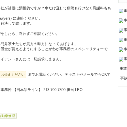
会社が補償に消極的ですか？車だけ直して病院も行けなく慰謝料もも
 Lawyers) に連絡ください。
て解決して致します。
がをしたら、迷わずご相談ください。
専門弁護士たちが貴方の味方になってあげます。
補償金が貰えるようにすることがわが事務所のスペシャリティーで
ライアントさんには一切請求しません。
までお電話ください。テキストやメールでもOKで
とお伝えください
事務所 【日本語ライン】
213-700-7800
担当 LEO
自動車修理