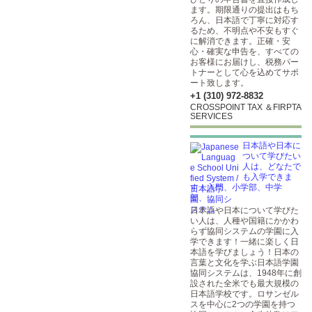
ます。期限通りの提出はもち
ろん、日本語で丁寧に対応す
るため、不明点や不安もすぐ
に解消できます。正確・安
心・確実な申告を、すべての
お客様にお届けし、税務パー
トナーとして心を込めてサポ
ート致します。
+1 (310) 972-8832
CROSSPOINT TAX ＆FIRPTA
SERVICES
日本語や日本に
ついて学びたい
人は、どなたで
も入学できま
す！入門、小学部、中学
部、...
日本語や日本について学びた
い人は、人種や国籍にかかわ
らず協同システムの学園に入
学できます！一緒に楽しく日
本語を学びましょう！日本の
言葉と文化を学ぶ日本語学園
協同システムは、1948年に創
設された全米でも最大規模の
日本語学校です。ロサンゼル
スを中心に2つの学園を持つ