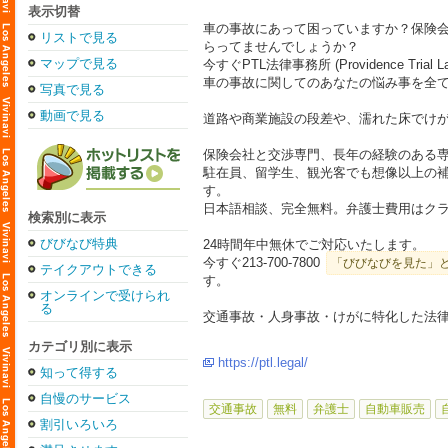
表示切替
車の事故にあって困っていますか？保険
リストで見る
らってませんでしょうか？
マップで見る
今すぐPTL法律事務所 (Providence Trial
車の事故に関してのあなたの悩み事を全
写真で見る
動画で見る
道路や商業施設の段差や、濡れた床でけ
保険会社と交渉専門、長年の経験のある
駐在員、留学生、観光客でも想像以上の
す。
日本語相談、完全無料。弁護士費用はク
検索別に表示
びびなび特典
24時間年中無休でご対応いたします。
今すぐ
213-700-7800
「びびなびを見た」
テイクアウトできる
す。
オンラインで受けられ
る
交通事故・人身事故・けがに特化した法律
カテゴリ別に表示
https://ptl.legal/
知って得する
自慢のサービス
交通事故
無料
弁護士
自動車販売
割引いろいろ