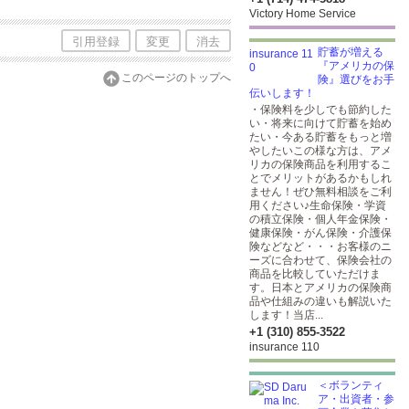
Victory Home Service
引用登録
変更
消去
貯蓄が増える
『アメリカの保
このページのトップへ
険』選びをお手
伝いします！
・保険料を少しでも節約した
い・将来に向けて貯蓄を始め
たい・今ある貯蓄をもっと増
やしたいこの様な方は、アメ
リカの保険商品を利用するこ
とでメリットがあるかもしれ
ません！ぜひ無料相談をご利
用ください♪生命保険・学資
の積立保険・個人年金保険・
健康保険・がん保険・介護保
険などなど・・・お客様のニ
ーズに合わせて、保険会社の
商品を比較していただけま
す。日本とアメリカの保険商
品や仕組みの違いも解説いた
します！当店...
+1 (310) 855-3522
insurance 110
＜ボランティ
ア・出資者・参