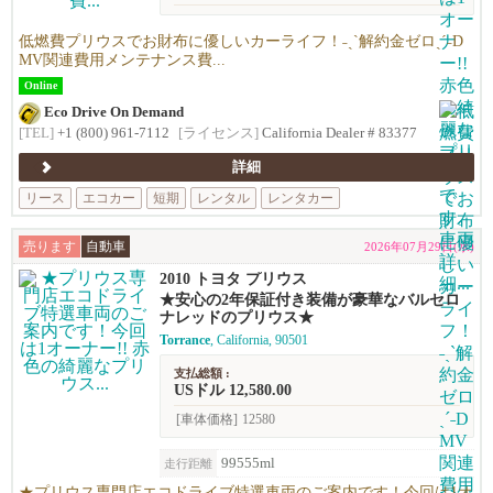
低燃費プリウスでお財布に優しいカーライフ！˗ˏˋ解約金ゼロˎˊ˗D
MV関連費用メンテナンス費...
Online
Eco Drive On Demand
[TEL]
+1 (800) 961-7112
[ライセンス]
California Dealer # 83377
詳細
リース
エコカー
短期
レンタル
レンタカー
売ります
自動車
2026年07月29日(水)
2010 トヨタ プリウス
★安心の2年保証付き装備が豪華なバルセロ
ナレッドのプリウス★
Torrance
, California, 90501
支払総額 :
USドル 12,580.00
[車体価格]
12580
99555ml
走行距離
★プリウス専門店エコドライブ特選車両のご案内です！今回は1オ