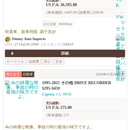
支払総額 :
USドル 26,595.00
[車体価格]
24495.00
[諸費用]
2100.00
36000ml
走行距離
特選車、新車同様, 調子良好
Jimmy Auto Imports
[TEL]
(714)236-2000
[ライセンス]
04810
詳細
ローマイル
低燃費
安心
安全
売ります
自動車
2026年07月23日(木)
1995-2025 その他 DRIVE RECORDER
$295-$459
Cypress
, CA, 90630
支払総額 :
USドル 275.00
[車体価格]
275
4kの綺麗な映像。事故の時の最強の味方ですよ。