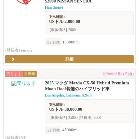
$2000 NISSAN SENTRA
Hawthorne
支払総額 :
USドル 2,000.00
[車体価格]
2000
153000ml
走行距離
[登録者]
samori
詳細
売ります
自動車
2026年07月24日(金)
2025 マツダ Mazda CX-50 Hybrid Premium
Moon Roof装備のハイブリッド車
Los Angeles
, California, 92678
支払総額 :
USドル 38,000.00
[車体価格]
35000
[諸費用]
3000
45000ml
走行距離
[登録者]
YE