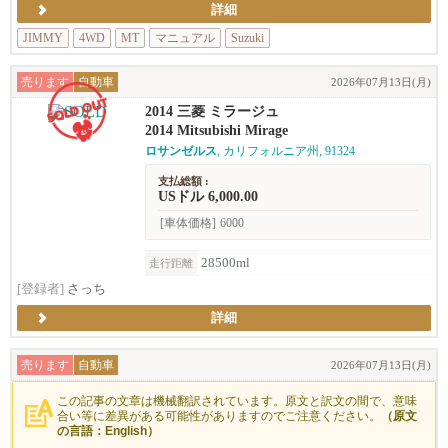
詳細
JIMMY
4WD
MT
マニュアル
Suzuki
売ります
自動車
2026年07月13日(月)
2014 三菱 ミラージュ
2014 Mitsubishi Mirage
ロサンゼルス
, カリフォルニア州, 91324
支払総額 :
USドル 6,000.00
[車体価格]
6000
28500ml
走行距離
[登録者]
さっち
詳細
売ります
自動車
2026年07月13日(月)
この記事の文章は機械翻訳されています。原文と訳文の間で、意味
合い等に差異がある可能性がありますのでご注意ください。
（原文
の言語：English）