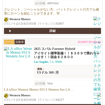
48016ml
走行距離
クレジット、ソーシャルがない方、バットクレジットの方でも確
実にローンを組むことができます。学...
Western Motors
[TEL]
+1 (213) 923-6558
[ライセンス]
92867
詳細
リース
自動車
2026年07月24日(金)
2025 スバル Forester Hybrid
アイサイト標準装備！！＄３６９で乗れちゃ
います！！頭金＄２８００
Los Angeles
, CA, 90006
価格 :
USドル 369 /月
5km
走行距離
LA office Western Motors 933 S Western Ave LA ...
Western Motors
[TEL]
+1 (213) 923-6558
[ライセンス]
94237