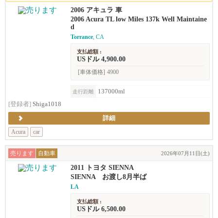
2006 アキュラ 車
2006 Acura TL low Miles 137k Well Maintaine
d
Torrance
, CA
支払総額 :
USドル 4,900.00
[車体価格]
4900
137000ml
走行距離
[登録者]
Shiga1018
詳細
Acura
car
売ります
自動車
2026年07月11日(土)
2011 トヨタ SIENNA
SIENNA お渡し8月半ば
LA
支払総額 :
USドル 6,500.00