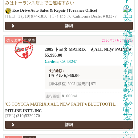
みはトーランス店までご連絡下さい ...
Eco Drive Auto Sales & Repair (Torrance Office)
[TEL]
+1 (310) 974-1816
[ライセンス]
California Dealer # 83377
詳細
売ります
自動車
2026年07月24日(金)
2005 トヨタ MATRIX ★ALL NEW PAINT★
BLUETOOTH、ドライブレコーダー★
$5,995.00
Gardena
, CA, 90247-
支払総額 :
USドル 6,966.00
[車体価格]
5995
[諸費用]
971
81000ml
走行距離
'05 TOYOTA MATRIX★ALL NEW PAINT★BLUETOOTH...
PITLINE INT'L INC
[TEL]
(310)5320270
詳細