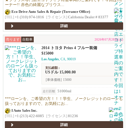
ーナー!! 赤色の綺麗なプリウス...
Eco Drive Auto Sales & Repair (Torrance Office)
[TEL]
+1 (310) 974-1816
[ライセンス]
California Dealer # 83377
詳細
売ります
自動車
2026年07月28日(火)
2014 トヨタ Prius 4 フルー装備
$15000
Los Angeles
, CA, 90019
支払総額 :
USドル 15,000.00
[車体価格]
15000
51000ml
走行距離
***ローンを、ご希望の方！！！学生、ノークレジットのローンも
扱っておりますので、お気軽にお...
I Auto Sales Inc.
[TEL]
+1 (213) 422-6085
[ライセンス]
81236
詳細