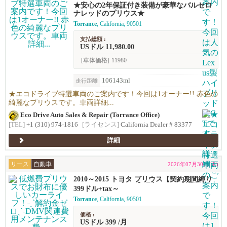
★安心の2年保証付き装備が豪華なバルセロ
ナレッドのプリウス★
Torrance
, California, 90501
支払総額 :
USドル 11,980.00
[車体価格]
11980
106143ml
走行距離
★エコドライブ特選車両のご案内です！今回は1オーナー!! 赤色の
綺麗なプリウスです。車両詳細...
Eco Drive Auto Sales & Repair (Torrance Office)
[TEL]
+1 (310) 974-1816
[ライセンス]
California Dealer # 83377
詳細
リース
自動車
2026年07月30日(木)
2010～2015 トヨタ プリウス【契約期間縛り
ナシのリースプラン】月額$399～利用可能！
399ドル+tax～
Torrance
, California, 90501
価格 :
USドル 399 /月