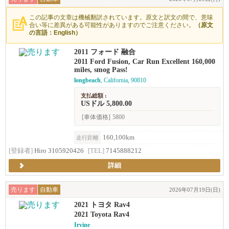
この記事の文章は機械翻訳されています。原文と訳文の間で、意味
合い等に差異がある可能性がありますのでご注意ください。
（原文
の言語：English）
2011 フォード 融合
2011 Ford Fusion, Car Run Excellent 160,000
miles, smog Pass!
longbeach
, California, 90810
支払総額 :
USドル 5,800.00
[車体価格]
5800
160,100km
走行距離
[登録者]
Hiro 3105920426
[TEL]
7145888212
詳細
売ります
自動車
2026年07月19日(日)
2021 トヨタ Rav4
2021 Toyota Rav4
Irvine