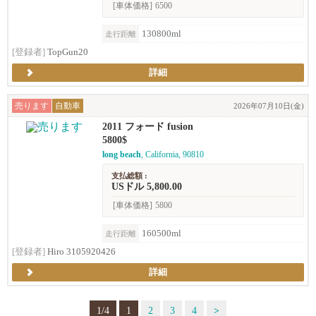
[車体価格]
6500
130800ml
走行距離
[登録者]
TopGun20
詳細
売ります
自動車
2026年07月10日(金)
2011 フォード fusion
5800$
long beach
, California, 90810
支払総額 :
USドル 5,800.00
[車体価格]
5800
160500ml
走行距離
[登録者]
Hiro 3105920426
詳細
1/4
1
2
3
4
>