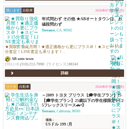
買います
自動車
2026年07月27日(月)
年式問わず その他 ★ABオートタウンは、お
車の買取り専門店です！★販売力があるから
値段問わず
高く買える！シンプルで高い！独自の相場で
Torrance
, CA, 90502
高価買い取りします！★優しい査定で’納得の
価格！高価買い取りします！★年末ご売却予
定の無料査定を実施中！年末の売却予定の方
も早期査定は更にお得！★日本車、アメ車、
★買取り強化月間！★適正価格から更にプラス＠！★スピード15
欧州車なんでも買います！
分査定！LINE査定も承ります！...
AB auto town
[TEL]
+1 (310) 212-7990
[ライセンス]
88341
詳細
リース
自動車
2026年07月27日(月)
～2009 トヨタ プリウス【🎓学生プラン】25
歳以下の学生様限定✨U25フレックスリース
【🎓学生プラン】25歳以下の学生様限定✨U2
🚗💨
5フレックスリース🚗💨
Torrance
, California, 90501
価格 :
USドル 199 /月