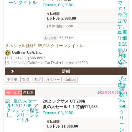
Torrance
, CA, 90503
支払総額 :
USドル 5,998.00
[車体価格]
5,998
57,351ml
走行距離
スペシャル価格!! $5,998 クリーンタイトル
Gulliver USA, Inc.
[TEL]
+1 (888) 585-8802
[ライセンス]
California Car Dealer License #63523
詳細
中古車
買取
査定
ガリバー
Gulliver
売ります
自動車
2026年08月04日(火)
2012 レクサス UT 200h
夏の大セール！！特価$11,988
Torrance
, CA, 90503
支払総額 :
USドル 11,988.00