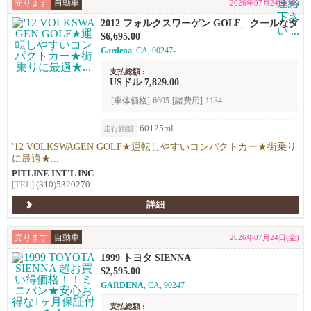
売ります
自動車
2026年07月24日(金)
2012 フォルクスワーゲン GOLF クールなダ
ークネイビー☆ハッチバック★安心保証付き
$6,695.00
★
Gardena
, CA, 90247-
支払総額 :
USドル 7,829.00
[車体価格]
6695
[諸費用]
1134
60125ml
走行距離
'12 VOLKSWAGEN GOLF★運転しやすいコンパクトカー★街乗り
に最適★...
PITLINE INT'L INC
[TEL]
(310)5320270
詳細
売ります
自動車
2026年07月24日(金)
1999 トヨタ SIENNA
$2,595.00
GARDENA
, CA, 90247
支払総額 :