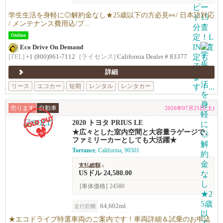
学生生活を身軽に◎解約金なし★25歳以下の方必見👀/ 日本語対応
/ メンテナンス費用込/プ...
Online
Eco Drive On Demand
[TEL]
+1 (800)961-7112
[ライセンス]
California Dealer # 83377
詳細
リース
エコカー
短期
レンタル
レンタカー
売ります
自動車
2026年07月25日(土)
2020 トヨタ PRIUS LE
★広々とした室内空間と大容量ラゲージで、
ファミリーカーとしても大活躍★
Torrance
, California, 90501
支払総額 :
USドル 24,580.00
[車体価格]
24580
64,602ml
走行距離
★エコドライブ特選車両のご案内です！車両詳細＆試乗のお申込