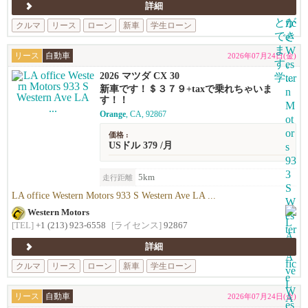
詳細
クルマ
リース
ローン
新車
学生ローン
リース
自動車
2026年07月24日(金)
2026 マツダ CX 30
新車です！＄３７９+taxで乗れちゃいま
す！！
Orange
, CA, 92867
価格 :
USドル 379 /月
5km
走行距離
LA office Western Motors 933 S Western Ave LA ...
Western Motors
[TEL]
+1 (213) 923-6558
[ライセンス]
92867
詳細
クルマ
リース
ローン
新車
学生ローン
リース
自動車
2026年07月24日(金)