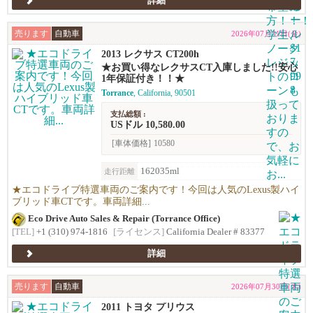
詳細
売ります
自動車
2026年07月31日(金)
2013 レクサス CT200h
★お買い得なレクサスCT入庫しました!!安心
1年保証付き！！★
Torrance
, California, 90501
支払総額 :
USドル 10,580.00
[車体価格]
10580
162035ml
走行距離
★エコドライブ特選車両のご案内です！今回は人気のLexus製ハイ
ブリッド車CTです。車両詳細...
Eco Drive Auto Sales & Repair (Torrance Office)
[TEL]
+1 (310) 974-1816
[ライセンス]
California Dealer # 83377
詳細
売ります
自動車
2026年07月30日(木)
2011 トヨタ プリウス