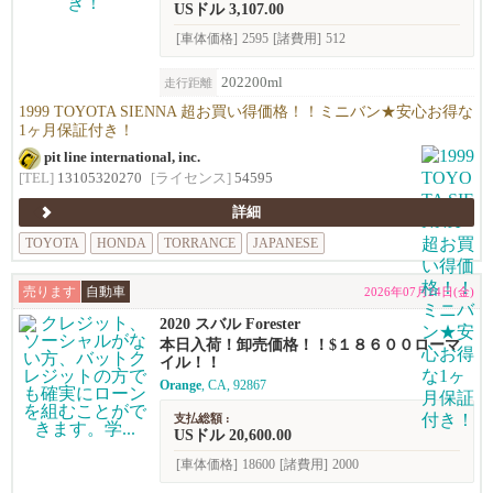
USドル 3,107.00
[車体価格]
2595
[諸費用]
512
202200ml
走行距離
1999 TOYOTA SIENNA 超お買い得価格！！ミニバン★安心お得な
1ヶ月保証付き！
pit line international, inc.
[TEL]
13105320270
[ライセンス]
54595
詳細
TOYOTA
HONDA
TORRANCE
JAPANESE
売ります
自動車
2026年07月24日(金)
2020 スバル Forester
本日入荷！卸売価格！！$１８６００ローマ
イル！！
Orange
, CA, 92867
支払総額 :
USドル 20,600.00
[車体価格]
18600
[諸費用]
2000