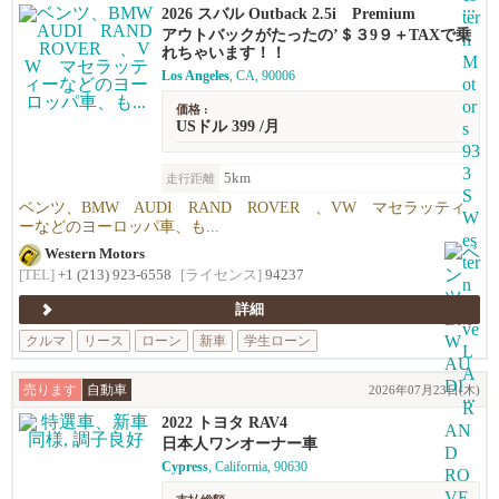
2026 スバル Outback 2.5i Premium
アウトバックがたったの’＄３9９＋TAXで乗
れちゃいます！！
Los Angeles
, CA, 90006
価格 :
USドル 399 /月
5km
走行距離
ベンツ、BMW AUDI RAND ROVER 、VW マセラッティ
ーなどのヨーロッパ車、も...
Western Motors
[TEL]
+1 (213) 923-6558
[ライセンス]
94237
詳細
クルマ
リース
ローン
新車
学生ローン
売ります
自動車
2026年07月23日(木)
2022 トヨタ RAV4
日本人ワンオーナー車
Cypress
, California, 90630