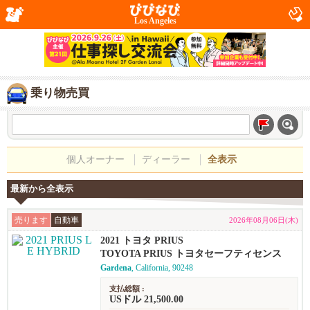
Los Angeles
乗り物売買
個人オーナー
ディーラー
全表示
最新から全表示
売ります
自動車
2026年08月06日(木)
2021 トヨタ PRIUS
TOYOTA PRIUS トヨタセーフティセンス
Gardena
, California, 90248
支払総額 :
USドル 21,500.00