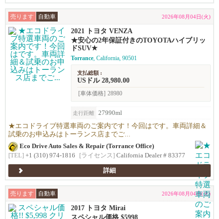
売ります
自動車
2026年08月04日(火)
2021 トヨタ VENZA
★安心の2年保証付きのTOYOTAハイブリッ
ドSUV★
Torrance
, California, 90501
支払総額 :
USドル 28,980.00
[車体価格]
28980
27990ml
走行距離
★エコドライブ特選車両のご案内です！今回はです。車両詳細＆
試乗のお申込みはトーランス店までご...
Eco Drive Auto Sales & Repair (Torrance Office)
[TEL]
+1 (310) 974-1816
[ライセンス]
California Dealer # 83377
詳細
売ります
自動車
2026年08月04日(火)
2017 トヨタ Mirai
スペシャル価格 $5998