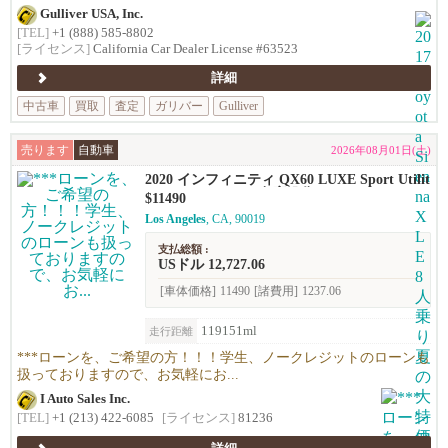
Gulliver USA, Inc.
[TEL]
+1 (888) 585-8802
[ライセンス]
California Car Dealer License #63523
詳細
中古車
買取
査定
ガリバー
Gulliver
売ります
自動車
2026年08月01日(土)
2020 インフィニティ QX60 LUXE Sport Utilit
y 4D *********** 在庫処分セール、$13490 ---
$11490
--> $11490 ***********
Los Angeles
, CA, 90019
支払総額 :
USドル 12,727.06
[車体価格]
11490
[諸費用]
1237.06
119151ml
走行距離
***ローンを、ご希望の方！！！学生、ノークレジットのローンも
扱っておりますので、お気軽にお...
I Auto Sales Inc.
[TEL]
+1 (213) 422-6085
[ライセンス]
81236