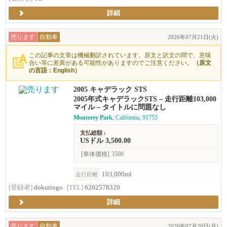
詳細
売ります
自動車
2026年07月21日(火)
この記事の文章は機械翻訳されています。原文と訳文の間で、意味
合い等に差異がある可能性がありますのでご注意ください。
（原文
の言語：English）
2005 キャデラック STS
2005年式キャデラックSTS – 走行距離103,000
マイル – タイトルに問題なし
Monterey Park
, California, 91755
支払総額 :
USドル 3,500.00
[車体価格]
3500
103,000ml
走行距離
[登録者]
dokuringo
[TEL]
6262578320
詳細
売ります
自動車
2026年07月20日(月)