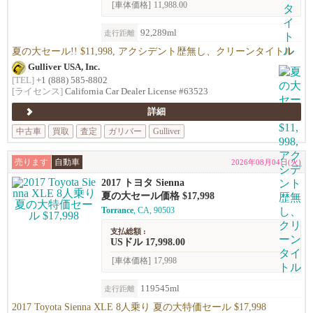
[車体価格]
11,988.00
92,289ml
走行距離
夏の大セール!! $11,998, アクシデント歴無し、クリーンタイトル
Gulliver USA, Inc.
[TEL]
+1 (888) 585-8802
[ライセンス]
California Car Dealer License #63523
詳細
中古車
買取
査定
ガリバー
Gulliver
売ります
自動車
2026年08月04日(火)
2017 トヨタ Sienna
夏の大セール価格 $17,998
Torrance
, CA, 90503
支払総額 :
USドル 17,998.00
[車体価格]
17,998
119545ml
走行距離
2017 Toyota Sienna XLE 8人乗り 夏の大特価セール $17,998