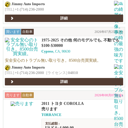
Jimmy Auto Imports
[TEL]
+1 (714) 236-2000
詳細
買います
自動車
2026年07月23日(木)
1975-2025 その他 何のモデルでも, 不動でも
可
$100-$30000
Cypress
, CA, 90630
安全安心のトラブル無い取り引き。8500台売買実績。
Jimmy Auto Imports
[TEL]
+1 (714) 236-2000
[ライセンス]
04810
詳細
売ります
自動車
2026年08月07日(金)
2011 トヨタ COROLLA
売ります
TORRANCE
支払総額 :
USドル 4,000.00