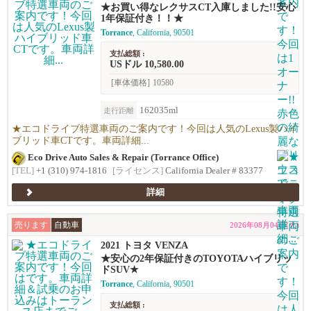
★お買い得なレクサスCT入庫しました!!安心
1年保証付き！！★
Torrance
, California, 90501
支払総額 :
USドル 10,580.00
[車体価格]
10580
162035ml
走行距離
★エコドライブ特選車両のご案内です！今回は人気のLexus製ハイ
ブリッド車CTです。車両詳細...
Eco Drive Auto Sales & Repair (Torrance Office)
[TEL]
+1 (310) 974-1816
[ライセンス]
California Dealer # 83377
詳細
売ります
自動車
2026年08月04日(火)
2021 トヨタ VENZA
★安心の2年保証付きのTOYOTAハイブリッ
ドSUV★
Torrance
, California, 90501
支払総額 :