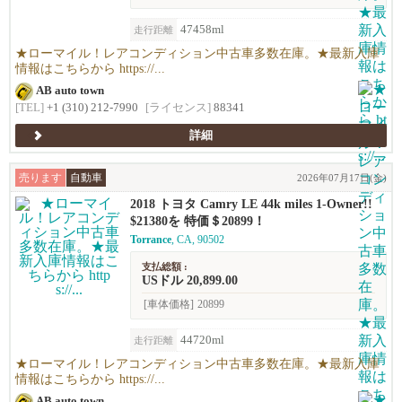
47458ml
走行距離
★ローマイル！レアコンディション中古車多数在庫。★最新入庫
情報はこちらから https://...
AB auto town
[TEL]
+1 (310) 212-7990
[ライセンス]
88341
詳細
売ります
自動車
2026年07月17日(金)
2018 トヨタ Camry LE 44k miles 1-Owner!!
$21380を 特価＄20899！
Torrance
, CA, 90502
支払総額 :
USドル 20,899.00
[車体価格]
20899
44720ml
走行距離
★ローマイル！レアコンディション中古車多数在庫。★最新入庫
情報はこちらから https://...
AB auto town