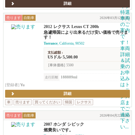
詳細
売ります
自動車
2026年03月12日(木)
2012 レクサス Lexus CT 200h
急遽帰国により出来るだけ安い価格で売りま
す！
Torrance
, California, 90502
支払総額 :
USドル 5,500.00
[車体価格]
5500
188889ml
走行距離
[登録者]
Yu
詳細
車
売ります
買ってください
帰国
レクサス
売ります
自動車
2026年04月22日(水)
2007 ホンダ シビック
燃費良いです。