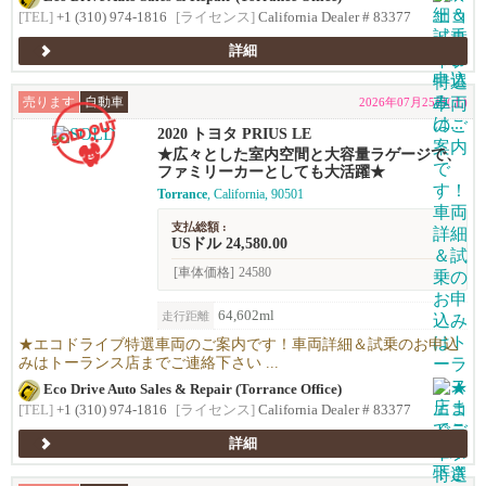
[TEL]
+1 (310) 974-1816
[ライセンス]
California Dealer # 83377
詳細
売ります
自動車
2026年07月25日(土)
2020 トヨタ PRIUS LE
★広々とした室内空間と大容量ラゲージで、
ファミリーカーとしても大活躍★
Torrance
, California, 90501
支払総額 :
USドル 24,580.00
[車体価格]
24580
64,602ml
走行距離
★エコドライブ特選車両のご案内です！車両詳細＆試乗のお申込
みはトーランス店までご連絡下さい ...
Eco Drive Auto Sales & Repair (Torrance Office)
[TEL]
+1 (310) 974-1816
[ライセンス]
California Dealer # 83377
詳細