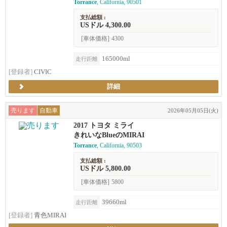
Torrance
, California, 90501
支払総額 :
USドル 4,300.00
[車体価格]
4300
165000ml
走行距離
[登録者]
CIVIC
詳細
売ります
自動車
2026年05月05日(火)
2017 トヨタ ミライ
きれいなBlueのMIRAI
Torrance
, California, 90503
支払総額 :
USドル 5,800.00
[車体価格]
5800
39660ml
走行距離
[登録者]
青色MIRAI