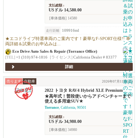
支払総額 :
USドル 14,580.00
[車体価格]
14580
109916ml
走行距離
★エコドライブ特選車両のご案内です！豪華なF-SPORT仕様!! 車
両詳細＆試乗のお申込みは...
Eco Drive Auto Sales & Repair (Torrance Office)
[TEL]
+1 (310) 974-1816
[ライセンス]
California Dealer # 83377
詳細
売ります
自動車
2026年07月11日(土)
2022 トヨタ RAV4 Hybrid XLE Premium
★高年式！普段使いからアドベンチャーまで
使える多用途SUV★
Torrance
, California, 90501
支払総額 :
USドル 34,980.00
[車体価格]
34980