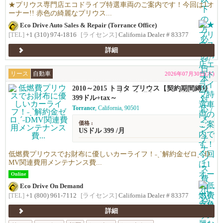
★プリウス専門店エコドライブ特選車両のご案内です！今回は1オ
ーナー!! 赤色の綺麗なプリウス...
Eco Drive Auto Sales & Repair (Torrance Office)
[TEL]
+1 (310) 974-1816
[ライセンス]
California Dealer # 83377
詳細
リース
自動車
2026年07月30日(木)
2010～2015 トヨタ プリウス【契約期間縛り
ナシのリースプラン】月額$399～利用可能！
399ドル+tax～
Torrance
, California, 90501
価格 :
USドル 399 /月
低燃費プリウスでお財布に優しいカーライフ！˗ˏˋ解約金ゼロˎˊ˗D
MV関連費用メンテナンス費...
Online
Eco Drive On Demand
[TEL]
+1 (800) 961-7112
[ライセンス]
California Dealer # 83377
詳細