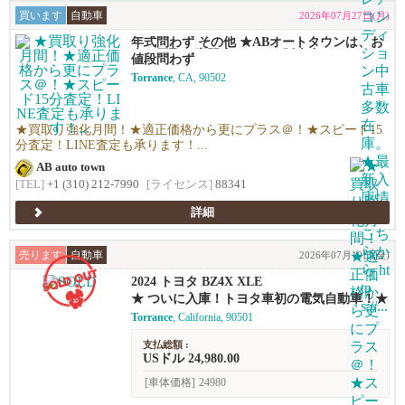
買います
自動車
2026年07月27日(月)
年式問わず その他 ★ABオートタウンは、お
車の買取り専門店です！★販売力があるから
値段問わず
高く買える！シンプルで高い！独自の相場で
Torrance
, CA, 90502
高価買い取りします！★優しい査定で’納得の
価格！高価買い取りします！★年末ご売却予
定の無料査定を実施中！年末の売却予定の方
も早期査定は更にお得！★日本車、アメ車、
★買取り強化月間！★適正価格から更にプラス＠！★スピード15
欧州車なんでも買います！
分査定！LINE査定も承ります！...
AB auto town
[TEL]
+1 (310) 212-7990
[ライセンス]
88341
詳細
売ります
自動車
2026年07月10日(金)
2024 トヨタ BZ4X XLE
★ ついに入庫！トヨタ車初の電気自動車！★
Torrance
, California, 90501
支払総額 :
USドル 24,980.00
[車体価格]
24980