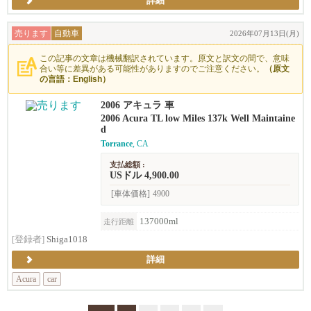
詳細
売ります
自動車
2026年07月13日(月)
この記事の文章は機械翻訳されています。原文と訳文の間で、意味
合い等に差異がある可能性がありますのでご注意ください。
（原文
の言語：English）
2006 アキュラ 車
2006 Acura TL low Miles 137k Well Maintaine
d
Torrance
, CA
支払総額 :
USドル 4,900.00
[車体価格]
4900
137000ml
走行距離
[登録者]
Shiga1018
詳細
Acura
car