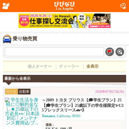
Los Angeles
乗り物売買
個人オーナー
ディーラー
全表示
最新から全表示
リース
自動車
2026年07月27日(月)
～2009 トヨタ プリウス【🎓学生プラン】25
歳以下の学生様限定✨U25フレックスリース
【🎓学生プラン】25歳以下の学生様限定✨U2
🚗💨
5フレックスリース🚗💨
Torrance
, California, 90501
価格 :