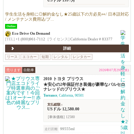
USドル 199 /月
学生生活を身軽に◎解約金なし★25歳以下の方必見👀/ 日本語対応
/ メンテナンス費用込/プ...
Online
Eco Drive On Demand
[TEL]
+1 (800)961-7112
[ライセンス]
California Dealer # 83377
詳細
リース
エコカー
短期
レンタル
レンタカー
売ります
自動車
2026年07月29日(水)
2010 トヨタ プリウス
★安心の2年保証付き装備が豪華なバルセロ
ナレッドのプリウス★
Torrance
, California, 90501
支払総額 :
USドル 12,580.00
[車体価格]
12580
99555ml
走行距離