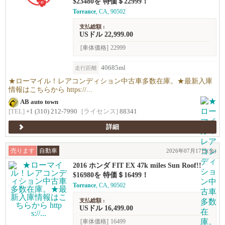
$23480を 特価＄22999！
Torrance
, CA, 90502
支払総額 :
USドル 22,999.00
[車体価格]
22999
40685ml
走行距離
★ローマイル！レアコンディション中古車多数在庫。★最新入庫
情報はこちらから https://...
AB auto town
[TEL]
+1 (310) 212-7990
[ライセンス]
88341
詳細
売ります
自動車
2026年07月17日(金)
2016 ホンダ FIT EX 47k miles Sun Roof!!
$16980を 特価＄16499！
Torrance
, CA, 90502
支払総額 :
USドル 16,499.00
[車体価格]
16499