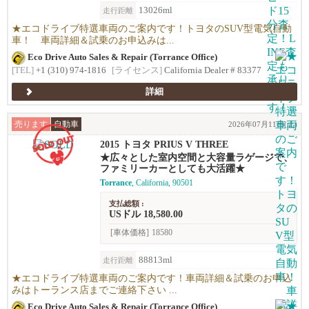
13026ml
走行距離
★エコドライブ特選車両のご案内です！トヨタのSUV型電気自動
車！ 車両詳細＆試乗のお申込みは...
Eco Drive Auto Sales & Repair (Torrance Office)
[TEL]
+1 (310) 974-1816
[ライセンス]
California Dealer # 83377
詳細
売ります
自動車
2026年07月11日(土)
2015 トヨタ PRIUS V THREE
★広々とした室内空間と大容量ラゲージで、
ファミリーカーとしても大活躍★
Torrance
, California, 90501
支払総額 :
USドル 18,580.00
[車体価格]
18580
88813ml
走行距離
★エコドライブ特選車両のご案内です！車両詳細＆試乗のお申込
みはトーランス店までご連絡下さい ...
Eco Drive Auto Sales & Repair (Torrance Office)