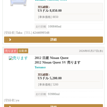
支払総額 :
USドル 8,850.00
[車体価格]
8850
100840ml
走行距離
[登録者]
Taku
[TEL]
4244099548
詳細
売ります
自動車
2026年05月27日(水)
2012 日産 Nissan Quest
2012 Nissan Quest SV 売ります
Torrance
支払総額 :
USドル 5,200.00
[車体価格]
5200
93980ml
走行距離
[登録者]
yu