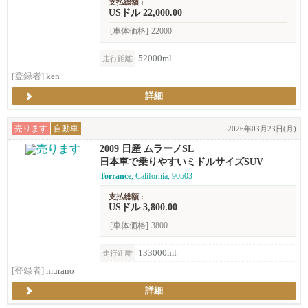
支払総額 :
USドル 22,000.00
[車体価格]
22000
52000ml
走行距離
[登録者]
ken
詳細
売ります
自動車
2026年03月23日(月)
2009 日産 ムラーノSL
日本車で乗りやすいミドルサイズSUV
Torrance
, California, 90503
支払総額 :
USドル 3,800.00
[車体価格]
3800
133000ml
走行距離
[登録者]
murano
詳細