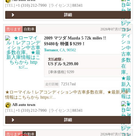
[TEL]
+1 (310) 212-7990
[ライセンス]
88341
詳細
売ります
自動車
2026年07月17日(金)
2009 マツダ Mazda 5 72k miles !!
$9480を 特価＄9299！
Torrance
, CA, 90502
支払総額 :
USドル 9,299.00
[車体価格]
9299
72517ml
走行距離
★ローマイル！レアコンディション中古車多数在庫。★最新入庫
情報はこちらから https://...
AB auto town
[TEL]
+1 (310) 212-7990
[ライセンス]
88341
詳細
売ります
自動車
2026年07月17日(金)