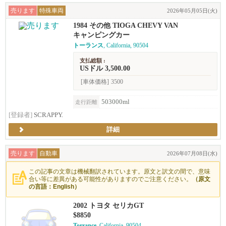
売ります
特殊車両
2026年05月05日(火)
1984 その他 TIOGA CHEVY VAN
キャンピングカー
トーランス
, California, 90504
支払総額 :
USドル 3,500.00
[車体価格]
3500
503000ml
走行距離
[登録者]
SCRAPPY.
詳細
売ります
自動車
2026年07月08日(水)
この記事の文章は機械翻訳されています。原文と訳文の間で、意味
合い等に差異がある可能性がありますのでご注意ください。
（原文
の言語：English）
2002 トヨタ セリカGT
$8850
Torrance
, California, 90504