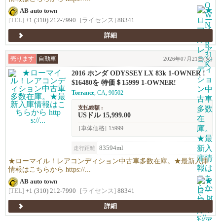
AB auto town
[TEL]
+1 (310) 212-7990
[ライセンス]
88341
詳細
売ります
自動車
2026年07月21日(火)
2016 ホンダ ODYSSEY LX 83k 1-OWNER !
$16480を 特価＄15999 1-OWNER!
Torrance
, CA, 90502
支払総額 :
USドル 15,999.00
[車体価格]
15999
83594ml
走行距離
★ローマイル！レアコンディション中古車多数在庫。★最新入庫
情報はこちらから https://...
AB auto town
[TEL]
+1 (310) 212-7990
[ライセンス]
88341
詳細