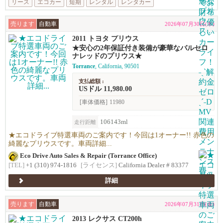
リース
エコカー
短期
レンタル
レンタカー
売ります
自動車
2026年07月30日(木)
2011 トヨタ プリウス
★安心の2年保証付き装備が豪華なバルセロ
ナレッドのプリウス★
Torrance
, California, 90501
支払総額 :
USドル 11,980.00
[車体価格]
11980
106143ml
走行距離
★エコドライブ特選車両のご案内です！今回は1オーナー!! 赤色の
綺麗なプリウスです。車両詳細...
Eco Drive Auto Sales & Repair (Torrance Office)
[TEL]
+1 (310) 974-1816
[ライセンス]
California Dealer # 83377
詳細
売ります
自動車
2026年07月31日(金)
2013 レクサス CT200h