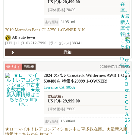
USドル 20,499.00
[車体価格]
20499
31951ml
走行距離
2019 Mercedes Benz CLA250 1-OWNER 31K
AB auto town
[TEL]
+1 (310) 212-7990
[ライセンス]
88341
詳細
売ります
自動車
2026年07月17日(金)
2024 スバル Crosstrek Wilderness AWD 1-Own
er!!
$30480を 特価＄29999 1-OWNER!
Torrance
, CA, 90502
支払総額 :
USドル 29,999.00
[車体価格]
29999
15306ml
走行距離
★ローマイル！レアコンディション中古車多数在庫。★最新入庫
情報はこちらから https://...