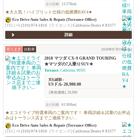
21378ml
走行距離
★大人気！ハイブリット仕様の低燃費RAV4★
Eco Drive Auto Sales & Repair (Torrance Office)
[TEL]
+1 (310) 974-1816
[ライセンス]
California Dealer # 83377
詳細
売ります
自動車
2026年07月18日(土)
2018 マツダ CX-9 GRAND TOURING
★マツダの7人乗りSUV★
Torrance
, California, 90501
支払総額 :
USドル 20,980.00
[車体価格]
20,980
61369ml
走行距離
★エコドライブ特選車両のご案内です！ 車両詳細＆試乗のお申込
みはトーランス店までご連絡下さい...
Eco Drive Auto Sales & Repair (Torrance Office)
[TEL]
+1 (310) 974-1816
[ライセンス]
California Dealer # 83377