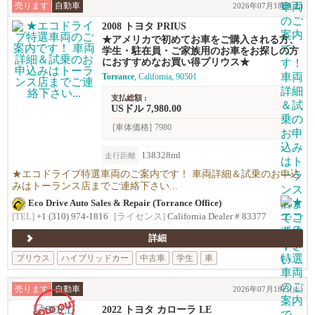
売ります
自動車
2026年07月18日(土)
2008 トヨタ PRIUS
★アメリカで初めてお車をご購入される方、
学生・駐在員・ご家族用のお車をお探しの方
におすすめなお買い得プリウス★
Torrance
, California, 90501
支払総額 :
USドル 7,980.00
[車体価格]
7980
138328ml
走行距離
★エコドライブ特選車両のご案内です！ 車両詳細＆試乗のお申込
みはトーランス店までご連絡下さい...
Eco Drive Auto Sales & Repair (Torrance Office)
[TEL]
+1 (310) 974-1816
[ライセンス]
California Dealer # 83377
詳細
プリウス
ハイブリッドカー
中古車
学生
車
売ります
自動車
2026年07月18日(土)
2022 トヨタ カローラ LE