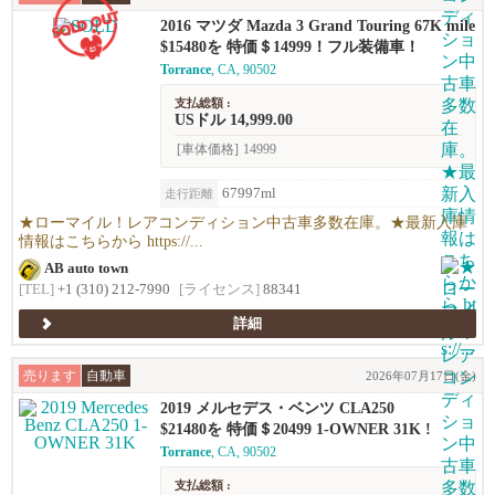
2016 マツダ Mazda 3 Grand Touring 67K mile
s !
$15480を 特価＄14999！フル装備車！
Torrance
, CA, 90502
支払総額 :
USドル 14,999.00
[車体価格]
14999
67997ml
走行距離
★ローマイル！レアコンディション中古車多数在庫。★最新入庫
情報はこちらから https://...
AB auto town
[TEL]
+1 (310) 212-7990
[ライセンス]
88341
詳細
売ります
自動車
2026年07月17日(金)
2019 メルセデス・ベンツ CLA250
$21480を 特価＄20499 1-OWNER 31K !
Torrance
, CA, 90502
支払総額 :