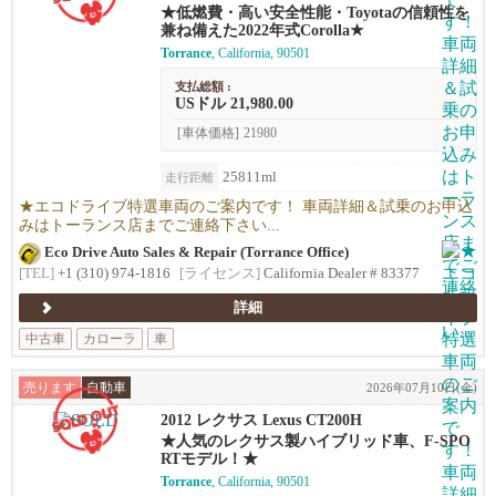
★低燃費・高い安全性能・Toyotaの信頼性を
兼ね備えた2022年式Corolla★
Torrance
, California, 90501
支払総額 :
USドル 21,980.00
[車体価格]
21980
25811ml
走行距離
★エコドライブ特選車両のご案内です！ 車両詳細＆試乗のお申込
みはトーランス店までご連絡下さい...
Eco Drive Auto Sales & Repair (Torrance Office)
[TEL]
+1 (310) 974-1816
[ライセンス]
California Dealer # 83377
詳細
中古車
カローラ
車
売ります
自動車
2026年07月10日(金)
2012 レクサス Lexus CT200H
★人気のレクサス製ハイブリッド車、F-SPO
RTモデル！★
Torrance
, California, 90501