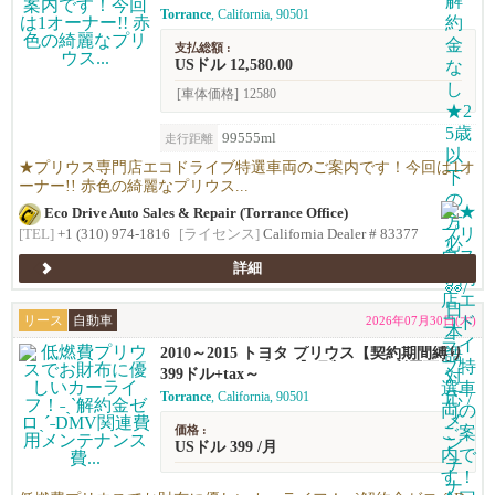
Torrance
, California, 90501
支払総額 :
USドル 12,580.00
[車体価格]
12580
99555ml
走行距離
★プリウス専門店エコドライブ特選車両のご案内です！今回は1オ
ーナー!! 赤色の綺麗なプリウス...
Eco Drive Auto Sales & Repair (Torrance Office)
[TEL]
+1 (310) 974-1816
[ライセンス]
California Dealer # 83377
詳細
リース
自動車
2026年07月30日(木)
2010～2015 トヨタ プリウス【契約期間縛り
ナシのリースプラン】月額$399～利用可能！
399ドル+tax～
Torrance
, California, 90501
価格 :
USドル 399 /月