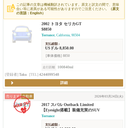
この記事の文章は機械翻訳されています。原文と訳文の間で、意味
合い等に差異がある可能性がありますのでご注意ください。
（原文
の言語：English）
2002 トヨタ セリカGT
$8850
Torrance
, California, 90504
支払総額 :
USドル 8,850.00
[車体価格]
8850
100840ml
走行距離
[登録者]
Taku
[TEL]
4244099548
詳細
売ります
自動車
2026年03月24日(火)
2017 スバル Outback Limited
【Eyesight搭載】装備充実のSUV
Torrance
支払総額 :