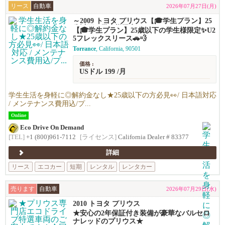
リース
自動車
2026年07月27日(月)
～2009 トヨタ プリウス【🎓学生プラン】25
歳以下の学生様限定✨U25フレックスリース
【🎓学生プラン】25歳以下の学生様限定✨U2
🚗💨
5フレックスリース🚗💨
Torrance
, California, 90501
価格 :
USドル 199 /月
学生生活を身軽に◎解約金なし★25歳以下の方必見👀/ 日本語対応
/ メンテナンス費用込/プ...
Online
Eco Drive On Demand
[TEL]
+1 (800)961-7112
[ライセンス]
California Dealer # 83377
詳細
リース
エコカー
短期
レンタル
レンタカー
売ります
自動車
2026年07月29日(水)
2010 トヨタ プリウス
★安心の2年保証付き装備が豪華なバルセロ
ナレッドのプリウス★