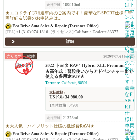
109916ml
走行距離
★エコドライブ特選車両のご案内です！豪華なF-SPORT仕様!! 車
両詳細＆試乗のお申込みは...
Eco Drive Auto Sales & Repair (Torrance Office)
[TEL]
+1 (310) 974-1816
[ライセンス]
California Dealer # 83377
詳細
売ります
自動車
2026年07月11日(土)
2022 トヨタ RAV4 Hybrid XLE Premium
★高年式！普段使いからアドベンチャーまで
使える多用途SUV★
Torrance
, California, 90501
支払総額 :
USドル 34,980.00
[車体価格]
34980
21378ml
走行距離
★大人気！ハイブリット仕様の低燃費RAV4★
Eco Drive Auto Sales & Repair (Torrance Office)
[TEL]
+1 (310) 974-1816
[ライセンス]
California Dealer # 83377