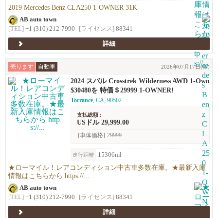
2019 Mercedes Benz CLA250 1-OWNER 31K
AB auto town
[TEL]
+1 (310) 212-7990
[ライセンス]
88341
詳細
売ります
自動車
2026年07月17日(金)
2024 スバル Crosstrek Wilderness AWD 1-Own
er!!
$30480を 特価＄29999 1-OWNER!
Torrance
, CA, 90502
支払総額 :
USドル 29,999.00
[車体価格]
29999
15306ml
走行距離
★ローマイル！レアコンディション中古車多数在庫。★最新入庫
情報はこちらから https://...
AB auto town
[TEL]
+1 (310) 212-7990
[ライセンス]
88341
詳細