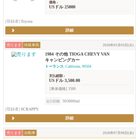
価格 :
USドル 25000
[登録者]
Toyota
詳細
売ります
特殊車両
2026年05月05日(火)
1984 その他 TIOGA CHEVY VAN
キャンピングカー
トーランス
, California, 90504
支払総額 :
USドル 3,500.00
[車体価格]
3500
503000ml
走行距離
[登録者]
SCRAPPY.
詳細
売ります
自動車
2026年07月08日(水)