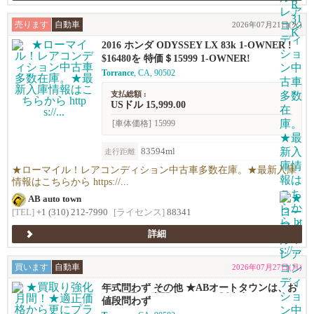
売ります
自動車
2026年07月21日(火)
2016 ホンダ ODYSSEY LX 83k 1-OWNER !
$16480を 特価＄15999 1-OWNER!
Torrance
, CA, 90502
支払総額 :
USドル 15,999.00
[車体価格]
15999
83594ml
走行距離
★ローマイル！レアコンディション中古車多数在庫。★最新入庫
情報はこちらから https://...
AB auto town
[TEL]
+1 (310) 212-7990
[ライセンス]
88341
詳細
買います
自動車
2026年07月27日(月)
年式問わず その他 ★ABオートタウンは、お
車の買取り専門店です！★販売力があるから
値段問わず
高く買える！シンプルで高い！独自の相場で