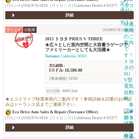
[TEL]
+1 (310) 974-1816
[ライセンス]
California Dealer # 83377
詳細
売ります
自動車
2026年07月11日(土)
2015 トヨタ PRIUS V THREE
★広々とした室内空間と大容量ラゲージで、
ファミリーカーとしても大活躍★
Torrance
, California, 90501
支払総額 :
USドル 18,580.00
[車体価格]
18580
88813ml
走行距離
★エコドライブ特選車両のご案内です！車両詳細＆試乗のお申込
みはトーランス店までご連絡下さい ...
Eco Drive Auto Sales & Repair (Torrance Office)
[TEL]
+1 (310) 974-1816
[ライセンス]
California Dealer # 83377
詳細