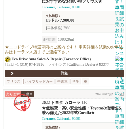
におすすめなお買い得プリウス★
Torrance
, California, 90501
支払総額 :
USドル 7,980.00
[車体価格]
7980
138328ml
走行距離
★エコドライブ特選車両のご案内です！ 車両詳細＆試乗のお申込
みはトーランス店までご連絡下さい...
Eco Drive Auto Sales & Repair (Torrance Office)
[TEL]
+1 (310) 974-1816
[ライセンス]
California Dealer # 83377
詳細
プリウス
ハイブリッドカー
中古車
学生
車
売ります
自動車
2026年07月18日(土)
2022 トヨタ カローラ LE
★低燃費・高い安全性能・Toyotaの信頼性を
兼ね備えた2022年式Corolla★
Torrance
, California, 90501
支払総額 :