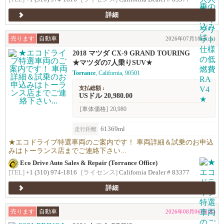
詳細
売ります
自動車
2026年07月18日(土)
2018 マツダ CX-9 GRAND TOURING
★マツダの7人乗りSUV★
Torrance
, California, 90501
支払総額 :
USドル 20,980.00
[車体価格]
20,980
61369ml
走行距離
★エコドライブ特選車両のご案内です！ 車両詳細＆試乗のお申込
みはトーランス店までご連絡下さい...
Eco Drive Auto Sales & Repair (Torrance Office)
[TEL]
+1 (310) 974-1816
[ライセンス]
California Dealer # 83377
詳細
売ります
自動車
2026年08月06日(木)