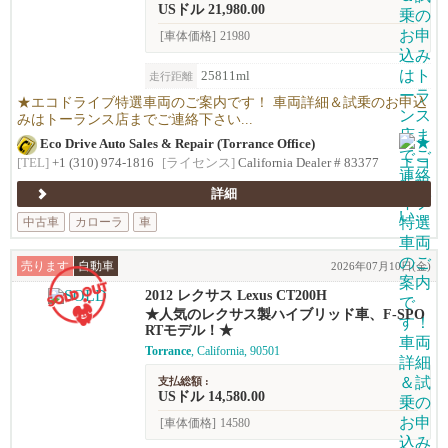
USドル 21,980.00
[車体価格]
21980
25811ml
走行距離
★エコドライブ特選車両のご案内です！ 車両詳細＆試乗のお申込
みはトーランス店までご連絡下さい...
Eco Drive Auto Sales & Repair (Torrance Office)
[TEL]
+1 (310) 974-1816
[ライセンス]
California Dealer # 83377
詳細
中古車
カローラ
車
売ります
自動車
2026年07月10日(金)
2012 レクサス Lexus CT200H
★人気のレクサス製ハイブリッド車、F-SPO
RTモデル！★
Torrance
, California, 90501
支払総額 :
USドル 14,580.00
[車体価格]
14580