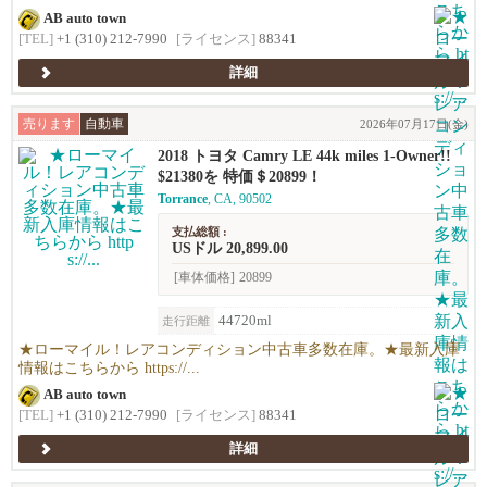
AB auto town
[TEL]
+1 (310) 212-7990
[ライセンス]
88341
詳細
売ります
自動車
2026年07月17日(金)
2018 トヨタ Camry LE 44k miles 1-Owner!!
$21380を 特価＄20899！
Torrance
, CA, 90502
支払総額 :
USドル 20,899.00
[車体価格]
20899
44720ml
走行距離
★ローマイル！レアコンディション中古車多数在庫。★最新入庫
情報はこちらから https://...
AB auto town
[TEL]
+1 (310) 212-7990
[ライセンス]
88341
詳細