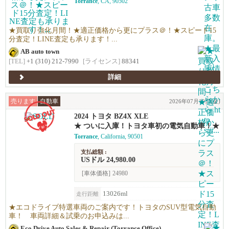
Torrance
, CA, 90502
高価買い取りします！★優しい査定で’納得の
価格！高価買い取りします！★年末ご売却予
定の無料査定を実施中！年末の売却予定の方
も早期査定は更にお得！★日本車、アメ車、
★買取り強化月間！★適正価格から更にプラス＠！★スピード15
欧州車なんでも買います！
分査定！LINE査定も承ります！...
AB auto town
[TEL]
+1 (310) 212-7990
[ライセンス]
88341
詳細
売ります
自動車
2026年07月10日(金)
2024 トヨタ BZ4X XLE
★ ついに入庫！トヨタ車初の電気自動車！★
Torrance
, California, 90501
支払総額 :
USドル 24,980.00
[車体価格]
24980
13026ml
走行距離
★エコドライブ特選車両のご案内です！トヨタのSUV型電気自動
車！ 車両詳細＆試乗のお申込みは...
Eco Drive Auto Sales & Repair (Torrance Office)