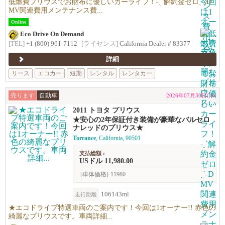
低燃費プリウスでお財布に優しいカーライフ！˗ˏˋ解約金ゼロˎˊ˗D
MV関連費用メンテナンス費...
Online
Eco Drive On Demand
[TEL]
+1 (800) 961-7112
[ライセンス]
California Dealer # 83377
詳細
リース
エコカー
短期
レンタル
レンタカー
売ります
自動車
2026年07月30日(木)
2011 トヨタ プリウス
★安心の2年保証付き装備が豪華なバルセロ
ナレッドのプリウス★
Torrance
, California, 90501
支払総額 :
USドル 11,980.00
[車体価格]
11980
106143ml
走行距離
★エコドライブ特選車両のご案内です！今回は1オーナー!! 赤色の
綺麗なプリウスです。車両詳細...