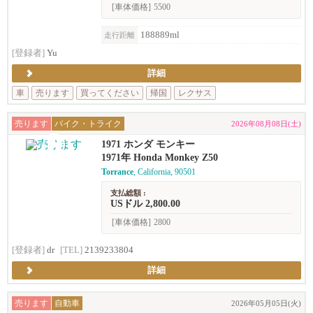
[車体価格]
5500
188889ml
走行距離
[登録者]
Yu
詳細
車
売ります
買ってください
帰国
レクサス
売ります
バイク・トライク
2026年08月08日(土)
1971 ホンダ モンキー
1971年 Honda Monkey Z50
Torrance
, California, 90501
支払総額 :
USドル 2,800.00
[車体価格]
2800
[登録者]
dr
[TEL]
2139233804
詳細
売ります
自動車
2026年05月05日(火)