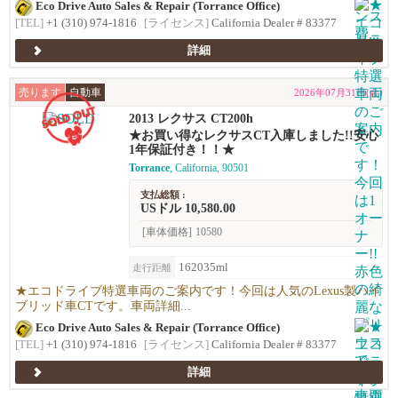
Eco Drive Auto Sales & Repair (Torrance Office)
[TEL]
+1 (310) 974-1816
[ライセンス]
California Dealer # 83377
詳細
売ります
自動車
2026年07月31日(金)
2013 レクサス CT200h
★お買い得なレクサスCT入庫しました!!安心
1年保証付き！！★
Torrance
, California, 90501
支払総額 :
USドル 10,580.00
[車体価格]
10580
162035ml
走行距離
★エコドライブ特選車両のご案内です！今回は人気のLexus製ハイ
ブリッド車CTです。車両詳細...
Eco Drive Auto Sales & Repair (Torrance Office)
[TEL]
+1 (310) 974-1816
[ライセンス]
California Dealer # 83377
詳細