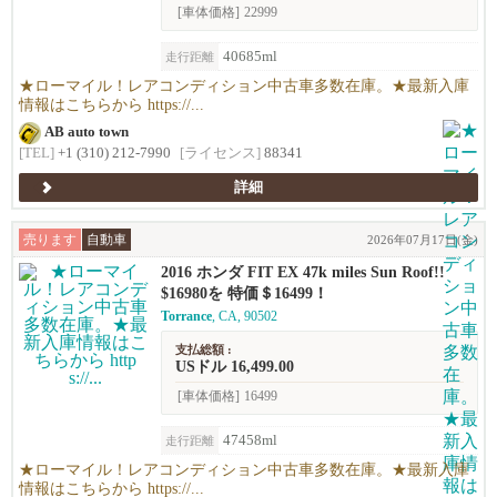
[車体価格]
22999
40685ml
走行距離
★ローマイル！レアコンディション中古車多数在庫。★最新入庫
情報はこちらから https://...
AB auto town
[TEL]
+1 (310) 212-7990
[ライセンス]
88341
詳細
売ります
自動車
2026年07月17日(金)
2016 ホンダ FIT EX 47k miles Sun Roof!!
$16980を 特価＄16499！
Torrance
, CA, 90502
支払総額 :
USドル 16,499.00
[車体価格]
16499
47458ml
走行距離
★ローマイル！レアコンディション中古車多数在庫。★最新入庫
情報はこちらから https://...