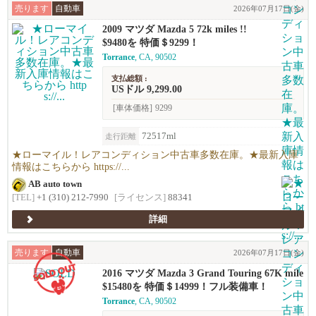
売ります
自動車
2026年07月17日(金)
2009 マツダ Mazda 5 72k miles !!
$9480を 特価＄9299！
Torrance
, CA, 90502
支払総額 :
USドル 9,299.00
[車体価格]
9299
72517ml
走行距離
★ローマイル！レアコンディション中古車多数在庫。★最新入庫
情報はこちらから https://...
AB auto town
[TEL]
+1 (310) 212-7990
[ライセンス]
88341
詳細
売ります
自動車
2026年07月17日(金)
2016 マツダ Mazda 3 Grand Touring 67K mile
s !
$15480を 特価＄14999！フル装備車！
Torrance
, CA, 90502