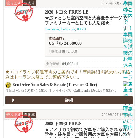
売ります
自動車
2026年07月25日(土)
2020 トヨタ PRIUS LE
★広々とした室内空間と大容量ラゲージで、
ファミリーカーとしても大活躍★
Torrance
, California, 90501
支払総額 :
USドル 24,580.00
[車体価格]
24580
64,602ml
走行距離
★エコドライブ特選車両のご案内です！車両詳細＆試乗のお申込
みはトーランス店までご連絡下さい ...
Eco Drive Auto Sales & Repair (Torrance Office)
[TEL]
+1 (310) 974-1816
[ライセンス]
California Dealer # 83377
詳細
売ります
自動車
2026年07月18日(土)
2008 トヨタ PRIUS
★アメリカで初めてお車をご購入される方、
学生・駐在員・ご家族用のお車をお探しの方