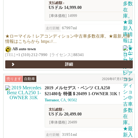
支払総額 :
USドル 14,999.00
[車体価格]
14999
67997ml
走行距離
★ローマイル！レアコンディション中古車多数在庫。★最新入庫
情報はこちらから https://...
AB auto town
[TEL]
+1 (310) 212-7990
[ライセンス]
88341
詳細
売ります
自動車
2026年07月17日(金)
2019 メルセデス・ベンツ CLA250
$21480を 特価＄20499 1-OWNER 31K !
Torrance
, CA, 90502
支払総額 :
USドル 20,499.00
[車体価格]
20499
31951ml
走行距離