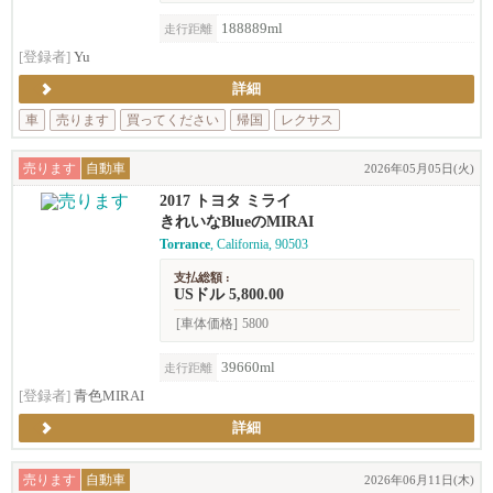
188889ml
走行距離
[登録者]
Yu
詳細
車
売ります
買ってください
帰国
レクサス
売ります
自動車
2026年05月05日(火)
2017 トヨタ ミライ
きれいなBlueのMIRAI
Torrance
, California, 90503
支払総額 :
USドル 5,800.00
[車体価格]
5800
39660ml
走行距離
[登録者]
青色MIRAI
詳細
売ります
自動車
2026年06月11日(木)