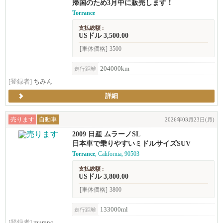
帰国のため3月中に販売します！
Torrance
支払総額 :
USドル 3,500.00
[車体価格]
3500
204000km
走行距離
[登録者]
ちみん
詳細
売ります
自動車
2026年03月23日(月)
2009 日産 ムラーノSL
日本車で乗りやすいミドルサイズSUV
Torrance
, California, 90503
支払総額 :
USドル 3,800.00
[車体価格]
3800
133000ml
走行距離
[登録者]
murano