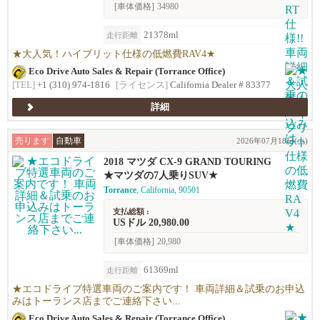
[車体価格]
34980
21378ml
走行距離
★大人気！ハイブリット仕様の低燃費RAV4★
Eco Drive Auto Sales & Repair (Torrance Office)
[TEL]
+1 (310) 974-1816
[ライセンス]
California Dealer # 83377
詳細
売ります
自動車
2026年07月18日(土)
2018 マツダ CX-9 GRAND TOURING
★マツダの7人乗りSUV★
Torrance
, California, 90501
支払総額 :
USドル 20,980.00
[車体価格]
20,980
61369ml
走行距離
★エコドライブ特選車両のご案内です！ 車両詳細＆試乗のお申込
みはトーランス店までご連絡下さい...
Eco Drive Auto Sales & Repair (Torrance Office)