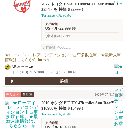
2022 トヨタ Corolla Hybrid LE 40k Miles !!
$23480を 特価＄22999！
Torrance
, CA, 90502
支払総額 :
USドル 22,999.00
[車体価格]
22999
40685ml
走行距離
★ローマイル！レアコンディション中古車多数在庫。★最新入庫
情報はこちらから https://...
AB auto town
[TEL]
+1 (310) 212-7990
[ライセンス]
88341
詳細
売ります
自動車
2026年07月17日(金)
2016 ホンダ FIT EX 47k miles Sun Roof!!
$16980を 特価＄16499！
Torrance
, CA, 90502
支払総額 :
USドル 16,499.00