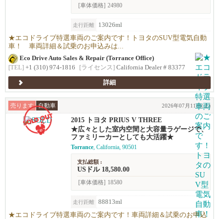
[車体価格]
24980
13026ml
走行距離
★エコドライブ特選車両のご案内です！トヨタのSUV型電気自動
車！ 車両詳細＆試乗のお申込みは...
Eco Drive Auto Sales & Repair (Torrance Office)
[TEL]
+1 (310) 974-1816
[ライセンス]
California Dealer # 83377
詳細
売ります
自動車
2026年07月11日(土)
2015 トヨタ PRIUS V THREE
★広々とした室内空間と大容量ラゲージで、
ファミリーカーとしても大活躍★
Torrance
, California, 90501
支払総額 :
USドル 18,580.00
[車体価格]
18580
88813ml
走行距離
★エコドライブ特選車両のご案内です！車両詳細＆試乗のお申込