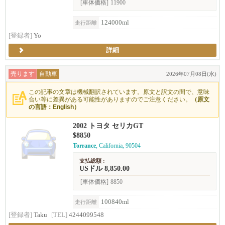
[車体価格]
11900
124000ml
走行距離
[登録者]
Yo
詳細
売ります
自動車
2026年07月08日(水)
この記事の文章は機械翻訳されています。原文と訳文の間で、意味
合い等に差異がある可能性がありますのでご注意ください。
（原文
の言語：English）
2002 トヨタ セリカGT
$8850
Torrance
, California, 90504
支払総額 :
USドル 8,850.00
[車体価格]
8850
100840ml
走行距離
[登録者]
Taku
[TEL]
4244099548