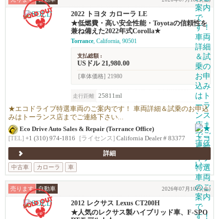
2022 トヨタ カローラ LE
★低燃費・高い安全性能・Toyotaの信頼性を
兼ね備えた2022年式Corolla★
Torrance
, California, 90501
支払総額 :
USドル 21,980.00
[車体価格]
21980
25811ml
走行距離
★エコドライブ特選車両のご案内です！ 車両詳細＆試乗のお申込
みはトーランス店までご連絡下さい...
Eco Drive Auto Sales & Repair (Torrance Office)
[TEL]
+1 (310) 974-1816
[ライセンス]
California Dealer # 83377
詳細
中古車
カローラ
車
売ります
自動車
2026年07月10日(金)
2012 レクサス Lexus CT200H
★人気のレクサス製ハイブリッド車、F-SPO