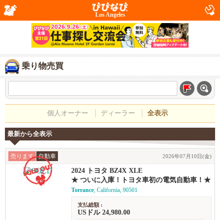
Los Angeles
乗り物売買
個人オーナー
ディーラー
全表示
最新から全表示
売ります
自動車
2026年07月10日(金)
2024 トヨタ BZ4X XLE
★ ついに入庫！トヨタ車初の電気自動車！★
Torrance
, California, 90501
支払総額 :
USドル 24,980.00