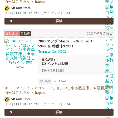
情報はこちらから https://...
AB auto town
[TEL]
+1 (310) 212-7990
[ライセンス]
88341
詳細
売ります
自動車
2026年07月17日(金)
2009 マツダ Mazda 5 72k miles !!
$9480を 特価＄9299！
Torrance
, CA, 90502
支払総額 :
USドル 9,299.00
[車体価格]
9299
72517ml
走行距離
★ローマイル！レアコンディション中古車多数在庫。★最新入庫
情報はこちらから https://...
AB auto town
[TEL]
+1 (310) 212-7990
[ライセンス]
88341
詳細