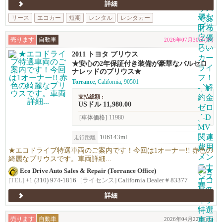
詳細
リース
エコカー
短期
レンタル
レンタカー
売ります
自動車
2026年07月30日(木)
2011 トヨタ プリウス
★安心の2年保証付き装備が豪華なバルセロ
ナレッドのプリウス★
Torrance
, California, 90501
支払総額 :
USドル 11,980.00
[車体価格]
11980
106143ml
走行距離
★エコドライブ特選車両のご案内です！今回は1オーナー!! 赤色の
綺麗なプリウスです。車両詳細...
Eco Drive Auto Sales & Repair (Torrance Office)
[TEL]
+1 (310) 974-1816
[ライセンス]
California Dealer # 83377
詳細
売ります
自動車
2026年04月22日(水)