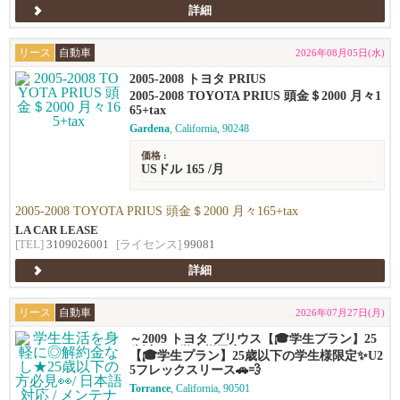
詳細
リース
自動車
2026年08月05日(水)
2005-2008 トヨタ PRIUS
2005-2008 TOYOTA PRIUS 頭金＄2000 月々1
65+tax
Gardena
, California, 90248
価格 :
USドル 165 /月
2005-2008 TOYOTA PRIUS 頭金＄2000 月々165+tax
LA CAR LEASE
[TEL]
3109026001
[ライセンス]
99081
詳細
リース
自動車
2026年07月27日(月)
～2009 トヨタ プリウス【🎓学生プラン】25
歳以下の学生様限定✨U25フレックスリース
【🎓学生プラン】25歳以下の学生様限定✨U2
🚗💨
5フレックスリース🚗💨
Torrance
, California, 90501