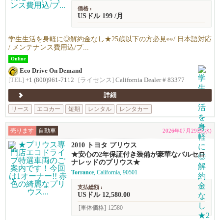
価格 :
USドル 199 /月
学生生活を身軽に◎解約金なし★25歳以下の方必見👀/ 日本語対応
/ メンテナンス費用込/プ...
Online
Eco Drive On Demand
[TEL]
+1 (800)961-7112
[ライセンス]
California Dealer # 83377
詳細
リース
エコカー
短期
レンタル
レンタカー
売ります
自動車
2026年07月29日(水)
2010 トヨタ プリウス
★安心の2年保証付き装備が豪華なバルセロ
ナレッドのプリウス★
Torrance
, California, 90501
支払総額 :
USドル 12,580.00
[車体価格]
12580