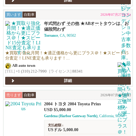
詳細
買います
自動車
2026年07月27日(月)
年式問わず その他 ★ABオートタウンは、お
車の買取り専門店です！★販売力があるから
値段問わず
高く買える！シンプルで高い！独自の相場で
Torrance
, CA, 90502
高価買い取りします！★優しい査定で’納得の
価格！高価買い取りします！★年末ご売却予
定の無料査定を実施中！年末の売却予定の方
も早期査定は更にお得！★日本車、アメ車、
★買取り強化月間！★適正価格から更にプラス＠！★スピード15
欧州車なんでも買います！
分査定！LINE査定も承ります！...
AB auto town
[TEL]
+1 (310) 212-7990
[ライセンス]
88341
詳細
売ります
自動車
2026年07月09日(木)
2004 トヨタ 2004 Toyota Prius
USD $5,000.00
Gardena (Harbor Gateway North)
, California, 90248
支払総額 :
USドル 5,000.00