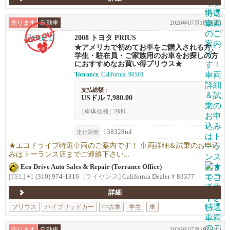
売ります
自動車
2026年07月18日(土)
2008 トヨタ PRIUS
★アメリカで初めてお車をご購入される方、
学生・駐在員・ご家族用のお車をお探しの方
におすすめなお買い得プリウス★
Torrance
, California, 90501
支払総額 :
USドル 7,980.00
[車体価格]
7980
138328ml
走行距離
★エコドライブ特選車両のご案内です！ 車両詳細＆試乗のお申込
みはトーランス店までご連絡下さい...
Eco Drive Auto Sales & Repair (Torrance Office)
[TEL]
+1 (310) 974-1816
[ライセンス]
California Dealer # 83377
詳細
プリウス
ハイブリッドカー
中古車
学生
車
売ります
自動車
2026年07月18日(土)