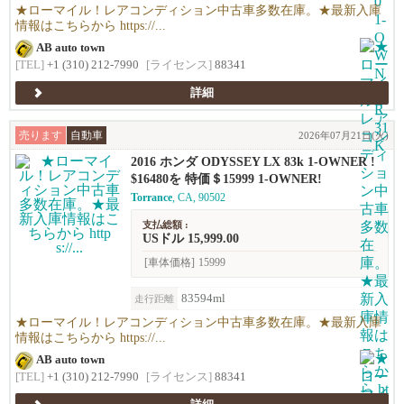
★ローマイル！レアコンディション中古車多数在庫。★最新入庫
情報はこちらから https://...
AB auto town
[TEL]
+1 (310) 212-7990
[ライセンス]
88341
詳細
売ります
自動車
2026年07月21日(火)
2016 ホンダ ODYSSEY LX 83k 1-OWNER !
$16480を 特価＄15999 1-OWNER!
Torrance
, CA, 90502
支払総額 :
USドル 15,999.00
[車体価格]
15999
83594ml
走行距離
★ローマイル！レアコンディション中古車多数在庫。★最新入庫
情報はこちらから https://...
AB auto town
[TEL]
+1 (310) 212-7990
[ライセンス]
88341