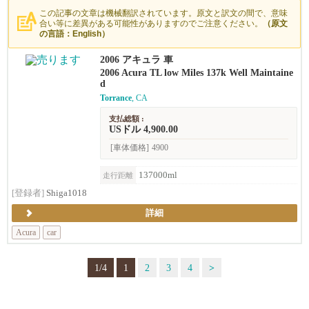
この記事の文章は機械翻訳されています。原文と訳文の間で、意味
合い等に差異がある可能性がありますのでご注意ください。
（原文
の言語：English）
2006 アキュラ 車
2006 Acura TL low Miles 137k Well Maintaine
d
Torrance
, CA
支払総額 :
USドル 4,900.00
[車体価格]
4900
137000ml
走行距離
[登録者]
Shiga1018
詳細
Acura
car
1/4
1
2
3
4
>