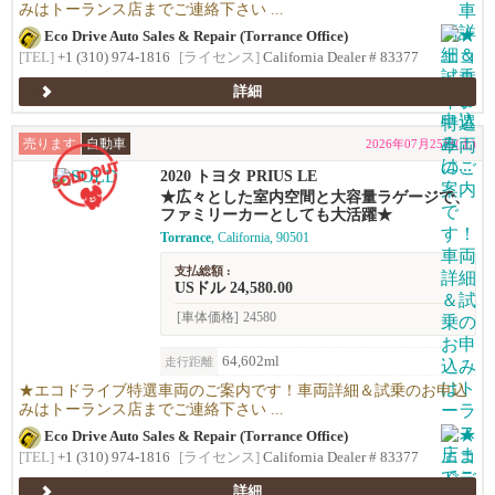
みはトーランス店までご連絡下さい ...
Eco Drive Auto Sales & Repair (Torrance Office)
[TEL]
+1 (310) 974-1816
[ライセンス]
California Dealer # 83377
詳細
売ります
自動車
2026年07月25日(土)
2020 トヨタ PRIUS LE
★広々とした室内空間と大容量ラゲージで、
ファミリーカーとしても大活躍★
Torrance
, California, 90501
支払総額 :
USドル 24,580.00
[車体価格]
24580
64,602ml
走行距離
★エコドライブ特選車両のご案内です！車両詳細＆試乗のお申込
みはトーランス店までご連絡下さい ...
Eco Drive Auto Sales & Repair (Torrance Office)
[TEL]
+1 (310) 974-1816
[ライセンス]
California Dealer # 83377
詳細