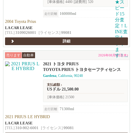
[車体価格]
4480
[諸費用]
520
160000ml
走行距離
2004 Toyota Prius
LA CAR LEASE
[TEL]
3109026001
[ライセンス]
99081
詳細
売ります
自動車
2026年08月06日(木)
2021 トヨタ PRIUS
TOYOTA PRIUS トヨタセーフティセンス
Gardena
, California, 90248
支払総額 :
USドル 21,500.00
[車体価格]
21500
71300ml
走行距離
2021 PRIUS LE HYBRID
LA CAR LEASE
[TEL]
310-902-6001
[ライセンス]
99081