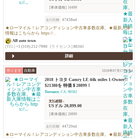
[車体価格]
16499
47458ml
走行距離
★ローマイル！レアコンディション中古車多数在庫。★最新入庫
情報はこちらから https://...
AB auto town
[TEL]
+1 (310) 212-7990
[ライセンス]
88341
詳細
売ります
自動車
2026年07月17日(金)
2018 トヨタ Camry LE 44k miles 1-Owner!!
$21380を 特価＄20899！
Torrance
, CA, 90502
支払総額 :
USドル 20,899.00
[車体価格]
20899
44720ml
走行距離
★ローマイル！レアコンディション中古車多数在庫。★最新入庫