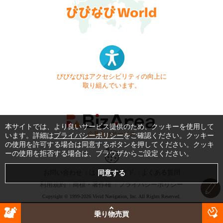
びびなびはアクセシビリティの向上に
取り組んでいます。
本サイトでは、より良いサービス提供のため、クッキーを使用して
- 企業向けサービス -
います。詳細は
プライバシーポリシー
をご確認ください。クッキー
の使用を許可する場合は同意するボタンを押してください。クッキ
ーの使用を拒否する場合は、ブラウザからご設定ください。
お問い合わせ
はじめてガイド
よくある質問
利用規約
商標・著作権
プライバシーポリシー
Copyright © 1999-2026 Vivid Navigation, Inc. All Rights Reserved.
Server US (42) @ Los Angeles Data Center
乗り物売買