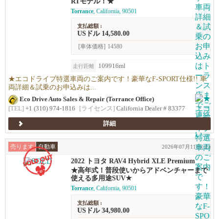
RTモデル！★
Torrance
, California, 90501
支払総額 :
USドル 14,580.00
[車体価格]
14580
109916ml
走行距離
★エコドライブ特選車両のご案内です！豪華なF-SPORT仕様!! 車
両詳細＆試乗のお申込みは...
Eco Drive Auto Sales & Repair (Torrance Office)
[TEL]
+1 (310) 974-1816
[ライセンス]
California Dealer # 83377
詳細
売ります
自動車
2026年07月11日(土)
2022 トヨタ RAV4 Hybrid XLE Premium
★高年式！普段使いからアドベンチャーまで
使える多用途SUV★
Torrance
, California, 90501
支払総額 :
USドル 34,980.00