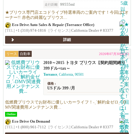
99555ml
走行距離
★プリウス専門店エコドライブ特選車両のご案内です！今回は1オ
ーナー!! 赤色の綺麗なプリウス...
Eco Drive Auto Sales & Repair (Torrance Office)
[TEL]
+1 (310) 974-1816
[ライセンス]
California Dealer # 83377
詳細
リース
自動車
2026年07月30日(木)
2010～2015 トヨタ プリウス【契約期間縛り
ナシのリースプラン】月額$399～利用可能！
399ドル+tax～
Torrance
, California, 90501
価格 :
USドル 399 /月
低燃費プリウスでお財布に優しいカーライフ！˗ˏˋ解約金ゼロˎˊ˗D
MV関連費用メンテナンス費...
Online
Eco Drive On Demand
[TEL]
+1 (800) 961-7112
[ライセンス]
California Dealer # 83377