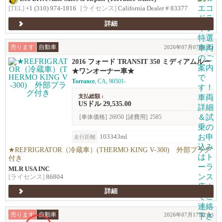
[TEL]
+1 (310) 974-1816
[ライセンス]
California Dealer # 83377
詳細
売ります
自動車
2026年07月07日(火)
2016 フォード TRANSIT 350 ミディアムルー
フ
★ワンオーナー車★
Torrance
, CA, 90501-
支払総額 :
USドル 29,535.00
[車体価格]
26950
[諸費用]
2585
103343ml
走行距離
★REFRIGRATOR（冷蔵車）(THERMO KING V-300) 外部プラグ
付き
MLR USA INC
[ライセンス]
86804
詳細
売ります
自動車
2026年07月17日(金)