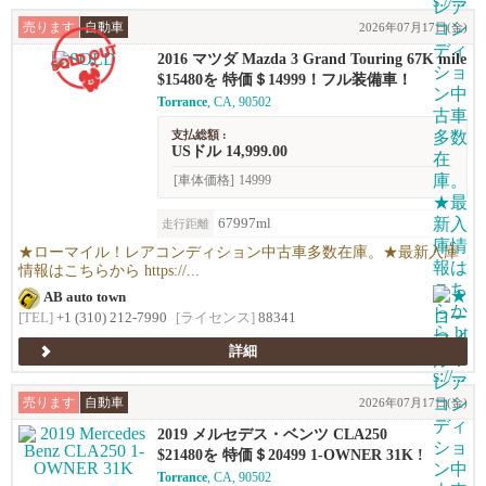
売ります
自動車
2026年07月17日(金)
2016 マツダ Mazda 3 Grand Touring 67K mile
s !
$15480を 特価＄14999！フル装備車！
Torrance
, CA, 90502
支払総額 :
USドル 14,999.00
[車体価格]
14999
67997ml
走行距離
★ローマイル！レアコンディション中古車多数在庫。★最新入庫
情報はこちらから https://...
AB auto town
[TEL]
+1 (310) 212-7990
[ライセンス]
88341
詳細
売ります
自動車
2026年07月17日(金)
2019 メルセデス・ベンツ CLA250
$21480を 特価＄20499 1-OWNER 31K !
Torrance
, CA, 90502