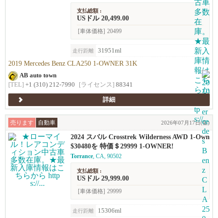
支払総額 :
USドル 20,499.00
[車体価格]
20499
31951ml
走行距離
2019 Mercedes Benz CLA250 1-OWNER 31K
AB auto town
[TEL]
+1 (310) 212-7990
[ライセンス]
88341
詳細
売ります
自動車
2026年07月17日(金)
2024 スバル Crosstrek Wilderness AWD 1-Own
er!!
$30480を 特価＄29999 1-OWNER!
Torrance
, CA, 90502
支払総額 :
USドル 29,999.00
[車体価格]
29999
15306ml
走行距離