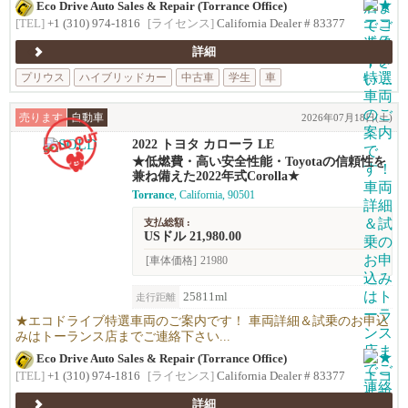
Eco Drive Auto Sales & Repair (Torrance Office)
[TEL]
+1 (310) 974-1816
[ライセンス]
California Dealer # 83377
詳細
プリウス
ハイブリッドカー
中古車
学生
車
売ります
自動車
2026年07月18日(土)
2022 トヨタ カローラ LE
★低燃費・高い安全性能・Toyotaの信頼性を
兼ね備えた2022年式Corolla★
Torrance
, California, 90501
支払総額 :
USドル 21,980.00
[車体価格]
21980
25811ml
走行距離
★エコドライブ特選車両のご案内です！ 車両詳細＆試乗のお申込
みはトーランス店までご連絡下さい...
Eco Drive Auto Sales & Repair (Torrance Office)
[TEL]
+1 (310) 974-1816
[ライセンス]
California Dealer # 83377
詳細