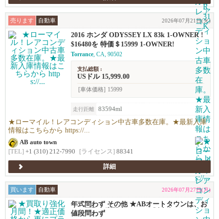
売ります
自動車
2026年07月21日(火)
2016 ホンダ ODYSSEY LX 83k 1-OWNER !
$16480を 特価＄15999 1-OWNER!
Torrance
, CA, 90502
支払総額 :
USドル 15,999.00
[車体価格]
15999
83594ml
走行距離
★ローマイル！レアコンディション中古車多数在庫。★最新入庫
情報はこちらから https://...
AB auto town
[TEL]
+1 (310) 212-7990
[ライセンス]
88341
詳細
買います
自動車
2026年07月27日(月)
年式問わず その他 ★ABオートタウンは、お
車の買取り専門店です！★販売力があるから
値段問わず
高く買える！シンプルで高い！独自の相場で