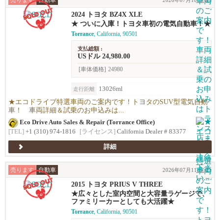
売ります
自動車
2026年07月10日(金)
2024 トヨタ BZ4X XLE
★ ついに入庫！トヨタ車初の電気自動車！★
Torrance
, California, 90501
支払総額 :
USドル 24,980.00
[車体価格]
24980
13026ml
走行距離
★エコドライブ特選車両のご案内です！トヨタのSUV型電気自動
車！ 車両詳細＆試乗のお申込みは...
Eco Drive Auto Sales & Repair (Torrance Office)
[TEL]
+1 (310) 974-1816
[ライセンス]
California Dealer # 83377
詳細
売ります
自動車
2026年07月11日(土)
2015 トヨタ PRIUS V THREE
★広々とした室内空間と大容量ラゲージで、
ファミリーカーとしても大活躍★
Torrance
, California, 90501