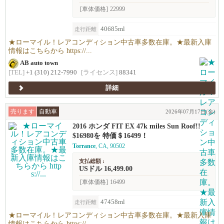
[車体価格]
22999
40685ml
走行距離
★ローマイル！レアコンディション中古車多数在庫。★最新入庫
情報はこちらから https://...
AB auto town
[TEL]
+1 (310) 212-7990
[ライセンス]
88341
詳細
売ります
自動車
2026年07月17日(金)
2016 ホンダ FIT EX 47k miles Sun Roof!!
$16980を 特価＄16499！
Torrance
, CA, 90502
支払総額 :
USドル 16,499.00
[車体価格]
16499
47458ml
走行距離
★ローマイル！レアコンディション中古車多数在庫。★最新入庫
情報はこちらから https://...