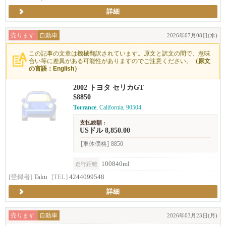
詳細
売ります
自動車
2026年07月08日(水)
この記事の文章は機械翻訳されています。原文と訳文の間で、意味
合い等に差異がある可能性がありますのでご注意ください。
（原文
の言語：English）
2002 トヨタ セリカGT
$8850
Torrance
, California, 90504
支払総額 :
USドル 8,850.00
[車体価格]
8850
100840ml
走行距離
[登録者]
Taku
[TEL]
4244099548
詳細
売ります
自動車
2026年03月23日(月)