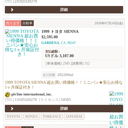
[TEL]
(310)5320270
詳細
売ります
自動車
2026年07月24日(金)
1999 トヨタ SIENNA
$2,595.00
GARDENA
, CA, 90247
支払総額 :
USドル 3,107.00
[車体価格]
2595
[諸費用]
512
202200ml
走行距離
1999 TOYOTA SIENNA 超お買い得価格！！ミニバン★安心お得な
1ヶ月保証付き！
pit line international, inc.
[TEL]
13105320270
[ライセンス]
54595
詳細
TOYOTA
HONDA
TORRANCE
JAPANESE