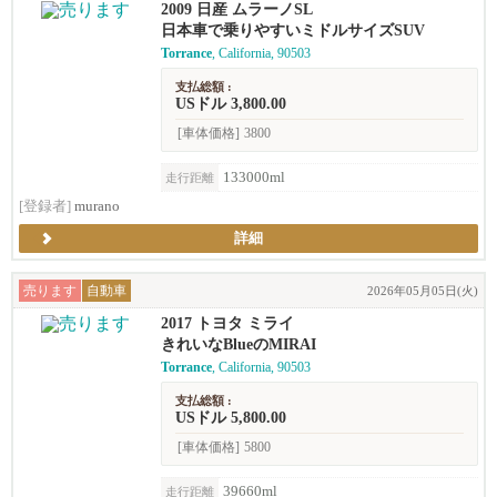
2009 日産 ムラーノSL
日本車で乗りやすいミドルサイズSUV
Torrance
, California, 90503
支払総額 :
USドル 3,800.00
[車体価格]
3800
133000ml
走行距離
[登録者]
murano
詳細
売ります
自動車
2026年05月05日(火)
2017 トヨタ ミライ
きれいなBlueのMIRAI
Torrance
, California, 90503
支払総額 :
USドル 5,800.00
[車体価格]
5800
39660ml
走行距離