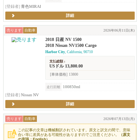
[登録者]
青色MIRAI
詳細
売ります
自動車
2026年06月11日(木)
2018 日産 NV 1500
2018 Nissan NV1500 Cargo
Harbor City
, California, 90710
支払総額 :
USドル 13,800.00
[車体価格]
13800
100850ml
走行距離
[登録者]
Nissan NV
詳細
売ります
自動車
2026年07月13日(月)
この記事の文章は機械翻訳されています。原文と訳文の間で、意味
合い等に差異がある可能性がありますのでご注意ください。
（原文
の言語：English）