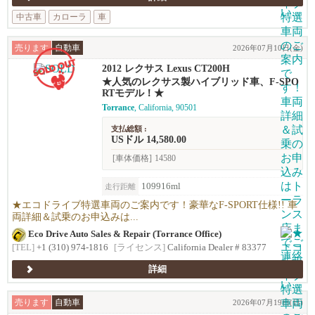
中古車
カローラ
車
売ります
自動車
2026年07月10日(金)
2012 レクサス Lexus CT200H
★人気のレクサス製ハイブリッド車、F-SPO
RTモデル！★
Torrance
, California, 90501
支払総額 :
USドル 14,580.00
[車体価格]
14580
109916ml
走行距離
★エコドライブ特選車両のご案内です！豪華なF-SPORT仕様!! 車
両詳細＆試乗のお申込みは...
Eco Drive Auto Sales & Repair (Torrance Office)
[TEL]
+1 (310) 974-1816
[ライセンス]
California Dealer # 83377
詳細
売ります
自動車
2026年07月19日(日)