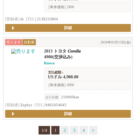
[車体価格]
2800
[登録者]
dr
[TEL]
2139233804
詳細
売ります
自動車
2026年03月13日(金)
2013 トヨタ 𝑪𝒐𝒓𝒐𝒍𝒍𝒂
4900(交渉込み)
Ktown
支払総額 :
USドル 4,900.00
[車体価格]
4900
210000km
走行距離
[登録者]
Zephyr
[TEL]
9492454645
詳細
1/4
1
2
3
4
>