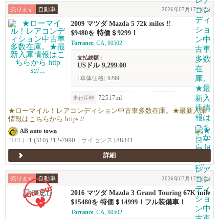
売ります
自動車
2026年07月17日(金)
2009 マツダ Mazda 5 72k miles !!
$9480を 特価＄9299！
Torrance
, CA, 90502
支払総額 :
USドル 9,299.00
[車体価格]
9299
72517ml
走行距離
★ローマイル！レアコンディション中古車多数在庫。★最新入庫
情報はこちらから https://...
AB auto town
[TEL]
+1 (310) 212-7990
[ライセンス]
88341
詳細
売ります
自動車
2026年07月17日(金)
2016 マツダ Mazda 3 Grand Touring 67K mile
s !
$15480を 特価＄14999！フル装備車！
Torrance
, CA, 90502