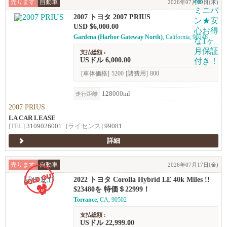
売ります
自動車
2026年07月09日(木)
2007 トヨタ 2007 PRIUS
USD $6,000.00
Gardena (Harbor Gateway North)
, California, 90248
支払総額 :
USドル 6,000.00
[車体価格]
5200
[諸費用]
800
128000ml
走行距離
2007 PRIUS
LA CAR LEASE
[TEL]
3109026001
[ライセンス]
99081
詳細
売ります
自動車
2026年07月17日(金)
2022 トヨタ Corolla Hybrid LE 40k Miles !!
$23480を 特価＄22999！
Torrance
, CA, 90502
支払総額 :
USドル 22,999.00