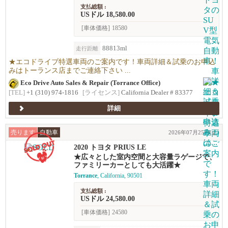
支払総額 :
USドル 18,580.00
[車体価格]
18580
88813ml
走行距離
★エコドライブ特選車両のご案内です！車両詳細＆試乗のお申込
みはトーランス店までご連絡下さい ...
Eco Drive Auto Sales & Repair (Torrance Office)
[TEL]
+1 (310) 974-1816
[ライセンス]
California Dealer # 83377
詳細
売ります
自動車
2026年07月25日(土)
2020 トヨタ PRIUS LE
★広々とした室内空間と大容量ラゲージで、
ファミリーカーとしても大活躍★
Torrance
, California, 90501
支払総額 :
USドル 24,580.00
[車体価格]
24580