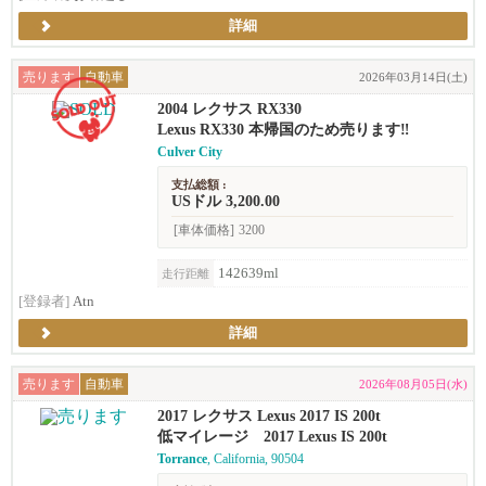
詳細
売ります
自動車
2026年03月14日(土)
2004 レクサス RX330
Lexus RX330 本帰国のため売ります‼︎
Culver City
支払総額 :
USドル 3,200.00
[車体価格]
3200
142639ml
走行距離
[登録者]
Atn
詳細
売ります
自動車
2026年08月05日(水)
2017 レクサス Lexus 2017 IS 200t
低マイレージ 2017 Lexus IS 200t
Torrance
, California, 90504