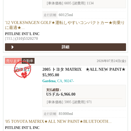
[車体価格]
6695
[諸費用]
1134
60125ml
走行距離
'12 VOLKSWAGEN GOLF★運転しやすいコンパクトカー★街乗り
に最適★...
PITLINE INT'L INC
[TEL]
(310)5320270
詳細
売ります
自動車
2026年07月24日(金)
2005 トヨタ MATRIX ★ALL NEW PAINT★
BLUETOOTH、ドライブレコーダー★
$5,995.00
Gardena
, CA, 90247-
支払総額 :
USドル 6,966.00
[車体価格]
5995
[諸費用]
971
81000ml
走行距離
'05 TOYOTA MATRIX★ALL NEW PAINT★BLUETOOTH...
PITLINE INT'L INC