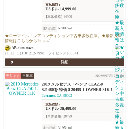
支払総額 :
USドル 14,999.00
[車体価格]
14999
67997ml
走行距離
★ローマイル！レアコンディション中古車多数在庫。★最新入庫
情報はこちらから https://...
AB auto town
[TEL]
+1 (310) 212-7990
[ライセンス]
88341
詳細
売ります
自動車
2026年07月17日(金)
2019 メルセデス・ベンツ CLA250
$21480を 特価＄20499 1-OWNER 31K !
Torrance
, CA, 90502
支払総額 :
USドル 20,499.00
[車体価格]
20499
31951ml
走行距離