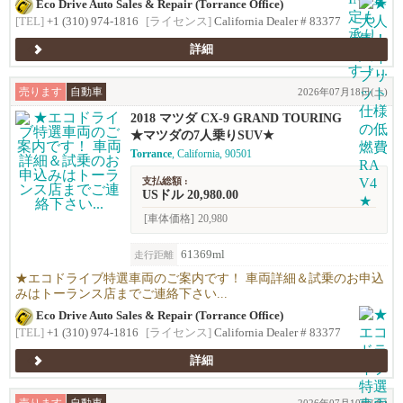
Eco Drive Auto Sales & Repair (Torrance Office)
[TEL]
+1 (310) 974-1816
[ライセンス]
California Dealer # 83377
詳細
売ります
自動車
2026年07月18日(土)
2018 マツダ CX-9 GRAND TOURING
★マツダの7人乗りSUV★
Torrance
, California, 90501
支払総額 :
USドル 20,980.00
[車体価格]
20,980
61369ml
走行距離
★エコドライブ特選車両のご案内です！ 車両詳細＆試乗のお申込
みはトーランス店までご連絡下さい...
Eco Drive Auto Sales & Repair (Torrance Office)
[TEL]
+1 (310) 974-1816
[ライセンス]
California Dealer # 83377
詳細