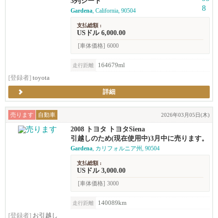
3列シート
Gardena
, California, 90504
支払総額 :
USドル 6,000.00
[車体価格]
6000
164679ml
走行距離
[登録者]
toyota
詳細
売ります
自動車
2026年03月05日(木)
2008 トヨタ トヨタSiena
引越しのため(現在使用中)3月中に売ります。
Gardena
, カリフォルニア州, 90504
支払総額 :
USドル 3,000.00
[車体価格]
3000
140089km
走行距離
[登録者]
お引越し