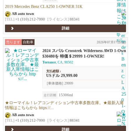
2019 Mercedes Benz CLA250 1-OWNER 31K
AB auto town
[TEL]
+1 (310) 212-7990
[ライセンス]
88341
詳細
売ります
自動車
2026年07月17日(金)
2024 スバル Crosstrek Wilderness AWD 1-Own
er!!
$30480を 特価＄29999 1-OWNER!
Torrance
, CA, 90502
支払総額 :
USドル 29,999.00
[車体価格]
29999
15306ml
走行距離
★ローマイル！レアコンディション中古車多数在庫。★最新入庫
情報はこちらから https://...
AB auto town
[TEL]
+1 (310) 212-7990
[ライセンス]
88341
詳細