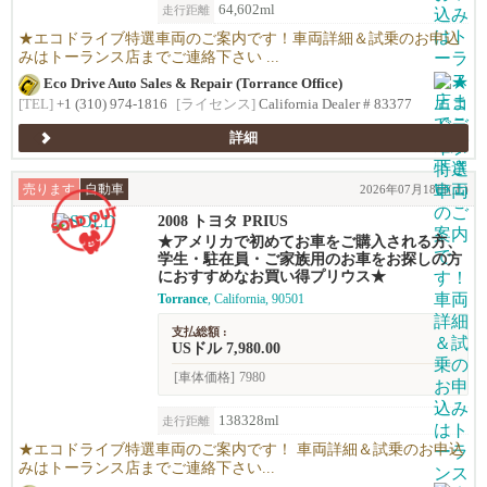
64,602ml
走行距離
★エコドライブ特選車両のご案内です！車両詳細＆試乗のお申込
みはトーランス店までご連絡下さい ...
Eco Drive Auto Sales & Repair (Torrance Office)
[TEL]
+1 (310) 974-1816
[ライセンス]
California Dealer # 83377
詳細
売ります
自動車
2026年07月18日(土)
2008 トヨタ PRIUS
★アメリカで初めてお車をご購入される方、
学生・駐在員・ご家族用のお車をお探しの方
におすすめなお買い得プリウス★
Torrance
, California, 90501
支払総額 :
USドル 7,980.00
[車体価格]
7980
138328ml
走行距離
★エコドライブ特選車両のご案内です！ 車両詳細＆試乗のお申込
みはトーランス店までご連絡下さい...