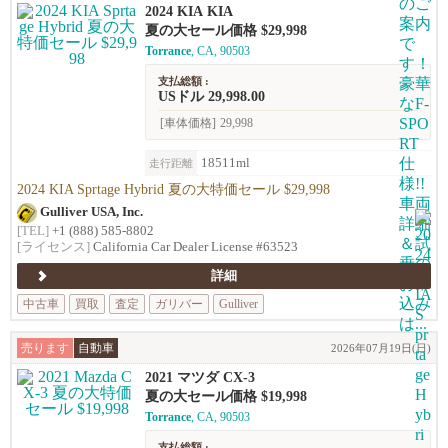
2024 KIA KIA
夏の大セール価格 $29,998
Torrance
, CA, 90503
支払総額 :
USドル 29,998.00
[車体価格]
29,998
18511ml
走行距離
2024 KIA Sprtage Hybrid 夏の大特価セール $29,998
Gulliver USA, Inc.
[TEL]
+1 (888) 585-8802
[ライセンス]
California Car Dealer License #63523
詳細
中古車
買取
査定
ガリバー
Gulliver
売ります
自動車
2026年07月19日(日)
2021 マツダ CX-3
夏の大セール価格 $19,998
Torrance
, CA, 90503
支払総額 :