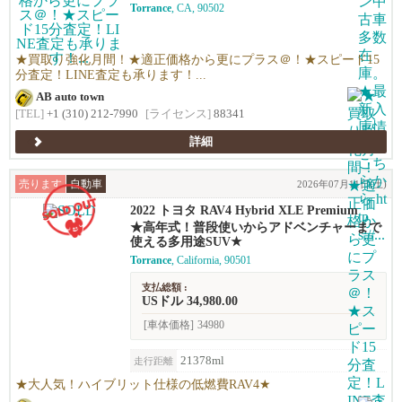
Torrance
, CA, 90502
高価買い取りします！★優しい査定で’納得の
価格！高価買い取りします！★年末ご売却予
定の無料査定を実施中！年末の売却予定の方
も早期査定は更にお得！★日本車、アメ車、
★買取り強化月間！★適正価格から更にプラス＠！★スピード15
欧州車なんでも買います！
分査定！LINE査定も承ります！...
AB auto town
[TEL]
+1 (310) 212-7990
[ライセンス]
88341
詳細
売ります
自動車
2026年07月11日(土)
2022 トヨタ RAV4 Hybrid XLE Premium
★高年式！普段使いからアドベンチャーまで
使える多用途SUV★
Torrance
, California, 90501
支払総額 :
USドル 34,980.00
[車体価格]
34980
21378ml
走行距離
★大人気！ハイブリット仕様の低燃費RAV4★