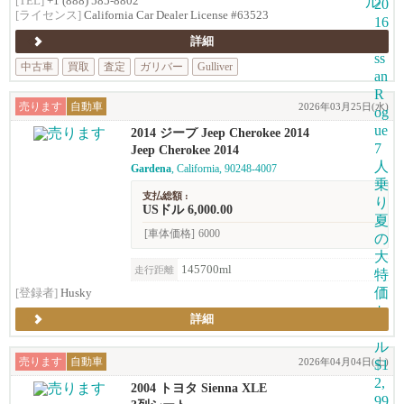
[TEL]
+1 (888) 585-8802
[ライセンス]
California Car Dealer License #63523
詳細
中古車
買取
査定
ガリバー
Gulliver
売ります
自動車
2026年03月25日(水)
2014 ジープ Jeep Cherokee 2014
Jeep Cherokee 2014
Gardena
, California, 90248-4007
支払総額 :
USドル 6,000.00
[車体価格]
6000
145700ml
走行距離
[登録者]
Husky
詳細
売ります
自動車
2026年04月04日(土)
2004 トヨタ Sienna XLE