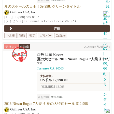
夏の大セールの目玉!! $9,998, クリーンタイトル
Gulliver USA, Inc.
[TEL]
+1 (888) 585-8802
[ライセンス]
California Car Dealer License #63523
詳細
中古車
買取
査定
ガリバー
Gulliver
売ります
自動車
2026年07月20日(月)
2016 日産 Rogue
夏の大セール 2016 Nissan Rogue 7人乗り $12,
998
Torrance
, CA, 90503
支払総額 :
USドル 12,998.00
[車体価格]
12,998
99455ml
走行距離
2016 Nissan Rogue 7人乗り 夏の大特価セール $12,998
Gulliver USA, Inc.