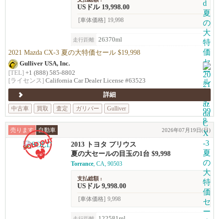
USドル 19,998.00
[車体価格]
19,998
26370ml
走行距離
2021 Mazda CX-3 夏の大特価セール $19,998
Gulliver USA, Inc.
[TEL]
+1 (888) 585-8802
[ライセンス]
California Car Dealer License #63523
詳細
中古車
買取
査定
ガリバー
Gulliver
売ります
自動車
2026年07月19日(日)
2013 トヨタ プリウス
夏の大セールの目玉の1台 $9,998
Torrance
, CA, 90503
支払総額 :
USドル 9,998.00
[車体価格]
9,998
122581ml
走行距離