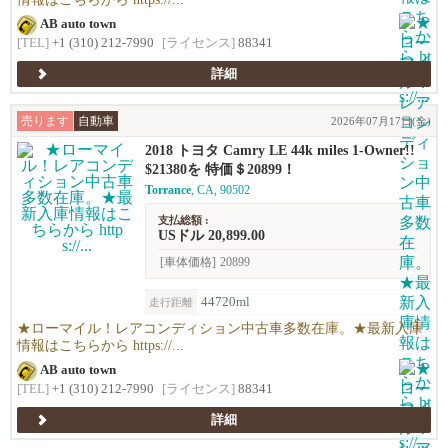
AB auto town
[TEL]
+1 (310) 212-7990
[ライセンス]
88341
詳細
売ります
自動車
2026年07月17日(金)
2018 トヨタ Camry LE 44k miles 1-Owner!!
$21380を 特価＄20899！
Torrance
, CA, 90502
支払総額 :
USドル 20,899.00
[車体価格]
20899
44720ml
走行距離
★ローマイル！レアコンディション中古車多数在庫。★最新入庫
情報はこちらから https://...
AB auto town
[TEL]
+1 (310) 212-7990
[ライセンス]
88341
詳細