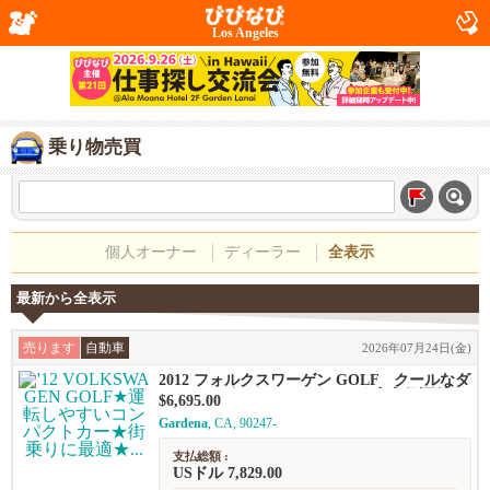
Los Angeles
乗り物売買
個人オーナー
ディーラー
全表示
最新から全表示
売ります
自動車
2026年07月24日(金)
2012 フォルクスワーゲン GOLF クールなダ
ークネイビー☆ハッチバック★安心保証付き
$6,695.00
★
Gardena
, CA, 90247-
支払総額 :
USドル 7,829.00