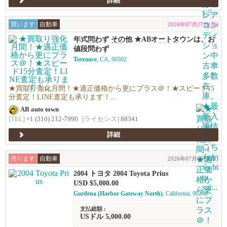
詳細
買います
自動車
2026年07月27日(月)
年式問わず その他 ★ABオートタウンは、お
車の買取り専門店です！★販売力があるから
値段問わず
高く買える！シンプルで高い！独自の相場で
Torrance
, CA, 90502
高価買い取りします！★優しい査定で’納得の
価格！高価買い取りします！★年末ご売却予
定の無料査定を実施中！年末の売却予定の方
も早期査定は更にお得！★日本車、アメ車、
★買取り強化月間！★適正価格から更にプラス＠！★スピード15
欧州車なんでも買います！
分査定！LINE査定も承ります！...
AB auto town
[TEL]
+1 (310) 212-7990
[ライセンス]
88341
詳細
売ります
自動車
2026年07月09日(木)
2004 トヨタ 2004 Toyota Prius
USD $5,000.00
Gardena (Harbor Gateway North)
, California, 90248
支払総額 :
USドル 5,000.00