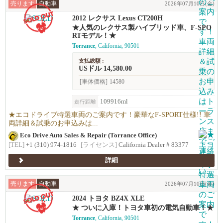
売ります
自動車
2026年07月10日(金)
2012 レクサス Lexus CT200H
★人気のレクサス製ハイブリッド車、F-SPO
RTモデル！★
Torrance
, California, 90501
支払総額 :
USドル 14,580.00
[車体価格]
14580
109916ml
走行距離
★エコドライブ特選車両のご案内です！豪華なF-SPORT仕様!! 車
両詳細＆試乗のお申込みは...
Eco Drive Auto Sales & Repair (Torrance Office)
[TEL]
+1 (310) 974-1816
[ライセンス]
California Dealer # 83377
詳細
売ります
自動車
2026年07月10日(金)
2024 トヨタ BZ4X XLE
★ ついに入庫！トヨタ車初の電気自動車！★
Torrance
, California, 90501