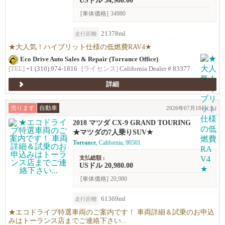
USドル 34,980.00
[車体価格]
34980
21378ml
走行距離
★大人気！ハイブリット仕様の低燃費RAV4★
Eco Drive Auto Sales & Repair (Torrance Office)
[TEL]
+1 (310) 974-1816
[ライセンス]
California Dealer # 83377
詳細
売ります
自動車
2026年07月18日(土)
2018 マツダ CX-9 GRAND TOURING
★マツダの7人乗りSUV★
Torrance
, California, 90501
支払総額 :
USドル 20,980.00
[車体価格]
20,980
61369ml
走行距離
★エコドライブ特選車両のご案内です！ 車両詳細＆試乗のお申込
みはトーランス店までご連絡下さい...