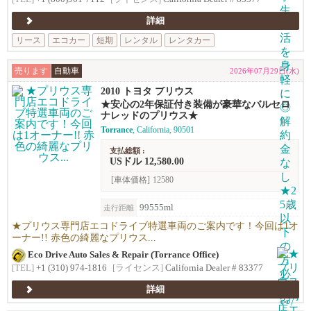
詳細
リース
エコカー
短期
レンタル
レンタカー
売ります
自動車
2026年07月29日(水)
2010 トヨタ プリウス
★安心の2年保証付き装備が豪華なバルセロ
ナレッドのプリウス★
Torrance
, California, 90501
支払総額 :
USドル 12,580.00
[車体価格]
12580
99555ml
走行距離
★プリウス専門店エコドライブ特選車両のご案内です！今回は1オ
ーナー!! 赤色の綺麗なプリウス...
Eco Drive Auto Sales & Repair (Torrance Office)
[TEL]
+1 (310) 974-1816
[ライセンス]
California Dealer # 83377
詳細