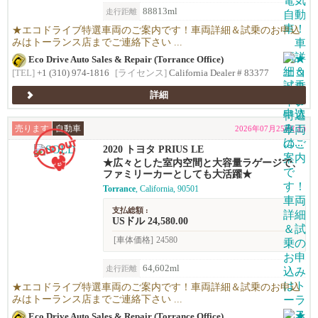
88813ml
走行距離
★エコドライブ特選車両のご案内です！車両詳細＆試乗のお申込
みはトーランス店までご連絡下さい ...
Eco Drive Auto Sales & Repair (Torrance Office)
[TEL]
+1 (310) 974-1816
[ライセンス]
California Dealer # 83377
詳細
売ります
自動車
2026年07月25日(土)
2020 トヨタ PRIUS LE
★広々とした室内空間と大容量ラゲージで、
ファミリーカーとしても大活躍★
Torrance
, California, 90501
支払総額 :
USドル 24,580.00
[車体価格]
24580
64,602ml
走行距離
★エコドライブ特選車両のご案内です！車両詳細＆試乗のお申込
みはトーランス店までご連絡下さい ...
Eco Drive Auto Sales & Repair (Torrance Office)