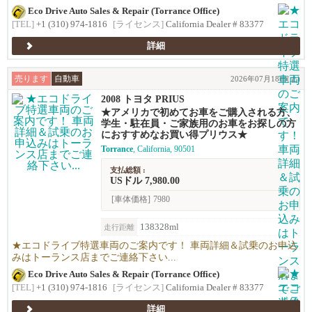
Eco Drive Auto Sales & Repair (Torrance Office)
[TEL]
+1 (310) 974-1816
[ライセンス]
California Dealer # 83377
詳細
売ります
自動車
2026年07月18日(土)
2008 トヨタ PRIUS
★アメリカで初めてお車をご購入される方、
学生・駐在員・ご家族用のお車をお探しの方
におすすめなお買い得プリウス★
Torrance
, California, 90501
支払総額 :
USドル 7,980.00
[車体価格]
7980
138328ml
走行距離
★エコドライブ特選車両のご案内です！ 車両詳細＆試乗のお申込
みはトーランス店までご連絡下さい...
Eco Drive Auto Sales & Repair (Torrance Office)
[TEL]
+1 (310) 974-1816
[ライセンス]
California Dealer # 83377
詳細