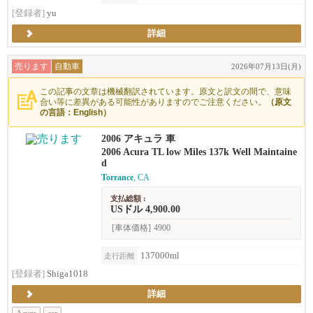
[登録者]
yu
詳細
売ります
自動車
2026年07月13日(月)
この記事の文章は機械翻訳されています。原文と訳文の間で、意味
合い等に差異がある可能性がありますのでご注意ください。
（原文
の言語：English）
2006 アキュラ 車
2006 Acura TL low Miles 137k Well Maintaine
d
Torrance
, CA
支払総額 :
USドル 4,900.00
[車体価格]
4900
137000ml
走行距離
[登録者]
Shiga1018
詳細