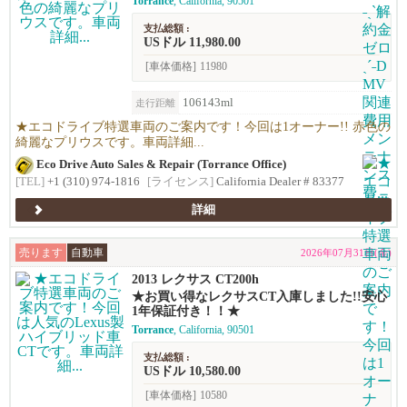
Torrance
, California, 90501
支払総額 :
USドル 11,980.00
[車体価格]
11980
106143ml
走行距離
★エコドライブ特選車両のご案内です！今回は1オーナー!! 赤色の
綺麗なプリウスです。車両詳細...
Eco Drive Auto Sales & Repair (Torrance Office)
[TEL]
+1 (310) 974-1816
[ライセンス]
California Dealer # 83377
詳細
売ります
自動車
2026年07月31日(金)
2013 レクサス CT200h
★お買い得なレクサスCT入庫しました!!安心
1年保証付き！！★
Torrance
, California, 90501
支払総額 :
USドル 10,580.00
[車体価格]
10580