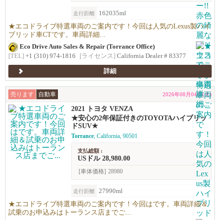
162035ml
走行距離
★エコドライブ特選車両のご案内です！今回は人気のLexus製ハイ
ブリッド車CTです。車両詳細...
Eco Drive Auto Sales & Repair (Torrance Office)
[TEL]
+1 (310) 974-1816
[ライセンス]
California Dealer # 83377
詳細
売ります
自動車
2026年08月04日(火)
2021 トヨタ VENZA
★安心の2年保証付きのTOYOTAハイブリッ
ドSUV★
Torrance
, California, 90501
支払総額 :
USドル 28,980.00
[車体価格]
28980
27990ml
走行距離
★エコドライブ特選車両のご案内です！今回はです。車両詳細＆
試乗のお申込みはトーランス店までご...