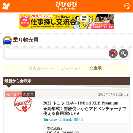
Los Angeles
乗り物売買
個人オーナー
ディーラー
全表示
最新から全表示
売ります
自動車
2026年07月11日(土)
2022 トヨタ RAV4 Hybrid XLE Premium
★高年式！普段使いからアドベンチャーまで
使える多用途SUV★
Torrance
, California, 90501
支払総額 :