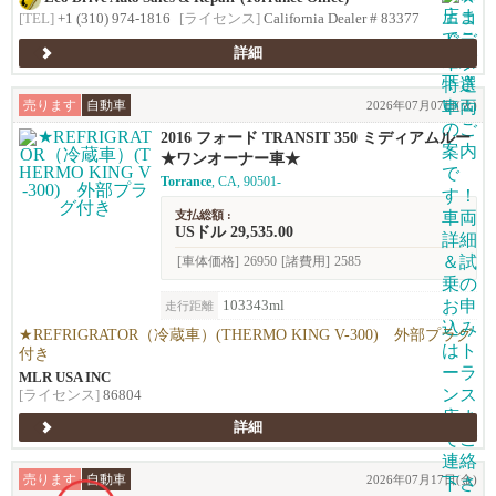
[TEL]
+1 (310) 974-1816
[ライセンス]
California Dealer # 83377
詳細
売ります
自動車
2026年07月07日(火)
2016 フォード TRANSIT 350 ミディアムルー
フ
★ワンオーナー車★
Torrance
, CA, 90501-
支払総額 :
USドル 29,535.00
[車体価格]
26950
[諸費用]
2585
103343ml
走行距離
★REFRIGRATOR（冷蔵車）(THERMO KING V-300) 外部プラグ
付き
MLR USA INC
[ライセンス]
86804
詳細
売ります
自動車
2026年07月17日(金)