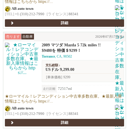
情報はこちらから https://...
AB auto town
[TEL]
+1 (310) 212-7990
[ライセンス]
88341
詳細
売ります
自動車
2026年07月17日(金)
2009 マツダ Mazda 5 72k miles !!
$9480を 特価＄9299！
Torrance
, CA, 90502
支払総額 :
USドル 9,299.00
[車体価格]
9299
72517ml
走行距離
★ローマイル！レアコンディション中古車多数在庫。★最新入庫
情報はこちらから https://...
AB auto town
[TEL]
+1 (310) 212-7990
[ライセンス]
88341
詳細