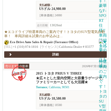
支払総額 :
USドル 24,980.00
[車体価格]
24980
13026ml
走行距離
★エコドライブ特選車両のご案内です！トヨタのSUV型電気自動
車！ 車両詳細＆試乗のお申込みは...
Eco Drive Auto Sales & Repair (Torrance Office)
[TEL]
+1 (310) 974-1816
[ライセンス]
California Dealer # 83377
詳細
売ります
自動車
2026年07月11日(土)
2015 トヨタ PRIUS V THREE
★広々とした室内空間と大容量ラゲージで、
ファミリーカーとしても大活躍★
Torrance
, California, 90501
支払総額 :
USドル 18,580.00
[車体価格]
18580