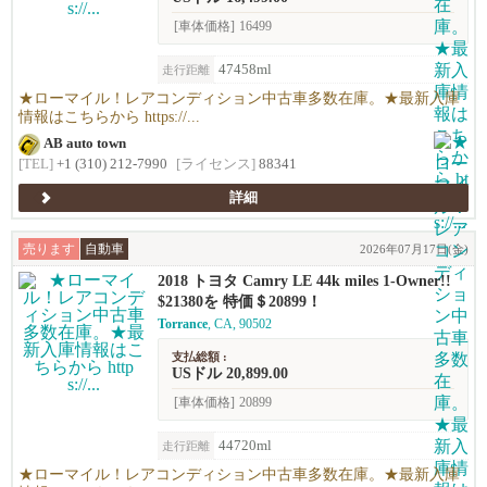
[車体価格]
16499
47458ml
走行距離
★ローマイル！レアコンディション中古車多数在庫。★最新入庫
情報はこちらから https://...
AB auto town
[TEL]
+1 (310) 212-7990
[ライセンス]
88341
詳細
売ります
自動車
2026年07月17日(金)
2018 トヨタ Camry LE 44k miles 1-Owner!!
$21380を 特価＄20899！
Torrance
, CA, 90502
支払総額 :
USドル 20,899.00
[車体価格]
20899
44720ml
走行距離
★ローマイル！レアコンディション中古車多数在庫。★最新入庫