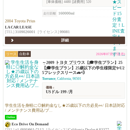
[車体価格]
4480
[諸費用]
520
160000ml
走行距離
2004 Toyota Prius
LA CAR LEASE
[TEL]
3109026001
[ライセンス]
99081
詳細
リース
自動車
2026年07月27日(月)
～2009 トヨタ プリウス【🎓学生プラン】25
歳以下の学生様限定✨U25フレックスリース
【🎓学生プラン】25歳以下の学生様限定✨U2
🚗💨
5フレックスリース🚗💨
Torrance
, California, 90501
価格 :
USドル 199 /月
学生生活を身軽に◎解約金なし★25歳以下の方必見👀/ 日本語対応
/ メンテナンス費用込/プ...
Online
Eco Drive On Demand
[TEL]
+1 (800)961-7112
[ライセンス]
California Dealer # 83377