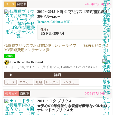
リース
自動車
2026年07月30日(木)
2010～2015 トヨタ プリウス【契約期間縛り
ナシのリースプラン】月額$399～利用可能！
399ドル+tax～
Torrance
, California, 90501
価格 :
USドル 399 /月
低燃費プリウスでお財布に優しいカーライフ！˗ˏˋ解約金ゼロˎˊ˗D
MV関連費用メンテナンス費...
Online
Eco Drive On Demand
[TEL]
+1 (800) 961-7112
[ライセンス]
California Dealer # 83377
詳細
リース
エコカー
短期
レンタル
レンタカー
売ります
自動車
2026年07月30日(木)
2011 トヨタ プリウス
★安心の2年保証付き装備が豪華なバルセロ
ナレッドのプリウス★